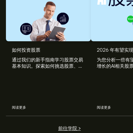
MVV1.DE 现价为‎€‎30.50。
如何投资股票
2026 年有望实现
通过我们的新手指南学习股票交易
为您分析一些有望
基本知识。探索如何挑选股票、管
增长的AI相关股
MVV Energie AG 的平均价格目标为‎€‎30.50。
注册
eToro
理风险、构建您的投资组合。
以取得详细的分析师预测及价格目标。
分析师根据市场趋势、财务报告和预期增长对MVV
Energie AG的预测。查看最新预测，了解未来价格走势。
阅读更多
阅读更多
MVV Energie AG 市值为 ‎€‎2.01B 美元
前往学院 >