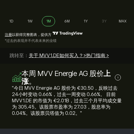
1D
1W
1M
6M
1Y
3Y
MAX
注册
以获得完整图表，提供方
*过去的表现并不代表未来的业绩
跳转至：
关于 MVV1.DE
如何买入？>
热门指南 >
本周 MVV Energie AG 股价
上
i
涨
。
"今日 MVV Energie AG 股价为 ‎€‎30.50，反映过去
24小时变动 ‎0.66‎%，过去一周变动 ‎0.66‎%。 目前
MVV1.DE 的市值为 ‎€‎2.01B，过去三个月平均成交量
为 305.45。该股票市盈率为 27.03，股息率为
0.04%。该股票贝塔值为 0.02。"