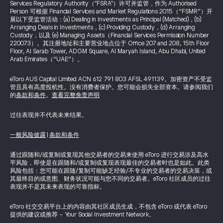
Services Regulatory Authority（"FSRA"）许可并监管，作为 Authorised
Person 可根据 Financial Services and Market Regulations 2015（“FSMR”）开
展以下受监管活动：(a) Dealing in Investments as Principal (Matched)，(b)
Arranging Deals in Investments，(c) Providing Custody，(d) Arranging
Custody，以及 (e) Managing Assets（Financial Services Permission Number
220073）。其注册地址和主要营业地点位于 Office 207 and 208, 15th Floor
Floor, Al Sarab Tower, ADGM Square, Al Maryah Island, Abu Dhabi, United
Arab Emirates（“UAE”）。
eToro AUS Capital Limited ACN 612 791 803 AFSL 491139。加密资产不受监
管且具有高度投机性。没有消费者保护。您可能会损失全部资本。请参阅我们
的
条款和条件
。
查看完整免责声明
过往表现并不代表未来结果。
一般风险披露
|
条款和条件
通过跟随和/或复制或复现其他交易者的交易来使用 eToro 进行交易涉及高水
平风险，即使是在跟随和/或复制或复现表现最佳的交易者时也是如此。此类
风险包括：您可能在跟随/复制可能缺乏经验/不专业的交易者的交易决策，或
其最终目的或意图、财务状况可能与您不同的交易者。eToro 社区成员的过往
表现并不是其未来表现的可靠指标。
eToro 社交交易平台上的内容由其社区成员生成，不包含 eToro 或代表 eToro
提供的建议或推荐 - Your Social Investment Network。