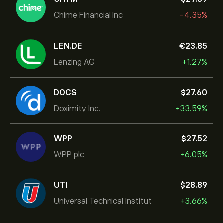
Chime Financial Inc
-4.35%
LEN.DE
‎€‎23.85
Lenzing AG
+1.27%
DOCS
‎$‎27.60
Doximity Inc.
+33.59%
WPP
‎$‎27.52
WPP plc
+6.05%
UTI
‎$‎28.89
Universal Technical Institut
+3.66%