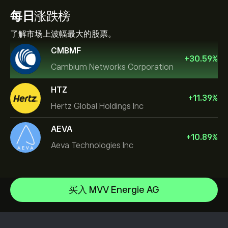
每日
涨跌榜
了解市场上波幅最大的股票。
CMBMF
+
30.59
%
Cambium Networks Corporation
HTZ
+
11.39
%
Hertz Global Holdings Inc
AEVA
+
10.89
%
Aeva Technologies Inc
NVIDIA Corporation
Amazon.com Inc
帮助中心
Microsoft
如何入金
买入 MVV Energie AG
CopyTrading 简介
Apple
如何出金
负责任交易
Meta Platforms Inc
选择 eToro 的理由
开设账户
什么是杠杆和保证金
Micron Technology, Inc.
eToro 评价