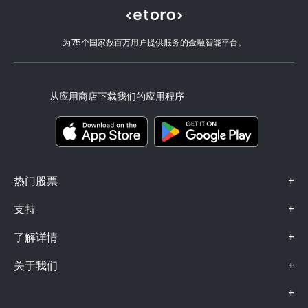
如何验证账户
Cookie 政策
买卖说明
职业机会
客户服务
隐私政策
税务报告
邀请好友
我们的办事处
客户端漏洞
为75个国家数百万用户提供服务的金融智能平台。
监管
eToro Academy
联盟计划
可访问性
风险披露
eToro Club
出版商名称
条款和条件
投资保险
从应用商店下载我们的应用程序
关键信息文档
Smart Portfolios
投诉信息（FCA 客户）
+
热门股票
+
支持
+
了解详情
+
关于我们
+