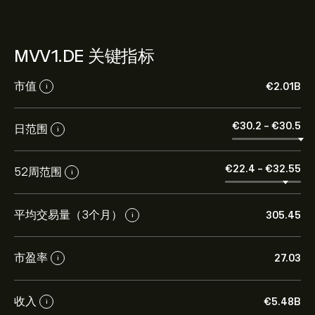
MVV1.DE 关键指标
市值
‎€‎2.01B
i
‎€‎30.2
-
‎€‎30.5
日范围
i
‎€‎22.4
-
‎€‎32.55
52周范围
i
平均交易量（3个月）
305.45
i
市盈率
27.03
i
收入
‎€‎5.48B
i