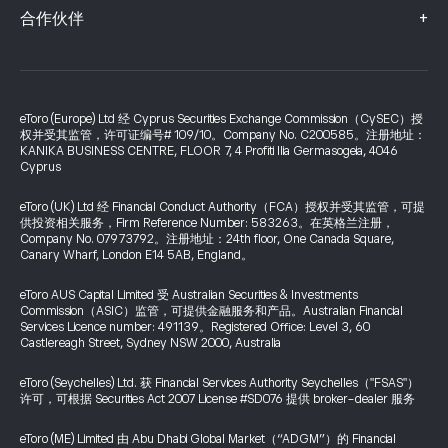
+
合作伙伴
eToro (Europe) Ltd 经 Cyprus Securities Exchange Commission（CySEC）授
权并受其监管，许可证编号# 109/10。Company No. C200585。注册地址：
KANIKA BUSINESS CENTRE, FLOOR 7, 4 Profiti Ilia Germasogeia, 4046
Cyprus
eToro (UK) Ltd 经 Financial Conduct Authority（FCA）授权并受其监管，可提
供投资相关服务，Firm Reference Number: 583263。在英格兰注册，
Company No. 07973792。注册地址：24th floor, One Canada Square,
Canary Wharf, London E14 5AB, England。
eToro AUS Capital Limited 受 Australian Securities & Investments
Commission（ASIC）监管，可提供金融服务和产品。Australian Financial
Services Licence number: 491139。Registered Office: Level 3, 60
Castlereagh Street, Sydney NSW 2000, Australia
eToro (Seychelles) Ltd. 获 Financial Services Authority Seychelles（"FSAS"）
许可，可根据 Securities Act 2007 License #SD076 提供 broker-dealer 服务
eToro (ME) Limited 由 Abu Dhabi Global Market（“ADGM”）的 Financial