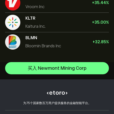
+
35.44
%
Vroom Inc
KLTR
+
35.00
%
Kaltura Inc.
BLMN
+
32.85
%
Bloomin Brands Inc
NVIDIA Corporation
Amazon.com Inc
帮助中心
Microsoft
如何入金
买入 Newmont Mining Corp
CopyTrading 简介
Apple
如何出金
负责任交易
Meta Platforms Inc
选择 eToro 的理由
开设账户
什么是杠杆和保证金
Advanced Micro Devices Inc
eToro 评价
如何验证账户
Cookie 政策
买卖说明
职业机会
客户服务
隐私政策
税务报告
邀请好友
我们的办事处
客户端漏洞
为75个国家数百万用户提供服务的金融智能平台。
监管
eToro Academy
联盟计划
可访问性
风险披露