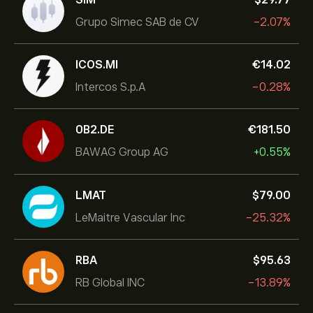
Grupo Simec SAB de CV
-2.07%
ICOS.MI
‎€‎14.02
Intercos S.p.A
-0.28%
0B2.DE
‎€‎181.50
BAWAG Group AG
+0.55%
LMAT
‎$‎79.00
LeMaitre Vascular Inc
-25.32%
RBA
‎$‎95.63
RB Global INC
-13.89%