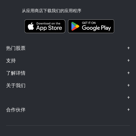
eToro Club
出版商名称
条款和条件
投资保险
从应用商店下载我们的应用程序
关键信息文档
Smart Portfolios
投诉信息（FCA 客户）
+
热门股票
+
支持
+
了解详情
+
关于我们
+
+
合作伙伴