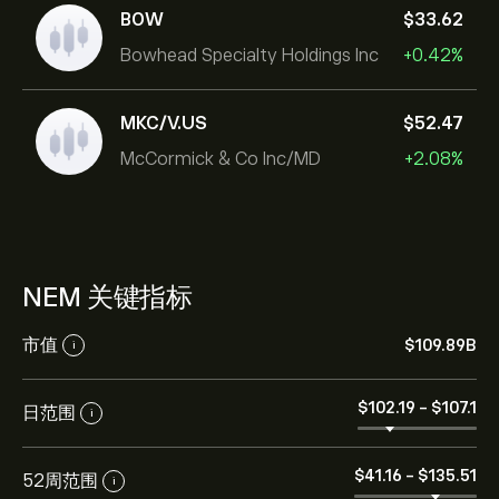
BOW
‎$‎33.62
Bowhead Specialty Holdings Inc
+0.42%
MKC/V.US
‎$‎52.47
McCormick & Co Inc/MD
+2.08%
NEM 关键指标
市值
‎$‎109.89B
i
‎$‎102.19
-
‎$‎107.1
日范围
i
‎$‎41.16
-
‎$‎135.51
52周范围
i