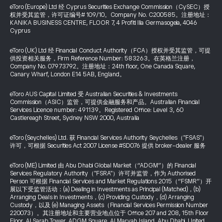
eToro (Europe) Ltd 经 Cyprus Securities Exchange Commission（CySEC）授
权并受其监管，许可证编号# 109/10。Company No. C200585。注册地址：
KANIKA BUSINESS CENTRE, FLOOR 7, 4 Profiti Ilia Germasogeia, 4046
Cyprus
eToro (UK) Ltd 经 Financial Conduct Authority（FCA）授权并受其监管，可提
供投资相关服务，Firm Reference Number: 583263。在英格兰注册，
Company No. 07973792。注册地址：24th floor, One Canada Square,
Canary Wharf, London E14 5AB, England。
eToro AUS Capital Limited 受 Australian Securities & Investments
Commission（ASIC）监管，可提供金融服务和产品。Australian Financial
Services Licence number: 491139。Registered Office: Level 3, 60
Castlereagh Street, Sydney NSW 2000, Australia
eToro (Seychelles) Ltd. 获 Financial Services Authority Seychelles（"FSAS"）
许可，可根据 Securities Act 2007 License #SD076 提供 broker-dealer 服务
eToro (ME) Limited 由 Abu Dhabi Global Market（“ADGM”）的 Financial
Services Regulatory Authority（"FSRA"）许可并监管，作为 Authorised
Person 可根据 Financial Services and Market Regulations 2015（“FSMR”）开
展以下受监管活动：(a) Dealing in Investments as Principal (Matched)，(b)
Arranging Deals in Investments，(c) Providing Custody，(d) Arranging
Custody，以及 (e) Managing Assets（Financial Services Permission Number
220073）。其注册地址和主要营业地点位于 Office 207 and 208, 15th Floor
Floor, Al Sarab Tower, ADGM Square, Al Maryah Island, Abu Dhabi, United