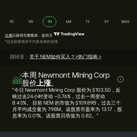
1D
1W
1M
6M
1Y
3Y
MAX
注册
以获得完整图表，提供方
*过去的表现并不代表未来的业绩
跳转至：
关于 NEM
如何买入？>
热门指南 >
本周 Newmont Mining Corp
i
股价
上涨
。
"今日 Newmont Mining Corp 股价为 ‎$‎103.50，反
映过去24小时变动 ‎-0.76‎%，过去一周变动
‎8.43‎%。 目前 NEM 的市值为 ‎$‎109.89B，过去三个
月平均成交量为 7.98M。该股票市盈率为 13.17，股
息率为 0.01%。该股票贝塔值为 0.82。"