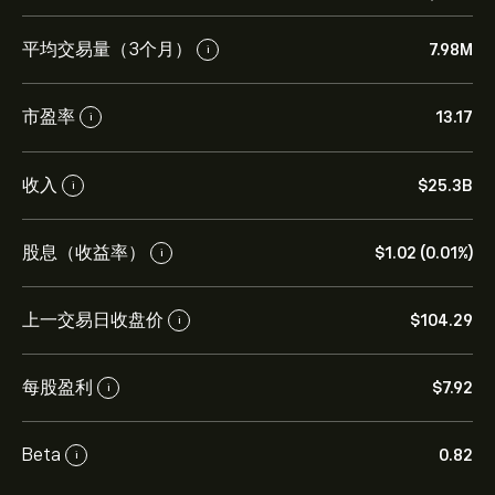
平均交易量（3个月）
7.98M
i
市盈率
13.17
i
收入
‎$‎25.3B
i
股息（收益率）
‎$‎1.02 (0.01%)
i
上一交易日收盘价
‎$‎104.29
i
每股盈利
‎$‎7.92
i
Beta
0.82
i