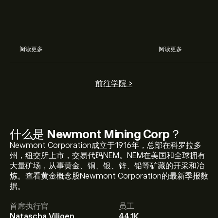
阅读更多
阅读更多
前往学院 >
什么是
Newmont Mining Corp
？
Newmont Corporation成立于1916年，总部在科罗拉多
州，纽交所上市，交易代码NEM。NEM在美国和全球拥有
大量矿场，从事黄金、铜、银、锌、铅等矿藏的开采和冶
NEM 现价为‎$‎103.50。
炼。查看黄金概念股Newmont Corporation的最新季报数
据。
首席执行官
员工
Newmont Mining Corp 的平均价格目标为‎$‎103.50。
注册
Natascha Viljoen,
44.1K
eToro 以取得详细的分析师预测及价格目标。