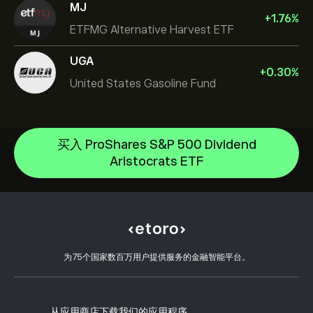
MJ
+
1.76
%
ETFMG Alternative Harvest ETF
UGA
+
0.30
%
United States Gasoline Fund
Invesco S&P 500 Equal Weight ETF
iShares $ Treasury Bond 0-1yr UCITS ETF
帮助中心
买入 ProShares S&P 500 Dividend
SS SPDR S&P 500 UCITS ETF
如何入金
Aristocrats ETF
CopyTrading 简介
VanEck Semiconductor UCITS ETF
如何出金
负责任交易
iShares Physical Gold ETC
选择 eToro 的理由
开设账户
什么是杠杆和保证金
State Street SPDR S&P 500 ETF
eToro 评价
如何验证账户
Cookie 政策
买卖说明
职业机会
客户服务
隐私政策
税务报告
邀请好友
我们的办事处
客户端漏洞
为75个国家数百万用户提供服务的金融智能平台。
监管
eToro Academy
联盟计划
可访问性
风险披露
eToro Club
出版商名称
条款和条件
投资保险
从应用商店下载我们的应用程序