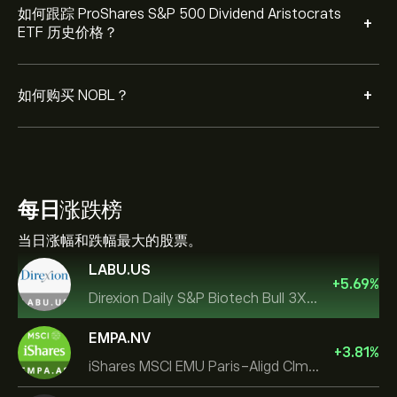
如何跟踪 ProShares S&P 500 Dividend Aristocrats
+
ETF 历史价格？
+
如何购买 NOBL？
每日
涨跌榜
当日涨幅和跌幅最大的股票。
LABU.US
+
5.69
%
Direxion Daily S&P Biotech Bull 3X ETF
EMPA.NV
+
3.81
%
iShares MSCI EMU Paris-Aligd Clmt UCITS ETF EUR A