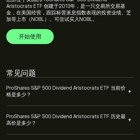
Aristocrats ETF 创建于2013年，是一只交易所交易基
金，在美国经营，跟踪标普派息指数表现的投资业绩。芝
选择 eToro 图表上的“1 天”或“1 周”时间范围，并将其缩
加哥上市（NOBL）。可尝试买入NOBL。
小，就可以查看 ProShares S&P 500 Dividend
Aristocrats ETF 的历史价格走势。ProShares S&P 500
开始使用
Dividend Aristocrats ETF 在过去一年的价格区间为
如欲购买 NOBL，请访问 eToro 网站的“ProShares S&P
‎$‎6.83。
500 Dividend Aristocrats ETF (NOBL)”页面。创建账户并
入金后，点击“交易”按钮并决定购买多少 ProShares S&P
500 Dividend Aristocrats ETF。您也可以设定指令，在未
来以特定价格购买 NOBL。
常见问题
ProShares S&P 500 Dividend Aristocrats ETF 当前价
+
格是多少？
ProShares S&P 500 Dividend Aristocrats ETF 历史最
+
高价是多少？