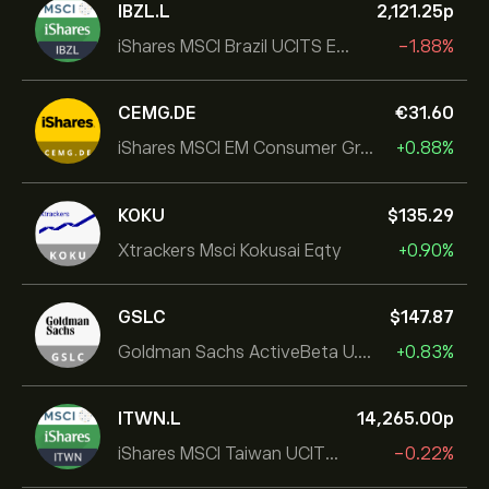
IBZL.L
2,121.25‎p‎
iShares MSCI Brazil UCITS ETF (Dist)
-1.88%
CEMG.DE
‎€‎31.60
iShares MSCI EM Consumer Growth UCITS ETF
+0.88%
KOKU
‎$‎135.29
Xtrackers Msci Kokusai Eqty
+0.90%
GSLC
‎$‎147.87
Goldman Sachs ActiveBeta U.S. Large Cap Equity ETF
+0.83%
ITWN.L
14,265.00‎p‎
iShares MSCI Taiwan UCITS ETF
-0.22%