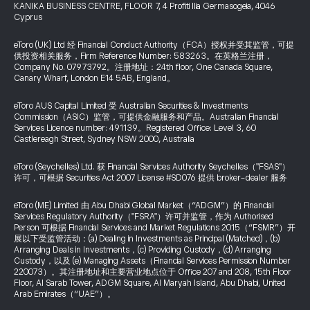
KANIKA BUSINESS CENTRE, FLOOR 7, 4 Profiti Ilia Germasogeia, 4046
Cyprus
eToro (UK) Ltd 经 Financial Conduct Authority（FCA）授权并受其监管，可提
供投资相关服务，Firm Reference Number: 583263。在英格兰注册，
Company No. 07973792。注册地址：24th floor, One Canada Square,
Canary Wharf, London E14 5AB, England。
eToro AUS Capital Limited 受 Australian Securities & Investments
Commission（ASIC）监管，可提供金融服务和产品。Australian Financial
Services Licence number: 491139。Registered Office: Level 3, 60
Castlereagh Street, Sydney NSW 2000, Australia
eToro (Seychelles) Ltd. 获 Financial Services Authority Seychelles（"FSAS"）
许可，可根据 Securities Act 2007 License #SD076 提供 broker-dealer 服务
eToro (ME) Limited 由 Abu Dhabi Global Market（“ADGM”）的 Financial
Services Regulatory Authority（"FSRA"）许可并监管，作为 Authorised
Person 可根据 Financial Services and Market Regulations 2015（“FSMR”）开
展以下受监管活动：(a) Dealing in Investments as Principal (Matched)，(b)
Arranging Deals in Investments，(c) Providing Custody，(d) Arranging
Custody，以及 (e) Managing Assets（Financial Services Permission Number
220073）。其注册地址和主要营业地点位于 Office 207 and 208, 15th Floor
Floor, Al Sarab Tower, ADGM Square, Al Maryah Island, Abu Dhabi, United
Arab Emirates（“UAE”）。