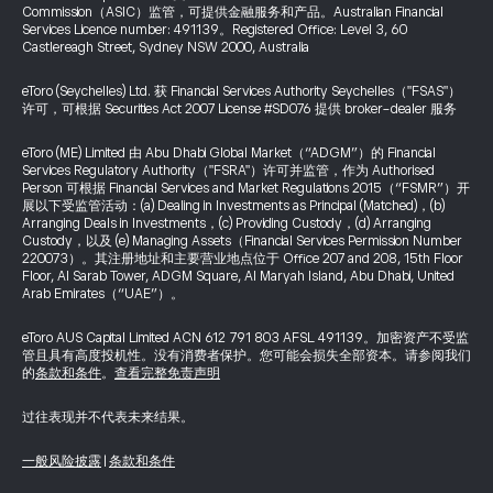
Commission（ASIC）监管，可提供金融服务和产品。Australian Financial
Services Licence number: 491139。Registered Office: Level 3, 60
Castlereagh Street, Sydney NSW 2000, Australia
eToro (Seychelles) Ltd. 获 Financial Services Authority Seychelles（"FSAS"）
许可，可根据 Securities Act 2007 License #SD076 提供 broker-dealer 服务
eToro (ME) Limited 由 Abu Dhabi Global Market（“ADGM”）的 Financial
Services Regulatory Authority（"FSRA"）许可并监管，作为 Authorised
Person 可根据 Financial Services and Market Regulations 2015（“FSMR”）开
展以下受监管活动：(a) Dealing in Investments as Principal (Matched)，(b)
Arranging Deals in Investments，(c) Providing Custody，(d) Arranging
Custody，以及 (e) Managing Assets（Financial Services Permission Number
220073）。其注册地址和主要营业地点位于 Office 207 and 208, 15th Floor
Floor, Al Sarab Tower, ADGM Square, Al Maryah Island, Abu Dhabi, United
Arab Emirates（“UAE”）。
eToro AUS Capital Limited ACN 612 791 803 AFSL 491139。加密资产不受监
管且具有高度投机性。没有消费者保护。您可能会损失全部资本。请参阅我们
的
条款和条件
。
查看完整免责声明
过往表现并不代表未来结果。
一般风险披露
|
条款和条件