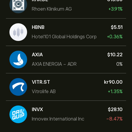
Rhoen Klinikum AG
+3.91%
HBNB
‎$‎5.51
Hotel101 Global Holdings Corp
+0.36%
AXIA
‎$‎10.22
AXIA ENERGIA - ADR
0%
VITR.ST
‎kr‎90.00
Vitrolife AB
+1.35%
INVX
‎$‎28.10
Innovex International Inc
-8.47%