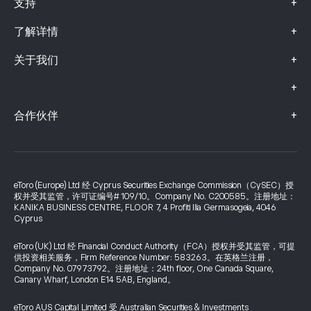
+
支持
+
了解详情
+
关于我们
+
+
合作伙伴
eToro (Europe) Ltd 经 Cyprus Securities Exchange Commission（CySEC）授
权并受其监管，许可证编号# 109/10。Company No. C200585。注册地址：
KANIKA BUSINESS CENTRE, FLOOR 7, 4 Profiti Ilia Germasogeia, 4046
Cyprus
eToro (UK) Ltd 经 Financial Conduct Authority（FCA）授权并受其监管，可提
供投资相关服务，Firm Reference Number: 583263。在英格兰注册，
Company No. 07973792。注册地址：24th floor, One Canada Square,
Canary Wharf, London E14 5AB, England。
eToro AUS Capital Limited 受 Australian Securities & Investments