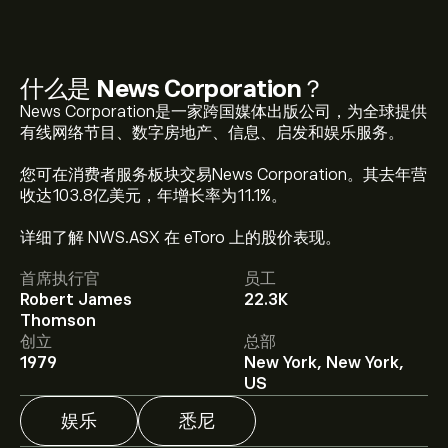
什么是
News Corporation
？
News Corporation是一家跨国媒体出版公司，为全球提供
有线网络节目、数字房地产、信息、启发和娱乐服务。
您可在消费者服务板块交易News Corporation。其去年营
收达103.8亿美元，年增长率为11.1%。
NWS.ASX 现价为‎A$‎47.90。
详细了解 NWS.ASX 在 eToro 上的股价表现。
首席执行官
员工
Robert James
22.3K
News Corporation 的平均价格目标为‎A$‎47.90。
注册
Thomson
eToro 以取得详细的分析师预测及价格目标。
创立
总部
1979
New York, New York,
分析师根据市场趋势、财务报告和预期增长对News
US
Corporation的预测。查看最新预测，了解未来价格走
势。
娱乐
悉尼
News Corporation 市值为 ‎A$‎8.74B 美元