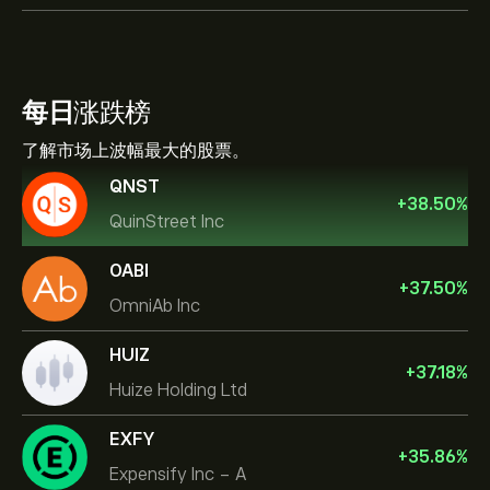
每日
涨跌榜
了解市场上波幅最大的股票。
QNST
+
38.50
%
QuinStreet Inc
OABI
+
37.50
%
OmniAb Inc
HUIZ
+
37.18
%
Huize Holding Ltd
EXFY
+
35.86
%
Expensify Inc - A
Micron Technology, Inc.