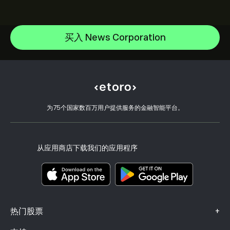
Vistra Corp
帮助中心
Lam Research Corp
如何入金
买入 News Corporation
CopyTrading 简介
Applied Materials Inc
如何出金
负责任交易
Johnson & Johnson
选择 eToro 的理由
开设账户
什么是杠杆和保证金
Caterpillar
eToro 评价
如何验证账户
Cookie 政策
买卖说明
职业机会
客户服务
隐私政策
税务报告
邀请好友
我们的办事处
客户端漏洞
为75个国家数百万用户提供服务的金融智能平台。
监管
eToro Academy
联盟计划
可访问性
风险披露
eToro Club
出版商名称
条款和条件
投资保险
从应用商店下载我们的应用程序
关键信息文档
Smart Portfolios
投诉信息（FCA 客户）
+
热门股票