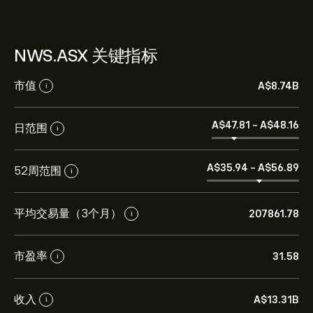
NWS.ASX 关键指标
市值
‎A$‎8.74B
i
‎A$‎47.81
-
‎A$‎48.16
日范围
i
‎A$‎35.94
-
‎A$‎56.89
52周范围
i
平均交易量（3个月）
207861.78
i
市盈率
31.58
i
收入
‎A$‎13.31B
i