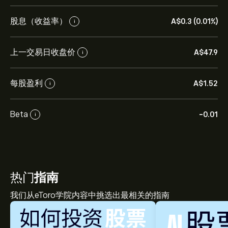
股息（收益率）
‎A$‎0.3 (0.01%)
i
上一交易日收盘价
‎A$‎47.9
i
每股盈利
‎A$‎1.52
i
Beta
-0.01
i
热门
指南
我们从eToro学院内容中挑选出最相关的指南