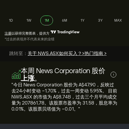
1D
1W
1M
6M
1Y
3Y
MAX
注册
以获得完整图表，提供方
*过去的表现并不代表未来的业绩
跳转至：
关于 NWS.ASX
如何买入？>
热门指南 >
本周 News Corporation 股价
i
上涨
。
"今日 News Corporation 股价为 ‎A$‎47.90，反映过
去24小时变动 ‎-1.70‎%，过去一周变动 ‎5.95‎%。 目前
NWS.ASX 的市值为 ‎A$‎8.74B，过去三个月平均成交
量为 207861.78。该股票市盈率为 31.58，股息率为
0.01%。该股票贝塔值为 -0.01。"