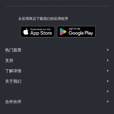
eToro Academy
联盟计划
可访问性
风险披露
eToro Club
出版商名称
条款和条件
投资保险
从应用商店下载我们的应用程序
关键信息文档
Smart Portfolios
投诉信息（FCA 客户）
+
热门股票
+
支持
+
了解详情
+
关于我们
+
+
合作伙伴