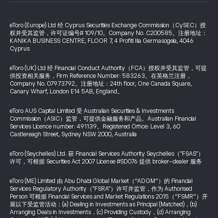
eToro (Europe) Ltd 经 Cyprus Securities Exchange Commission（CySEC）授
权并受其监管，许可证编号# 109/10。Company No. C200585。注册地址：
KANIKA BUSINESS CENTRE, FLOOR 7, 4 Profiti Ilia Germasogeia, 4046
Cyprus
eToro (UK) Ltd 经 Financial Conduct Authority（FCA）授权并受其监管，可提
供投资相关服务，Firm Reference Number: 583263。在英格兰注册，
Company No. 07973792。注册地址：24th floor, One Canada Square,
Canary Wharf, London E14 5AB, England。
eToro AUS Capital Limited 受 Australian Securities & Investments
Commission（ASIC）监管，可提供金融服务和产品。Australian Financial
Services Licence number: 491139。Registered Office: Level 3, 60
Castlereagh Street, Sydney NSW 2000, Australia
eToro (Seychelles) Ltd. 获 Financial Services Authority Seychelles（"FSAS"）
许可，可根据 Securities Act 2007 License #SD076 提供 broker-dealer 服务
eToro (ME) Limited 由 Abu Dhabi Global Market（“ADGM”）的 Financial
Services Regulatory Authority（"FSRA"）许可并监管，作为 Authorised
Person 可根据 Financial Services and Market Regulations 2015（“FSMR”）开
展以下受监管活动：(a) Dealing in Investments as Principal (Matched)，(b)
Arranging Deals in Investments，(c) Providing Custody，(d) Arranging