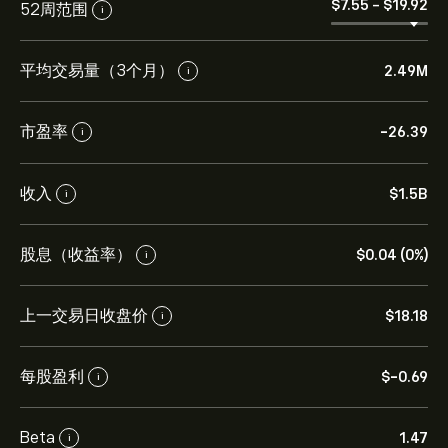
‎$‎7.55
-
‎$‎19.92
52周范围
i
平均交易量（3个月）
2.49M
i
市盈率
-26.39
i
收入
‎$‎1.5B
i
股息（收益率）
‎$‎0.04 (0%)
i
上一交易日收盘价
‎$‎18.18
i
每股盈利
‎$‎-0.69
i
Beta
1.47
i