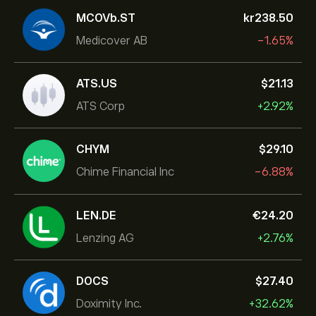
MCOVb.ST
‎kr‎238.50
Medicover AB
-1.65%
ATS.US
‎$‎21.13
ATS Corp
+2.92%
CHYM
‎$‎29.10
Chime Financial Inc
-6.88%
LEN.DE
‎€‎24.20
Lenzing AG
+2.76%
DOCS
‎$‎27.40
Doximity Inc.
+32.62%