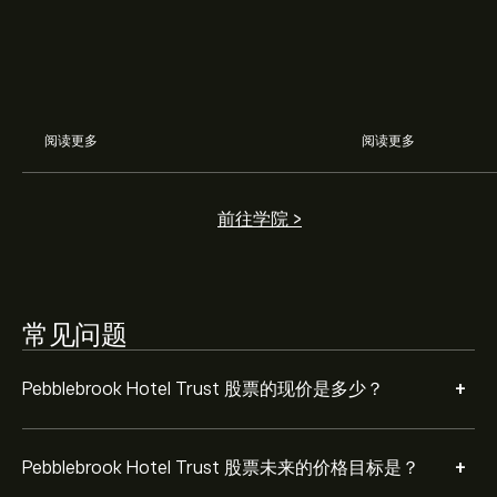
理风险、构建您的投资组合。
eToro 以取得详细的分析师预测及价格目标。
分析师根据市场趋势、财务报告和预期增长对
Pebblebrook Hotel Trust的预测。查看最新预测，了解未
来价格走势。
阅读更多
阅读更多
Pebblebrook Hotel Trust 市值为 ‎$‎2.05B 美元
前往学院 >
根据 10 位分析师在过去三个月对 PEB 的建议，总体共识
是 持有。
常见问题
+
Pebblebrook Hotel Trust 股票的现价是多少？
+
Pebblebrook Hotel Trust 股票未来的价格目标是？