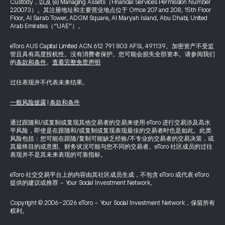
Custody，以及 (e) Managing Assets（Financial Services Permission Number
220073）。其注册地址和主要营业地点位于 Office 207 and 208, 15th Floor
Floor, Al Sarab Tower, ADGM Square, Al Maryah Island, Abu Dhabi, United
Arab Emirates（“UAE”）。
eToro AUS Capital Limited ACN 612 791 803 AFSL 491139。加密资产不受监
管且具有高度投机性。没有消费者保护。您可能会损失全部资本。请参阅我们
的
条款和条件
。
查看完整免责声明
过往表现并不代表未来结果。
一般风险披露
|
条款和条件
通过跟随和/或复制或复现其他交易者的交易来使用 eToro 进行交易涉及高水
平风险，即使是在跟随和/或复制或复现表现最佳的交易者时也是如此。此类
风险包括：您可能在跟随/复制可能缺乏经验/不专业的交易者的交易决策，或
其最终目的或意图、财务状况可能与您不同的交易者。eToro 社区成员的过往
表现并不是其未来表现的可靠指标。
eToro 社交交易平台上的内容由其社区成员生成，不包含 eToro 或代表 eToro
提供的建议或推荐 - Your Social Investment Network。
Copyright © 2006-2026 eToro - Your Social Investment Network，保留所有
权利。