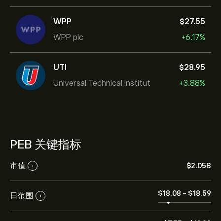
WPP
‎$‎27.55
WPP plc
+6.17%
UTI
‎$‎28.95
Universal Technical Institut
+3.88%
PEB 关键指标
市值
‎$‎2.05B
i
‎$‎18.08
-
‎$‎18.59
日范围
i