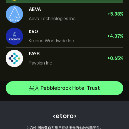
AEVA
+
5.38
%
Aeva Technologies Inc
KRO
+
4.37
%
Kronos Worldwide Inc
PAYS
+
0.65
%
Paysign Inc
NVIDIA Corporation
Amazon.com Inc
帮助中心
Microsoft
如何入金
买入 Pebblebrook Hotel Trust
CopyTrading 简介
Apple
如何出金
负责任交易
Meta Platforms Inc
选择 eToro 的理由
开设账户
什么是杠杆和保证金
Celestica Inc
eToro 评价
如何验证账户
Cookie 政策
买卖说明
职业机会
客户服务
隐私政策
税务报告
邀请好友
我们的办事处
客户端漏洞
为75个国家数百万用户提供服务的金融智能平台。
监管