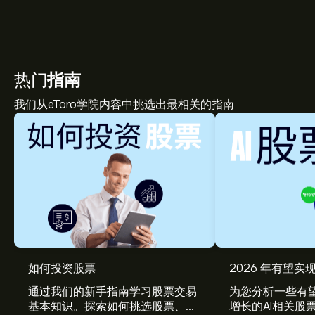
热门
指南
我们从eToro学院内容中挑选出最相关的指南
PEB 现价为‎$‎18.18。
如何投资股票
2026 年有望实现
通过我们的新手指南学习股票交易
为您分析一些有望
基本知识。探索如何挑选股票、管
增长的AI相关股
Pebblebrook Hotel Trust 的平均价格目标为‎$‎18.18。
注册