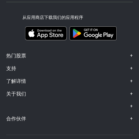
风险披露
eToro Club
出版商名称
条款和条件
投资保险
从应用商店下载我们的应用程序
关键信息文档
Smart Portfolios
投诉信息（FCA 客户）
+
热门股票
+
支持
+
了解详情
+
关于我们
+
+
合作伙伴