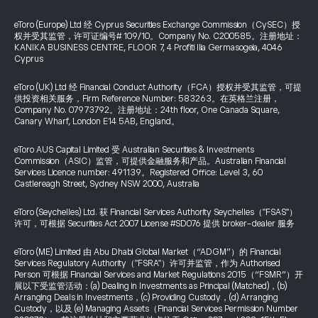
eToro (Europe) Ltd 经 Cyprus Securities Exchange Commission（CySEC）授
权并受其监管，许可证编号# 109/10。Company No. C200585。注册地址：
KANIKA BUSINESS CENTRE, FLOOR 7, 4 Profiti Ilia Germasogeia, 4046
Cyprus
eToro (UK) Ltd 经 Financial Conduct Authority（FCA）授权并受其监管，可提
供投资相关服务，Firm Reference Number: 583263。在英格兰注册，
Company No. 07973792。注册地址：24th floor, One Canada Square,
Canary Wharf, London E14 5AB, England。
eToro AUS Capital Limited 受 Australian Securities & Investments
Commission（ASIC）监管，可提供金融服务和产品。Australian Financial
Services Licence number: 491139。Registered Office: Level 3, 60
Castlereagh Street, Sydney NSW 2000, Australia
eToro (Seychelles) Ltd. 获 Financial Services Authority Seychelles（"FSAS"）
许可，可根据 Securities Act 2007 License #SD076 提供 broker-dealer 服务
eToro (ME) Limited 由 Abu Dhabi Global Market（“ADGM”）的 Financial
Services Regulatory Authority（"FSRA"）许可并监管，作为 Authorised
Person 可根据 Financial Services and Market Regulations 2015（“FSMR”）开
展以下受监管活动：(a) Dealing in Investments as Principal (Matched)，(b)
Arranging Deals in Investments，(c) Providing Custody，(d) Arranging
Custody，以及 (e) Managing Assets（Financial Services Permission Number