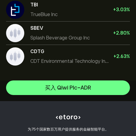
TBI
+
3.03
%
TrueBlue Inc
SBEV
+
2.80
%
Splash Beverage Group Inc
CDTG
+
2.63
%
CDT Environmental Technology Investment Holdings L
Micron Technology, Inc.
Space Exploration Technologies Corp
帮助中心
Alphabet Inc Class A
如何入金
买入 Qiwi Plc-ADR
CopyTrading 简介
JPMorgan Chase & Co
如何出金
负责任交易
Vistra Corp
选择 eToro 的理由
开设账户
什么是杠杆和保证金
Constellation Energy Corp
eToro 评价
如何验证账户
Cookie 政策
买卖说明
职业机会
客户服务
隐私政策
税务报告
邀请好友
我们的办事处
客户端漏洞
为75个国家数百万用户提供服务的金融智能平台。
监管
eToro Academy
联盟计划
可访问性