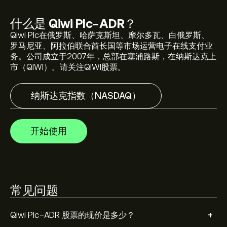
什么是
Qiwi Plc-ADR
？
Qiwi Plc-ADR 的平均价格目标为‎$‎5.67。
注册
eToro 以取
Qiwi Plc在俄罗斯、哈萨克斯坦、摩尔多瓦、白俄罗斯、
得详细的分析师预测及价格目标。
罗马尼亚、阿拉伯联合酋长国等市场运营电子在线支付业
务。公司成立于2007年，总部在塞浦路斯，在纳斯达克上
市（QIWI）。请关注QIWI股票。
分析师根据市场趋势、财务报告和预期增长对Qiwi Plc-
ADR的预测。查看最新预测，了解未来价格走势。
纳斯达克指数（NASDAQ）
Qiwi Plc-ADR 市值为 (数据暂时不可用) 美元
开始使用
常见问题
+
Qiwi Plc-ADR 股票的现价是多少？