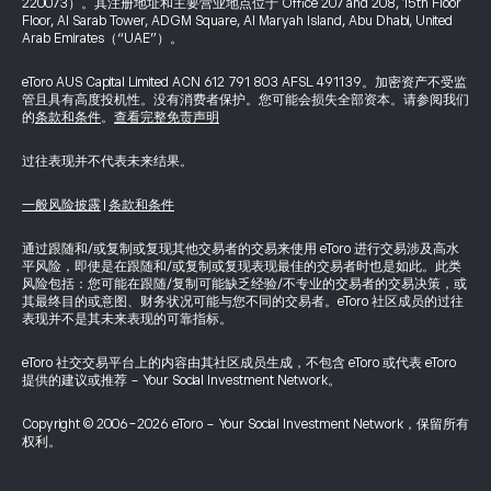
220073）。其注册地址和主要营业地点位于 Office 207 and 208, 15th Floor
Floor, Al Sarab Tower, ADGM Square, Al Maryah Island, Abu Dhabi, United
Arab Emirates（“UAE”）。
eToro AUS Capital Limited ACN 612 791 803 AFSL 491139。加密资产不受监
管且具有高度投机性。没有消费者保护。您可能会损失全部资本。请参阅我们
的
条款和条件
。
查看完整免责声明
过往表现并不代表未来结果。
一般风险披露
|
条款和条件
通过跟随和/或复制或复现其他交易者的交易来使用 eToro 进行交易涉及高水
平风险，即使是在跟随和/或复制或复现表现最佳的交易者时也是如此。此类
风险包括：您可能在跟随/复制可能缺乏经验/不专业的交易者的交易决策，或
其最终目的或意图、财务状况可能与您不同的交易者。eToro 社区成员的过往
表现并不是其未来表现的可靠指标。
eToro 社交交易平台上的内容由其社区成员生成，不包含 eToro 或代表 eToro
提供的建议或推荐 - Your Social Investment Network。
Copyright © 2006-2026 eToro - Your Social Investment Network，保留所有
权利。