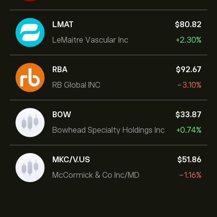
LMAT
‎$‎80.82
LeMaitre Vascular Inc
+2.30%
RBA
‎$‎92.67
RB Global INC
-3.10%
BOW
‎$‎33.87
Bowhead Specialty Holdings Inc
+0.74%
MKC/V.US
‎$‎51.86
McCormick & Co Inc/MD
-1.16%