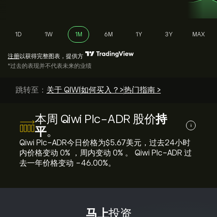
1D
1W
1M
6M
1Y
3Y
MAX
注册
以获得完整图表，提供方
*过去的表现并不代表未来的业绩
跳转至：
关于 QIWI
如何买入？>
热门指南 >
本周 Qiwi Plc-ADR 股价
持
i
平
。
Qiwi Plc-ADR今日价格为‎$‎5.67美元，过去24小时
内价格变动 ‎0‎% ，周内变动 ‎0‎% 。 Qiwi Plc-ADR 过
去一年价格变动 ‎-46.00‎%。
马上
投资