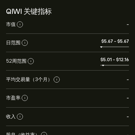
QIWI 关键指标
市值
-
i
‎$‎5.67
-
‎$‎5.67
日范围
i
‎$‎5.01
-
‎$‎12.16
52周范围
i
平均交易量（3个月）
-
i
市盈率
-
i
收入
-
i
股息（收益率）
i