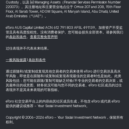
Custody，以及 (e) Managing Assets（Financial Services Permission Number
220073）。其注册地址和主要营业地点位于 Office 207 and 208, 15th Floor
Floor, Al Sarab Tower, ADGM Square, Al Maryah Island, Abu Dhabi, United
Arab Emirates（“UAE”）。
eToro AUS Capital Limited ACN 612 791 803 AFSL 491139。加密资产不受监
管且具有高度投机性。没有消费者保护。您可能会损失全部资本。请参阅我们
的
条款和条件
。
查看完整免责声明
过往表现并不代表未来结果。
一般风险披露
|
条款和条件
通过跟随和/或复制或复现其他交易者的交易来使用 eToro 进行交易涉及高水
平风险，即使是在跟随和/或复制或复现表现最佳的交易者时也是如此。此类
风险包括：您可能在跟随/复制可能缺乏经验/不专业的交易者的交易决策，或
其最终目的或意图、财务状况可能与您不同的交易者。eToro 社区成员的过往
表现并不是其未来表现的可靠指标。
eToro 社交交易平台上的内容由其社区成员生成，不包含 eToro 或代表 eToro
提供的建议或推荐 - Your Social Investment Network。
Copyright © 2006-2026 eToro - Your Social Investment Network，保留所有
权利。