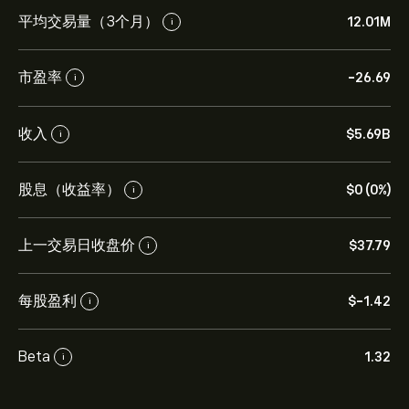
平均交易量（3个月）
12.01M
i
市盈率
-26.69
i
收入
‎$‎5.69B
i
股息（收益率）
‎$‎0 (0%)
i
上一交易日收盘价
‎$‎37.79
i
每股盈利
‎$‎-1.42
i
Beta
1.32
i