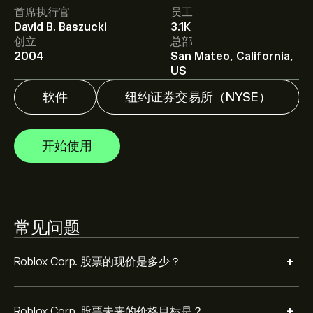
首席执行官
员工
Roblox Corp. 的平均价格目标为‎$‎37.79。
注册
eToro 以取
David B. Baszucki
3.1K
得详细的分析师预测及价格目标。
创立
总部
2004
San Mateo, California,
分析师根据市场趋势、财务报告和预期增长对Roblox
US
Corp.的预测。查看最新预测，了解未来价格走势。
软件
纽约证券交易所（NYSE）
Roblox Corp. 市值为 ‎$‎27B 美元
开始使用
根据 18 位分析师在过去三个月对 RBLX 的建议，总体共
识是 适度买入。
常见问题
+
Roblox Corp. 股票的现价是多少？
+
Roblox Corp. 股票未来的价格目标是？