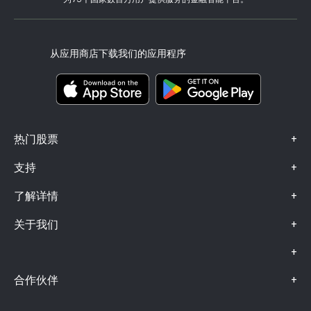
监管
eToro Academy
联盟计划
可访问性
风险披露
eToro Club
出版商名称
条款和条件
投资保险
从应用商店下载我们的应用程序
关键信息文档
Smart Portfolios
投诉信息（FCA 客户）
+
热门股票
+
支持
+
了解详情
+
关于我们
+
+
合作伙伴