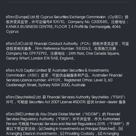
eToro (Europe) Ltd 经 Cyprus Securities Exchange Commission（CySEC）授
权并受其监管，许可证编号# 109/10。Company No. C200585。注册地址：
KANIKA BUSINESS CENTRE, FLOOR 7, 4 Profiti Ilia Germasogeia, 4046
Cyprus
eToro (UK) Ltd 经 Financial Conduct Authority（FCA）授权并受其监管，可提
供投资相关服务，Firm Reference Number: 583263。在英格兰注册，
Company No. 07973792。注册地址：24th floor, One Canada Square,
Canary Wharf, London E14 5AB, England。
eToro AUS Capital Limited 受 Australian Securities & Investments
Commission（ASIC）监管，可提供金融服务和产品。Australian Financial
Services Licence number: 491139。Registered Office: Level 3, 60
Castlereagh Street, Sydney NSW 2000, Australia
eToro (Seychelles) Ltd. 获 Financial Services Authority Seychelles（"FSAS"）
许可，可根据 Securities Act 2007 License #SD076 提供 broker-dealer 服务
eToro (ME) Limited 由 Abu Dhabi Global Market（“ADGM”）的 Financial
Services Regulatory Authority（"FSRA"）许可并监管，作为 Authorised
Person 可根据 Financial Services and Market Regulations 2015（“FSMR”）开
展以下受监管活动：(a) Dealing in Investments as Principal (Matched)，(b)
Arranging Deals in Investments，(c) Providing Custody，(d) Arranging