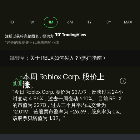
1D
1W
1M
6M
1Y
3Y
MAX
注册
以获得完整图表，提供方
*过去的表现并不代表未来的业绩
跳转至：
关于 RBLX
如何买入？>
热门指南 >
本周 Roblox Corp. 股价
上
i
涨
。
"今日 Roblox Corp. 股价为 ‎$‎37.79，反映过去24小
时变动 ‎4.86‎%，过去一周变动 ‎6.10‎%。 目前 RBLX
的市值为 ‎$‎27B，过去三个月平均成交量为
12.01M。该股票市盈率为 -26.69，股息率为 0%。
该股票贝塔值为 1.32。"