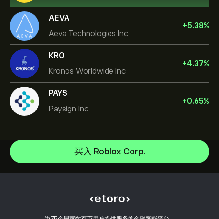
AEVA
+
5.38
%
Aeva Technologies Inc
KRO
+
4.37
%
Kronos Worldwide Inc
PAYS
+
0.65
%
Paysign Inc
NVIDIA Corporation
Amazon.com Inc
帮助中心
Microsoft
如何入金
买入 Roblox Corp.
CopyTrading 简介
Apple
如何出金
负责任交易
Meta Platforms Inc
选择 eToro 的理由
开设账户
什么是杠杆和保证金
Celestica Inc
eToro 评价
如何验证账户
Cookie 政策
买卖说明
职业机会
客户服务
隐私政策
税务报告
邀请好友
我们的办事处
客户端漏洞
为75个国家数百万用户提供服务的金融智能平台。