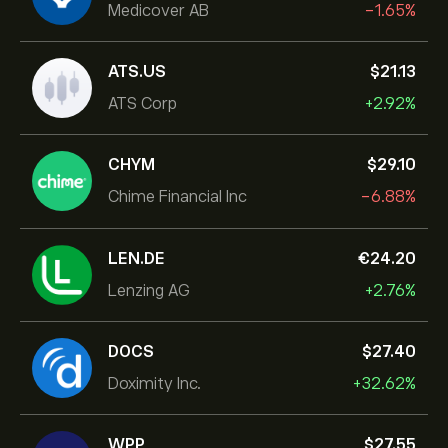
Medicover AB
-1.65%
ATS.US
‎$‎21.13
ATS Corp
+2.92%
CHYM
‎$‎29.10
Chime Financial Inc
-6.88%
LEN.DE
‎€‎24.20
Lenzing AG
+2.76%
DOCS
‎$‎27.40
Doximity Inc.
+32.62%
WPP
‎$‎27.55