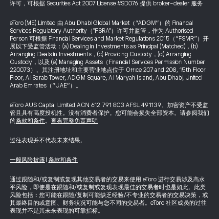
许可，可根据 Securities Act 2007 License #SD076 提供 broker-dealer 服务
eToro (ME) Limited 由 Abu Dhabi Global Market（“ADGM”）的 Financial
Services Regulatory Authority（"FSRA"）许可并监管，作为 Authorised
Person 可根据 Financial Services and Market Regulations 2015（“FSMR”）开
展以下受监管活动：(a) Dealing in Investments as Principal (Matched)，(b)
Arranging Deals in Investments，(c) Providing Custody，(d) Arranging
Custody，以及 (e) Managing Assets（Financial Services Permission Number
220073）。其注册地址和主要营业地点位于 Office 207 and 208, 15th Floor
Floor, Al Sarab Tower, ADGM Square, Al Maryah Island, Abu Dhabi, United
Arab Emirates（“UAE”）。
eToro AUS Capital Limited ACN 612 791 803 AFSL 491139。加密资产不受监
管且具有高度投机性。没有消费者保护。您可能会损失全部资本。请参阅我们
的
条款和条件
。
查看完整免责声明
过往表现并不代表未来结果。
一般风险披露
|
条款和条件
通过跟随和/或复制或复现其他交易者的交易来使用 eToro 进行交易涉及高水
平风险，即使是在跟随和/或复制或复现表现最佳的交易者时也是如此。此类
风险包括：您可能在跟随/复制可能缺乏经验/不专业的交易者的交易决策，或
其最终目的或意图、财务状况可能与您不同的交易者。eToro 社区成员的过往
表现并不是其未来表现的可靠指标。