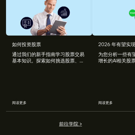
SCPX 现价为‎$‎0.0012。
如何投资股票
2026 年有望实现
通过我们的新手指南学习股票交易
为您分析一些有望
基本知识。探索如何挑选股票、管
增长的AI相关股
Scorpius Holdings Inc 的平均价格目标为‎$‎0.0012。
注册
理风险、构建您的投资组合。
eToro 以取得详细的分析师预测及价格目标。
分析师根据市场趋势、财务报告和预期增长对Scorpius
Holdings Inc的预测。查看最新预测，了解未来价格走势。
阅读更多
阅读更多
Scorpius Holdings Inc 市值为 (数据暂时不可用) 美元
前往学院 >