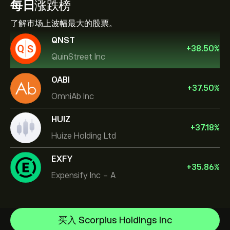
每日
涨跌榜
了解市场上波幅最大的股票。
QNST
+
38.50
%
QuinStreet Inc
OABI
+
37.50
%
OmniAb Inc
HUIZ
+
37.18
%
Huize Holding Ltd
EXFY
+
35.86
%
Expensify Inc - A
Micron Technology, Inc.
Vistra Corp
帮助中心
Lam Research Corp
如何入金
买入 Scorpius Holdings Inc
CopyTrading 简介
Applied Materials Inc
如何出金