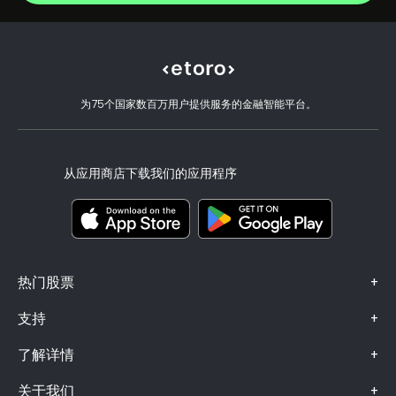
负责任交易
Johnson & Johnson
选择 eToro 的理由
开设账户
什么是杠杆和保证金
Caterpillar
eToro 评价
如何验证账户
Cookie 政策
买卖说明
职业机会
客户服务
隐私政策
税务报告
邀请好友
我们的办事处
客户端漏洞
为75个国家数百万用户提供服务的金融智能平台。
监管
eToro Academy
联盟计划
可访问性
风险披露
eToro Club
出版商名称
条款和条件
投资保险
从应用商店下载我们的应用程序
关键信息文档
Smart Portfolios
投诉信息（FCA 客户）
+
热门股票
+
支持
+
了解详情
+
关于我们