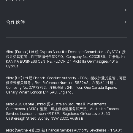
+
+
合作伙伴
eToro (Europe) Ltd 经 Cyprus Securities Exchange Commission（CySEC）授
权并受其监管，许可证编号# 109/10。Company No. C200585。注册地址：
KANIKA BUSINESS CENTRE, FLOOR 7, 4 Profiti Ilia Germasogeia, 4046
Cyprus
eToro (UK) Ltd 经 Financial Conduct Authority（FCA）授权并受其监管，可提
供投资相关服务，Firm Reference Number: 583263。在英格兰注册，
Company No. 07973792。注册地址：24th floor, One Canada Square,
Canary Wharf, London E14 5AB, England。
eToro AUS Capital Limited 受 Australian Securities & Investments
Commission（ASIC）监管，可提供金融服务和产品。Australian Financial
Services Licence number: 491139。Registered Office: Level 3, 60
Castlereagh Street, Sydney NSW 2000, Australia
eToro (Seychelles) Ltd. 获 Financial Services Authority Seychelles（"FSAS"）