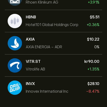
Rhoen Klinikum AG
+3.91%
HBNB
‎$‎5.51
Hotel101 Global Holdings Corp
+0.36%
AXIA
‎$‎10.22
AXIA ENERGIA - ADR
0%
VITR.ST
‎kr‎90.00
Vitrolife AB
+1.35%
INVX
‎$‎28.10
Innovex International Inc
-8.47%