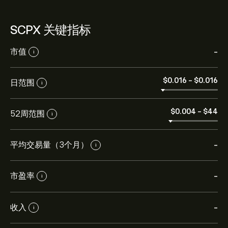
SCPX 关键指标
市值
-
i
‎$‎0.016
-
‎$‎0.016
日范围
i
‎$‎0.004
-
‎$‎44
52周范围
i
平均交易量（3个月）
-
i
市盈率
-
i
收入
-
i