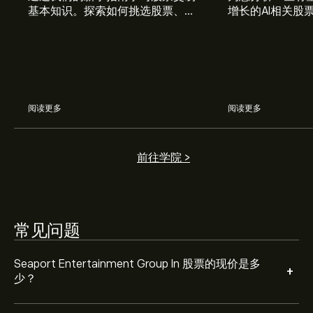
基本知识。探索如何挑选股票、管
增长的AI相关股
理风险、构建您的投资组合。
Seaport Entertainment Group In 的平均价格目标为‎
$‎28.25。
注册
eToro 以取得详细的分析师预测及价格目
标。
分析师根据市场趋势、财务报告和预期增长对Seaport
阅读更多
阅读更多
Entertainment Group In的预测。查看最新预测，了解未
来价格走势。
Seaport Entertainment Group In 市值为 ‎$‎361.65M 美元
前往学院 >
根据 1 位分析师在过去三个月对 SEG 的建议，总体共识是
常见问题
适度买入。
Seaport Entertainment Group In 股票的现价是多
+
少？