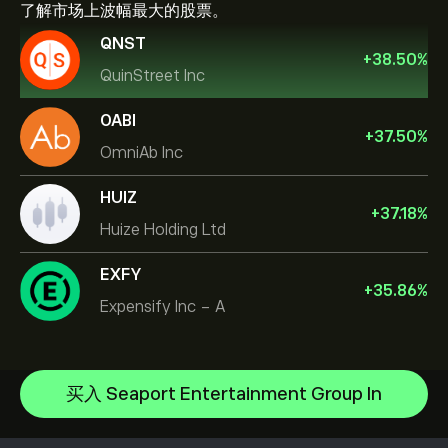
了解市场上波幅最大的股票。
QNST
+
38.50
%
QuinStreet Inc
OABI
+
37.50
%
OmniAb Inc
HUIZ
+
37.18
%
Huize Holding Ltd
EXFY
+
35.86
%
Expensify Inc - A
Celestica Inc
Apple
帮助中心
Alphabet
如何入金
买入 Seaport Entertainment Group In
CopyTrading 简介
Meta Platforms Inc
如何出金
负责任交易
Microsoft
选择 eToro 的理由
开设账户