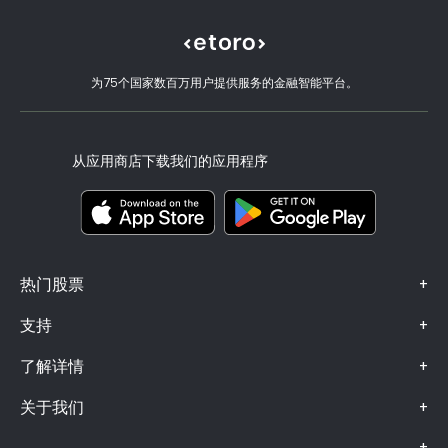
什么是杠杆和保证金
Amazon.com Inc
eToro 评价
如何验证账户
Cookie 政策
买卖说明
职业机会
客户服务
隐私政策
税务报告
邀请好友
我们的办事处
客户端漏洞
为75个国家数百万用户提供服务的金融智能平台。
监管
eToro Academy
联盟计划
可访问性
风险披露
eToro Club
出版商名称
条款和条件
投资保险
从应用商店下载我们的应用程序
关键信息文档
Smart Portfolios
投诉信息（FCA 客户）
+
热门股票
+
支持
+
了解详情
+
关于我们