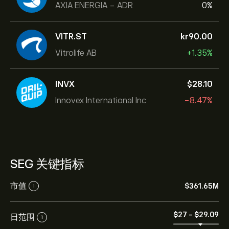
AXIA ENERGIA - ADR
0%
VITR.ST
‎kr‎90.00
Vitrolife AB
+1.35%
INVX
‎$‎28.10
Innovex International Inc
-8.47%
SEG 关键指标
市值
‎$‎361.65M
i
‎$‎27
-
‎$‎29.09
日范围
i