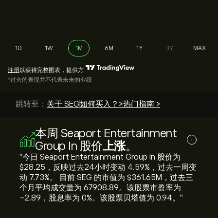
1D
1W
1M
6M
1Y
3Y
MAX
注册
以获得完整图表，提供方
*过去的表现并不代表未来的业绩
跳转至：
关于 SEG
如何买入？>
热门指南 >
本周 Seaport Entertainment
i
Group In 股价
上涨
。
"今日 Seaport Entertainment Group In 股价为
‎$‎28.25，反映过去24小时变动 ‎4.59‎%，过去一周变
动 ‎7.73‎%。 目前 SEG 的市值为 ‎$‎361.65M，过去三
个月平均成交量为 67908.89。该股票市盈率为
-2.89，股息率为 0%。该股票贝塔值为 0.94。"