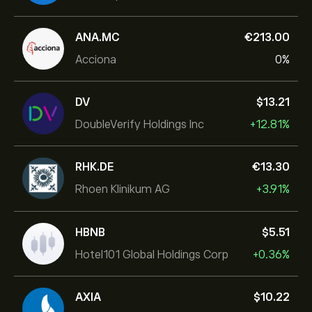
ANA.MC
‎€‎213.00
Acciona
0%
DV
‎$‎13.21
DoubleVerify Holdings Inc
+12.81%
RHK.DE
‎€‎13.30
Rhoen Klinikum AG
+3.91%
HBNB
‎$‎5.51
Hotel101 Global Holdings Corp
+0.36%
AXIA
‎$‎10.22