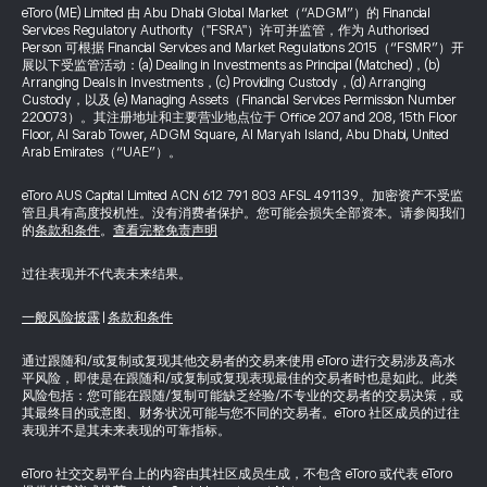
eToro (ME) Limited 由 Abu Dhabi Global Market（“ADGM”）的 Financial
Services Regulatory Authority（"FSRA"）许可并监管，作为 Authorised
Person 可根据 Financial Services and Market Regulations 2015（“FSMR”）开
展以下受监管活动：(a) Dealing in Investments as Principal (Matched)，(b)
Arranging Deals in Investments，(c) Providing Custody，(d) Arranging
Custody，以及 (e) Managing Assets（Financial Services Permission Number
220073）。其注册地址和主要营业地点位于 Office 207 and 208, 15th Floor
Floor, Al Sarab Tower, ADGM Square, Al Maryah Island, Abu Dhabi, United
Arab Emirates（“UAE”）。
eToro AUS Capital Limited ACN 612 791 803 AFSL 491139。加密资产不受监
管且具有高度投机性。没有消费者保护。您可能会损失全部资本。请参阅我们
的
条款和条件
。
查看完整免责声明
过往表现并不代表未来结果。
一般风险披露
|
条款和条件
通过跟随和/或复制或复现其他交易者的交易来使用 eToro 进行交易涉及高水
平风险，即使是在跟随和/或复制或复现表现最佳的交易者时也是如此。此类
风险包括：您可能在跟随/复制可能缺乏经验/不专业的交易者的交易决策，或
其最终目的或意图、财务状况可能与您不同的交易者。eToro 社区成员的过往
表现并不是其未来表现的可靠指标。
eToro 社交交易平台上的内容由其社区成员生成，不包含 eToro 或代表 eToro