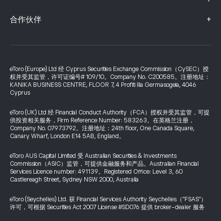
+
+
合作伙伴
eToro (Europe) Ltd 经 Cyprus Securities Exchange Commission（CySEC）授
权并受其监管，许可证编号# 109/10。Company No. C200585。注册地址：
KANIKA BUSINESS CENTRE, FLOOR 7, 4 Profiti Ilia Germasogeia, 4046
Cyprus
eToro (UK) Ltd 经 Financial Conduct Authority（FCA）授权并受其监管，可提
供投资相关服务，Firm Reference Number: 583263。在英格兰注册，
Company No. 07973792。注册地址：24th floor, One Canada Square,
Canary Wharf, London E14 5AB, England。
eToro AUS Capital Limited 受 Australian Securities & Investments
Commission（ASIC）监管，可提供金融服务和产品。Australian Financial
Services Licence number: 491139。Registered Office: Level 3, 60
Castlereagh Street, Sydney NSW 2000, Australia
eToro (Seychelles) Ltd. 获 Financial Services Authority Seychelles（"FSAS"）
许可，可根据 Securities Act 2007 License #SD076 提供 broker-dealer 服务