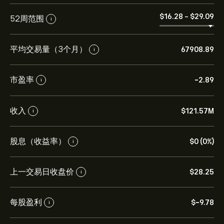
‎$‎16.28
-
‎$‎29.09
52周范围
i
平均交易量（3个月）
67908.89
i
市盈率
-2.89
i
收入
‎$‎121.57M
i
股息（收益率）
‎$‎0 (0%)
i
上一交易日收盘价
‎$‎28.25
i
每股盈利
‎$‎-9.78
i