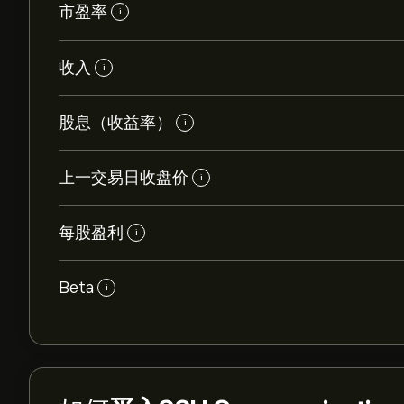
市盈率
i
收入
i
股息（收益率）
i
上一交易日收盘价
i
每股盈利
i
Beta
i