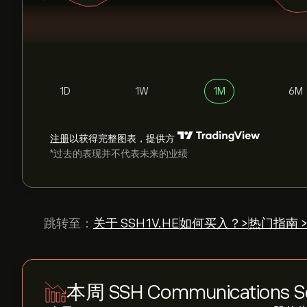
1D
1W
1M
6M
注册
以获得完整图表，提供方
*过去的表现并不代表未来的业绩
跳转至：
关于 SSH1V.HE
如何买入？>
热门指南 
本周 SSH Communications Se