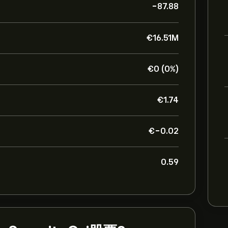
-87.88
‎€‎16.51M
‎€‎0 (0%)
‎€‎1.74
‎€‎-0.02
0.59