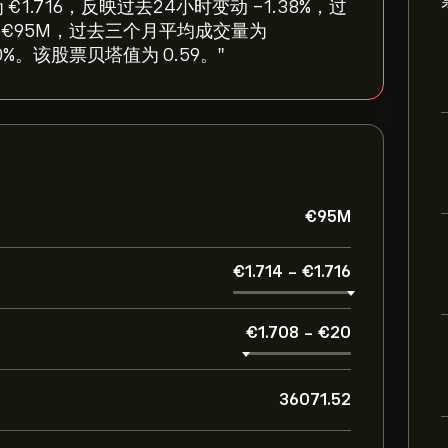
股价为 ‎€‎1.716，反映过去24小时变动 ‎-1.38‎%，过
值为 ‎€‎95M，过去三个月平均成交量为
0%。该股票贝塔值为 0.59。"
‎€‎95M
‎€‎1.714
-
‎€‎1.716
‎€‎1.708
-
‎€‎20
36071.52