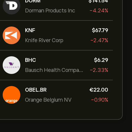
DORM
‎$‎141.54
Dorman Products Inc
-4.24%
KNF
‎$‎67.79
Knife River Corp
-2.47%
BHC
‎$‎6.29
Bausch Health Companies Inc
-2.33%
OBEL.BR
‎€‎22.00
Orange Belgium NV
-0.90%