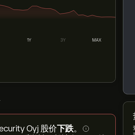
1Y
3Y
MAX
>
curity Oyj 股价
下跌
。
i