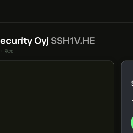
ecurity Oyj
SSH1V.HE
c
•
欧元