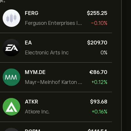
票。
FERG
‎$‎255.25
Ferguson Enterprises Inc
-0.10%
EA
‎$‎209.70
Electronic Arts Inc
0%
MYM.DE
‎€‎86.70
Mayr-Melnhof Karton AG
+0.12%
ATKR
‎$‎93.68
Atkore Inc.
+0.16%