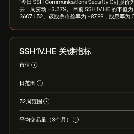
"今日 SSH Communications Security Oyj 
去一周变动 ‎-3.27‎%。 目前 SSH1V.HE 的市
36071.52。该股票市盈率为 -87.88，股息率为 
SSH1V.HE 关键指标
市值
i
日范围
i
52周范围
i
平均交易量（3个月）
i