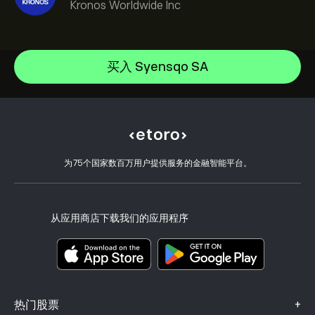
Kronos Worldwide Inc
NVIDIA Corporation
Amazon.com Inc
帮助中心
Microsoft
如何入金
买入 Syensqo SA
CopyTrading 简介
Apple
如何出金
负责任交易
Meta Platforms Inc
选择 eToro 的理由
开设账户
什么是杠杆和保证金
Micron Technology, Inc.
eToro 评价
如何验证账户
Cookie 政策
买卖说明
职业机会
客户服务
隐私政策
税务报告
邀请好友
我们的办事处
客户端漏洞
为75个国家数百万用户提供服务的金融智能平台。
监管
eToro Academy
联盟计划
可访问性
风险披露
eToro Club
出版商名称
条款和条件
投资保险
从应用商店下载我们的应用程序
关键信息文档
Smart Portfolios
投诉信息（FCA 客户）
+
热门股票