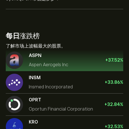
每日
涨跌榜
了解市场上波幅最大的股票。
ASPN
+
37.52
%
Aspen Aerogels Inc
INSM
+
33.86
%
Insmed Incorporated
OPRT
+
32.84
%
Oportun Financial Corporation
KRO
+
32.53
%