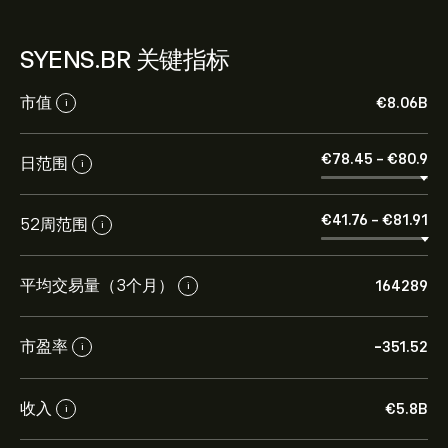
SYENS.BR 关键指标
市值
‎€‎8.06B
i
‎€‎78.45
-
‎€‎80.9
日范围
i
‎€‎41.76
-
‎€‎81.91
52周范围
i
平均交易量（3个月）
164289
i
市盈率
-351.52
i
收入
‎€‎5.8B
i