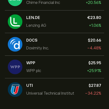
Chime Financial Inc
+20.56%
LEN.DE
‎€‎23.80
Lenzing AG
+1.06%
DOCS
‎$‎20.66
Doximity Inc.
-4.48%
WPP
‎$‎25.95
WPP plc
+25.91%
UTI
‎$‎27.87
Universal Technical Institut
-34.22%