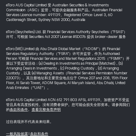
eToro AUS Capital Limited 受 Australian Securities & Investments
Commission（ASIC）监管，可提供金融服务和产品。Australian Financial
Services Licence number: 491139。Registered Office: Level 3, 60
Castlereagh Street, Sydney NSW 2000, Australia
eToro (Seychelles) Ltd. 获 Financial Services Authority Seychelles（"FSAS"）
许可，可根据 Securities Act 2007 License #SD076 提供 broker-dealer 服务
eToro (ME) Limited 由 Abu Dhabi Global Market（“ADGM”）的 Financial
Services Regulatory Authority（"FSRA"）许可并监管，作为 Authorised
Person 可根据 Financial Services and Market Regulations 2015（“FSMR”）开
展以下受监管活动：(a) Dealing in Investments as Principal (Matched)，(b)
Arranging Deals in Investments，(c) Providing Custody，(d) Arranging
Custody，以及 (e) Managing Assets（Financial Services Permission Number
220073）。其注册地址和主要营业地点位于 Office 207 and 208, 15th Floor
Floor, Al Sarab Tower, ADGM Square, Al Maryah Island, Abu Dhabi, United
Arab Emirates（“UAE”）。
eToro AUS Capital Limited ACN 612 791 803 AFSL 491139。加密资产不受监
管且具有高度投机性。没有消费者保护。您可能会损失全部资本。请参阅我们
的
条款和条件
。
查看完整免责声明
过往表现并不代表未来结果。
一般风险披露
|
条款和条件