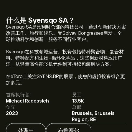
什么是
Syensqo SA
？
Syensqo SA是比利时总部的科技公司，通过创新解决方案
改善工作、旅行和娱乐。受Solvay Congresses启发，全
球推动科学和创新，服务不同行业客户。
Syensqo在科技领域运营。投资包括特种聚合物、复合材
料、特种配方和生物-循环化学品，这些创新材料应用广
泛，从轻量高性能飞机元件到可持续包装解决方案。
SYENS.BR 现价为‎€‎80.80。
在eToro上关注SYENS.BR的股票，使您的虚拟投资组合更
加多元。
首席执行官
员工
Syensqo SA 的平均价格目标为‎€‎80.80。
注册
eToro 以
Michael Radossich
13.5K
取得详细的分析师预测及价格目标。
创立
总部
2023
Brussels, Brussels
分析师根据市场趋势、财务报告和预期增长对Syensqo SA
Region, BE
的预测。查看最新预测，了解未来价格走势。
处理中
布鲁塞尔