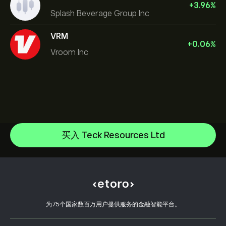
+
3.96
%
Splash Beverage Group Inc
VRM
+
0.06
%
Vroom Inc
NVIDIA Corporation
Amazon.com Inc
帮助中心
Microsoft
如何入金
买入 Teck Resources Ltd
CopyTrading 简介
Apple
如何出金
负责任交易
Meta Platforms Inc
选择 eToro 的理由
开设账户
什么是杠杆和保证金
Alphabet
eToro 评价
如何验证账户
Cookie 政策
买卖说明
职业机会
客户服务
隐私政策
税务报告
邀请好友
我们的办事处
客户端漏洞
为75个国家数百万用户提供服务的金融智能平台。
监管
eToro Academy
联盟计划
可访问性
风险披露