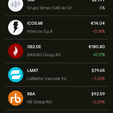
Grupo Simec SAB de CV
0%
ICOS.MI
‎€‎14.04
Intercos S.p.A
-0.14%
0B2.DE
‎€‎180.80
BAWAG Group AG
+0.17%
LMAT
‎$‎79.65
LeMaitre Vascular Inc
-1.45%
RBA
‎$‎92.59
RB Global INC
-0.09%