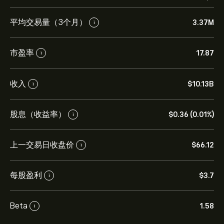
平均交易量（3个月）
3.37M
i
市盈率
17.87
i
收入
‎$‎10.13B
i
股息（收益率）
‎$‎0.36 (0.01%)
i
上一交易日收盘价
‎$‎66.12
i
每股盈利
‎$‎3.7
i
Beta
1.58
i