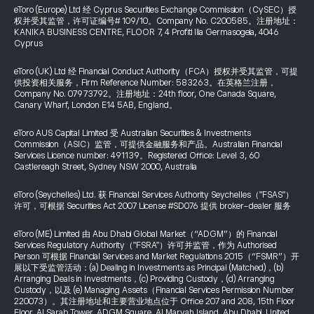
eToro (Europe) Ltd 经 Cyprus Securities Exchange Commission（CySEC）授
权并受其监管，许可证编号# 109/10。Company No. C200585。注册地址：
KANIKA BUSINESS CENTRE, FLOOR 7, 4 Profiti Ilia Germasogeia, 4046
Cyprus
eToro (UK) Ltd 经 Financial Conduct Authority（FCA）授权并受其监管，可提
供投资相关服务，Firm Reference Number: 583263。在英格兰注册，
Company No. 07973792。注册地址：24th floor, One Canada Square,
Canary Wharf, London E14 5AB, England。
eToro AUS Capital Limited 受 Australian Securities & Investments
Commission（ASIC）监管，可提供金融服务和产品。Australian Financial
Services Licence number: 491139。Registered Office: Level 3, 60
Castlereagh Street, Sydney NSW 2000, Australia
eToro (Seychelles) Ltd. 获 Financial Services Authority Seychelles（"FSAS"）
许可，可根据 Securities Act 2007 License #SD076 提供 broker-dealer 服务
eToro (ME) Limited 由 Abu Dhabi Global Market（“ADGM”）的 Financial
Services Regulatory Authority（"FSRA"）许可并监管，作为 Authorised
Person 可根据 Financial Services and Market Regulations 2015（“FSMR”）开
展以下受监管活动：(a) Dealing in Investments as Principal (Matched)，(b)
Arranging Deals in Investments，(c) Providing Custody，(d) Arranging
Custody，以及 (e) Managing Assets（Financial Services Permission Number
220073）。其注册地址和主要营业地点位于 Office 207 and 208, 15th Floor
Floor, Al Sarab Tower, ADGM Square, Al Maryah Island, Abu Dhabi, United