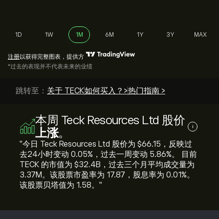
1D
1W
1M
6M
1Y
3Y
MAX
注册
以获得完整图表，提供方
*过去的表现并不代表未来的业绩
跳转至：
关于 TECK
如何买入？>
热门指南 >
本周 Teck Resources Ltd 股价
i
上涨
。
"今日 Teck Resources Ltd 股价为 ‎$‎66.15，反映过
去24小时变动 ‎0.05‎%，过去一周变动 ‎5.86‎%。 目前
TECK 的市值为 ‎$‎32.4B，过去三个月平均成交量为
3.37M。该股票市盈率为 17.87，股息率为 0.01%。
该股票贝塔值为 1.58。"