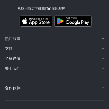
eToro Club
出版商名称
条款和条件
投资保险
从应用商店下载我们的应用程序
关键信息文档
Smart Portfolios
投诉信息（FCA 客户）
+
热门股票
+
支持
+
了解详情
+
关于我们
+
+
合作伙伴