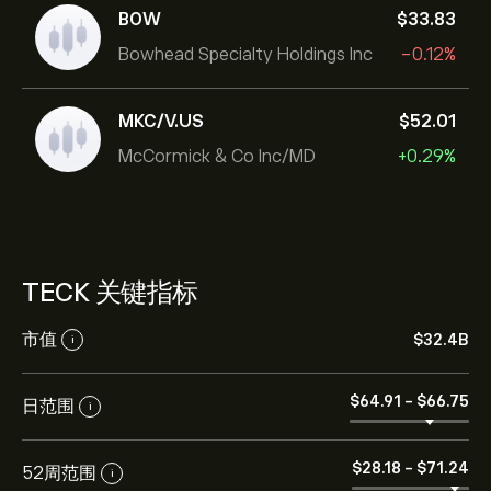
BOW
‎$‎33.83
Bowhead Specialty Holdings Inc
-0.12%
MKC/V.US
‎$‎52.01
McCormick & Co Inc/MD
+0.29%
TECK 关键指标
市值
‎$‎32.4B
i
‎$‎64.91
-
‎$‎66.75
日范围
i
‎$‎28.18
-
‎$‎71.24
52周范围
i