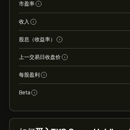
市盈率
i
收入
i
股息（收益率）
i
上一交易日收盘价
i
每股盈利
i
Beta
i