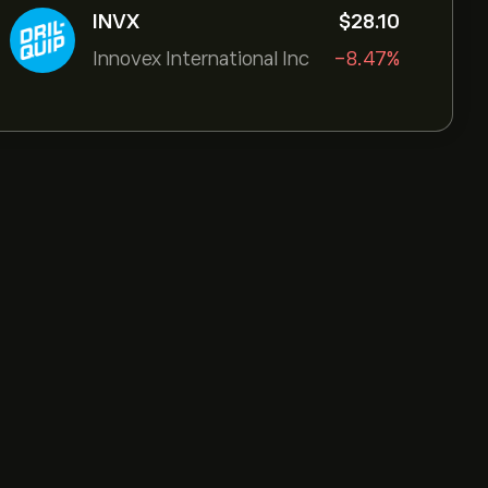
INVX
‎$‎28.10
Innovex International Inc
-8.47%