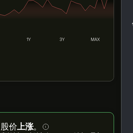
1Y
3Y
MAX
c 股价
上涨
。
i