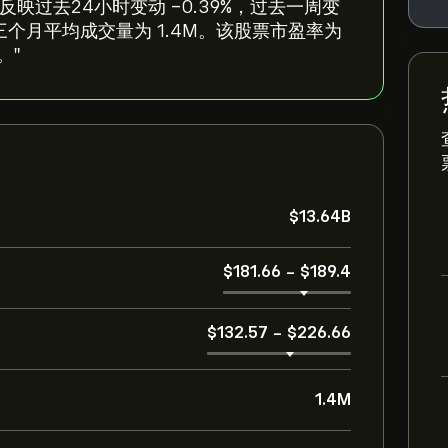
186.56，反映过去24小时变动 ‎-0.39‎%，过去一周变
4B，过去三个月平均成交量为 1.4M。该股票市盈率为
。"
‎$‎13.64B
‎$‎181.66
-
‎$‎189.4
‎$‎132.57
-
‎$‎226.66
1.4M