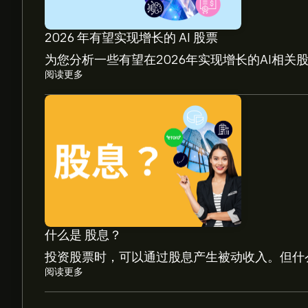
2026 年有望实现增长的 AI 股票
为您分析一些有望在2026年实现增长的AI相关
阅读更多
TKO 现价为‎$‎186.56。
TKO Group Holdings Inc 的平均价格目标为‎$‎18
价格目标。
分析师根据市场趋势、财务报告和预期增长对TKO Gro
什么是 股息？
测，了解未来价格走势。
投资股票时，可以通过股息产生被动收入。但什
TKO Group Holdings Inc 市值为 ‎$‎13.64B 美元
阅读更多