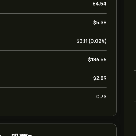
64.54
‎$‎5.3B
‎$‎3.11 (0.02%)
‎$‎186.56
‎$‎2.89
0.73