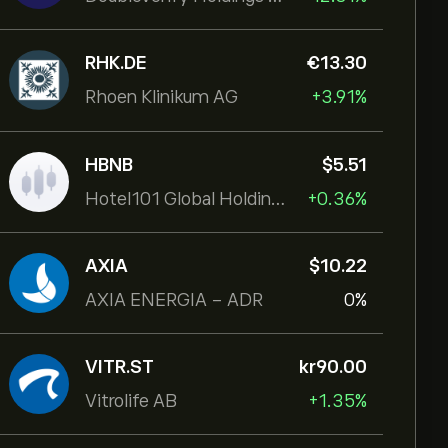
RHK.DE
‎€‎13.30
Rhoen Klinikum AG
+3.91%
HBNB
‎$‎5.51
Hotel101 Global Holdings Corp
+0.36%
AXIA
‎$‎10.22
AXIA ENERGIA - ADR
0%
VITR.ST
‎kr‎90.00
Vitrolife AB
+1.35%