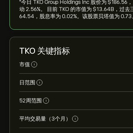
"今日 TKO Group Holdings Inc 股价为 ‎$‎
动 ‎2.56‎%。 目前 TKO 的市值为 ‎$‎13.6
64.54，股息率为 0.02%。该股票贝塔值为 0.73
TKO 关键指标
市值
i
日范围
i
52周范围
i
平均交易量（3个月）
i