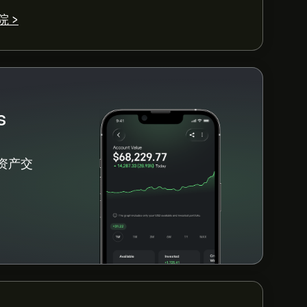
总体共识是 大量买入。
 >
s
资产交