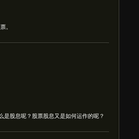
股票。
6.56。
注册
eToro 以取得详细的分析师预测及
up Holdings Inc的预测。查看最新预
么是股息呢？股票股息又是如何运作的呢？