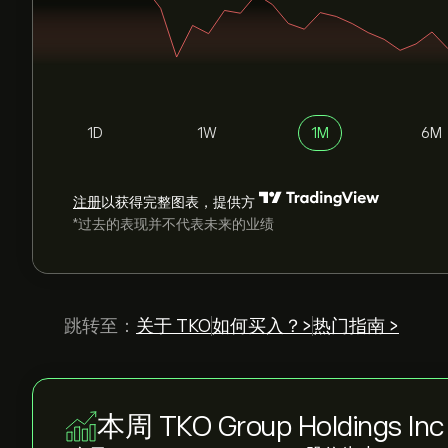
1D
1W
1M
6M
注册
以获得完整图表，提供方
*过去的表现并不代表未来的业绩
跳转至：
关于 TKO
如何买入？>
热门指南 >
本周 TKO Group Holdings In