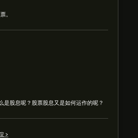
股票。
95。
注册
eToro 以取得详细的分析师预测及价
Resources Corp的预测。查看最新预测，
么是股息呢？股票股息又是如何运作的呢？
议，总体共识是 大量买入。
 >