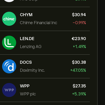
CHYM
‎$‎30.94
Chime Financial Inc
-0.99%
LEN.DE
‎€‎23.90
Lenzing AG
+1.49%
DOCS
‎$‎30.38
Doximity Inc.
+47.05%
WPP
‎$‎27.35
WPP plc
+5.39%