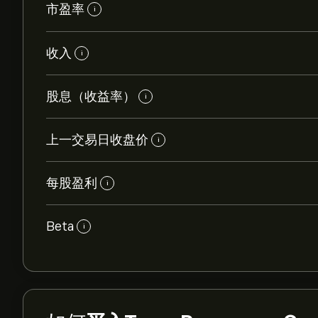
市盈率
i
收入
i
股息（收益率）
i
上一交易日收盘价
i
每股盈利
i
Beta
i