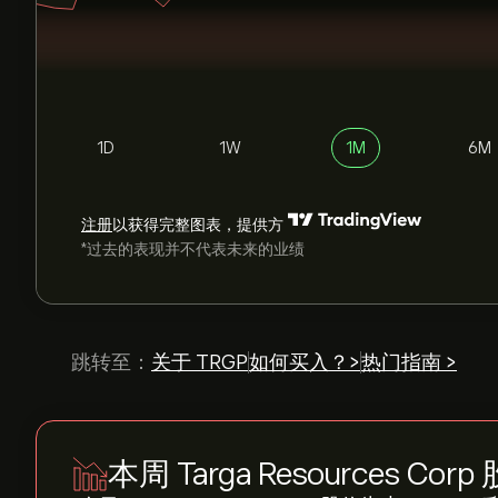
1D
1W
1M
6M
注册
以获得完整图表，提供方
*过去的表现并不代表未来的业绩
跳转至：
关于 TRGP
如何买入？>
热门指南 >
本周 Targa Resources Corp