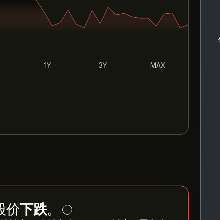
1Y
3Y
MAX
 股价
下跌
。
i