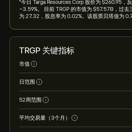
"今日 Targa Resources Corp 股价为 ‎$‎26
‎-3.59‎%。 目前 TRGP 的市值为 ‎$‎57.5
为 27.32，股息率为 0.02%。该股票贝塔值为 0.
TRGP 关键指标
市值
i
日范围
i
52周范围
i
平均交易量（3个月）
i