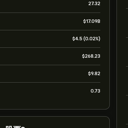
27.32
‎$‎17.09B
‎$‎4.5 (0.02%)
‎$‎268.23
‎$‎9.82
0.73