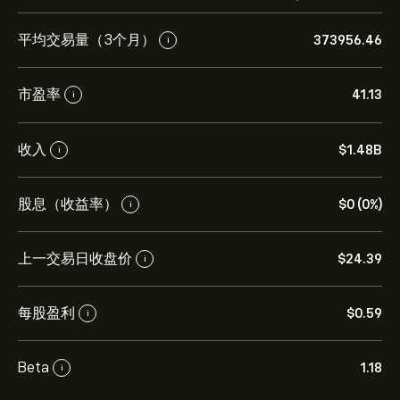
平均交易量（3个月）
373956.46
i
市盈率
41.13
i
收入
‎$‎1.48B
i
股息（收益率）
‎$‎0 (0%)
i
上一交易日收盘价
‎$‎24.39
i
每股盈利
‎$‎0.59
i
Beta
1.18
i