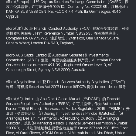
eToro (Europe) Ltd 经 Cyprus Securities Exchange Commission（CySEC）授
权并受其监管，许可证编号# 109/10。Company No. C200585。注册地址：
KANIKA BUSINESS CENTRE, FLOOR 7, 4 Profiti Ilia Germasogeia, 4046
Cyprus
eToro (UK) Ltd 经 Financial Conduct Authority（FCA）授权并受其监管，可提
供投资相关服务，Firm Reference Number: 583263。在英格兰注册，
Company No. 07973792。注册地址：24th floor, One Canada Square,
Canary Wharf, London E14 5AB, England。
eToro AUS Capital Limited 受 Australian Securities & Investments
Commission（ASIC）监管，可提供金融服务和产品。Australian Financial
Services Licence number: 491139。Registered Office: Level 3, 60
Castlereagh Street, Sydney NSW 2000, Australia
eToro (Seychelles) Ltd. 获 Financial Services Authority Seychelles（"FSAS"）
许可，可根据 Securities Act 2007 License #SD076 提供 broker-dealer 服务
eToro (ME) Limited 由 Abu Dhabi Global Market（“ADGM”）的 Financial
Services Regulatory Authority（"FSRA"）许可并监管，作为 Authorised
Person 可根据 Financial Services and Market Regulations 2015（“FSMR”）开
展以下受监管活动：(a) Dealing in Investments as Principal (Matched)，(b)
Arranging Deals in Investments，(c) Providing Custody，(d) Arranging
Custody，以及 (e) Managing Assets（Financial Services Permission Number
220073）。其注册地址和主要营业地点位于 Office 207 and 208, 15th Floor
Floor, Al Sarab Tower, ADGM Square, Al Maryah Island, Abu Dhabi, United