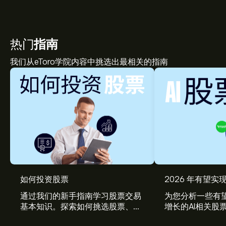
热门
指南
我们从eToro学院内容中挑选出最相关的指南
TRUP 现价为‎$‎24.37。
如何投资股票
2026 年有望实现
通过我们的新手指南学习股票交易
为您分析一些有望
基本知识。探索如何挑选股票、管
增长的AI相关股
Trupanion Inc 的平均价格目标为‎$‎24.37。
注册
eToro 以
理风险、构建您的投资组合。
取得详细的分析师预测及价格目标。