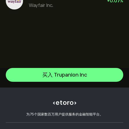
+
0.07
%
Wayfair Inc.
NVIDIA Corporation
Amazon.com Inc
帮助中心
Microsoft
如何入金
买入 Trupanion Inc
CopyTrading 简介
Apple
如何出金
负责任交易
Meta Platforms Inc
选择 eToro 的理由
开设账户
什么是杠杆和保证金
Advanced Micro Devices Inc
eToro 评价
如何验证账户
Cookie 政策
买卖说明
职业机会
客户服务
隐私政策
税务报告
邀请好友
我们的办事处
客户端漏洞
为75个国家数百万用户提供服务的金融智能平台。
监管
eToro Academy
联盟计划
可访问性
风险披露
eToro Club
出版商名称