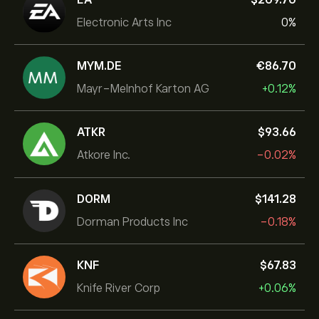
Electronic Arts Inc
0%
MYM.DE
‎€‎86.70
Mayr-Melnhof Karton AG
+0.12%
ATKR
‎$‎93.66
Atkore Inc.
-0.02%
DORM
‎$‎141.28
Dorman Products Inc
-0.18%
KNF
‎$‎67.83
Knife River Corp
+0.06%