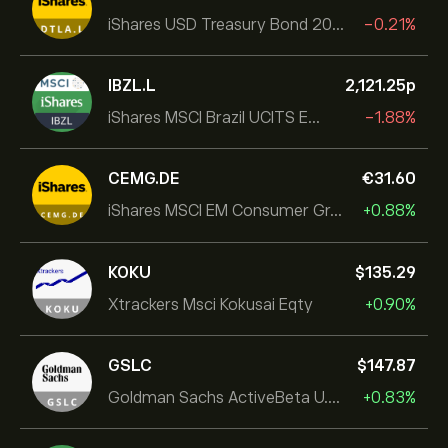
iShares USD Treasury Bond 20+yr UCITS ETF
-0.21%
IBZL.L
2,121.25‎p‎
iShares MSCI Brazil UCITS ETF (Dist)
-1.88%
CEMG.DE
‎€‎31.60
iShares MSCI EM Consumer Growth UCITS ETF
+0.88%
KOKU
‎$‎135.29
Xtrackers Msci Kokusai Eqty
+0.90%
GSLC
‎$‎147.87
Goldman Sachs ActiveBeta U.S. Large Cap Equity ETF
+0.83%