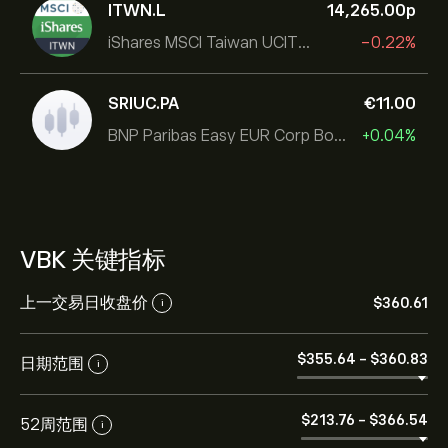
ITWN.L
14,265.00‎p‎
iShares MSCI Taiwan UCITS ETF
-0.22%
SRIUC.PA
‎€‎11.00
BNP Paribas Easy EUR Corp Bond SRI Fossil Free Ult
+0.04%
VBK 关键指标
上一交易日收盘价
‎$‎360.61
i
‎$‎355.64
-
‎$‎360.83
日期范围
i
‎$‎213.76
-
‎$‎366.54
52周范围
i