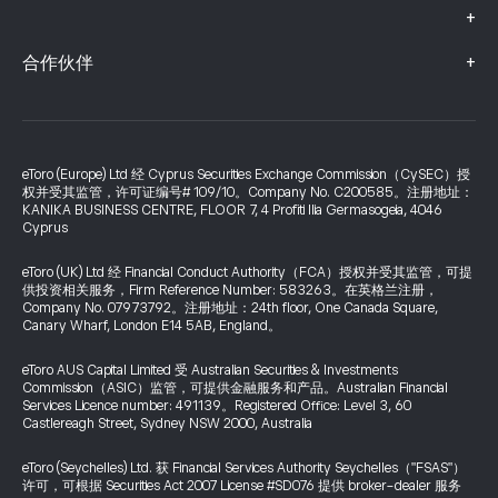
+
+
合作伙伴
eToro (Europe) Ltd 经 Cyprus Securities Exchange Commission（CySEC）授
权并受其监管，许可证编号# 109/10。Company No. C200585。注册地址：
KANIKA BUSINESS CENTRE, FLOOR 7, 4 Profiti Ilia Germasogeia, 4046
Cyprus
eToro (UK) Ltd 经 Financial Conduct Authority（FCA）授权并受其监管，可提
供投资相关服务，Firm Reference Number: 583263。在英格兰注册，
Company No. 07973792。注册地址：24th floor, One Canada Square,
Canary Wharf, London E14 5AB, England。
eToro AUS Capital Limited 受 Australian Securities & Investments
Commission（ASIC）监管，可提供金融服务和产品。Australian Financial
Services Licence number: 491139。Registered Office: Level 3, 60
Castlereagh Street, Sydney NSW 2000, Australia
eToro (Seychelles) Ltd. 获 Financial Services Authority Seychelles（"FSAS"）
许可，可根据 Securities Act 2007 License #SD076 提供 broker-dealer 服务