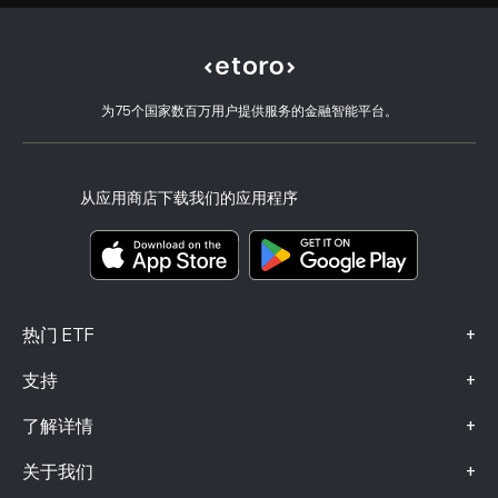
选择 eToro 的理由
开设账户
什么是杠杆和保证金
State Street SPDR S&P 500 ETF
eToro 评价
如何验证账户
Cookie 政策
买卖说明
职业机会
客户服务
隐私政策
税务报告
邀请好友
我们的办事处
客户端漏洞
为75个国家数百万用户提供服务的金融智能平台。
监管
eToro Academy
联盟计划
可访问性
风险披露
eToro Club
出版商名称
条款和条件
投资保险
从应用商店下载我们的应用程序
关键信息文档
Smart Portfolios
投诉信息（FCA 客户）
+
热门 ETF
+
支持
+
了解详情
+
关于我们