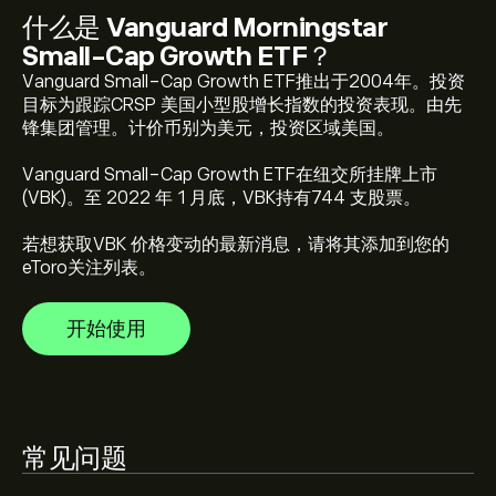
什么是
Vanguard Morningstar
Small-Cap Growth ETF
？
VBK 当前价格为 ‎$‎360.61 美元
Vanguard Small-Cap Growth ETF推出于2004年。投资
目标为跟踪CRSP 美国小型股增长指数的投资表现。由先
锋集团管理。计价币别为美元，投资区域美国。
Vanguard Morningstar Small-Cap Growth ETF 历史最高
Vanguard Small-Cap Growth ETF在纽交所挂牌上市
价为 ‎$‎366.54 美元
(VBK)。至 2022 年 1 月底，VBK持有744 支股票。
若想获取VBK 价格变动的最新消息，请将其添加到您的
选择 eToro 图表上的“1 天”或“1 周”时间范围，并将其缩
eToro关注列表。
小，就可以查看 Vanguard Morningstar Small-Cap
Growth ETF 的历史价格走势。Vanguard Morningstar
开始使用
Small-Cap Growth ETF 在过去一年的价格区间为
如欲购买 VBK，请访问 eToro 网站的“Vanguard
‎$‎82.17。
Morningstar Small-Cap Growth ETF (VBK)”页面。创建
账户并入金后，点击“交易”按钮并决定购买多少
Vanguard Morningstar Small-Cap Growth ETF。您也可
以设定指令，在未来以特定价格购买 VBK。
常见问题