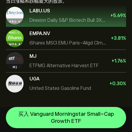
当日涨幅和跌幅最大的股票。
LABU.US
+
5.69
%
Direxion Daily S&P Biotech Bull 3X ETF
EMPA.NV
+
3.81
%
iShares MSCI EMU Paris-Aligd Clmt UCITS ETF EUR A
MJ
+
1.76
%
ETFMG Alternative Harvest ETF
UGA
+
0.30
%
United States Gasoline Fund
Invesco S&P 500 Equal Weight ETF
iShares $ Treasury Bond 0-1yr UCITS ETF
帮助中心
买入 Vanguard Morningstar Small-Cap
SS SPDR S&P 500 UCITS ETF
如何入金
Growth ETF
CopyTrading 简介
VanEck Semiconductor UCITS ETF
如何出金
负责任交易
iShares Physical Gold ETC