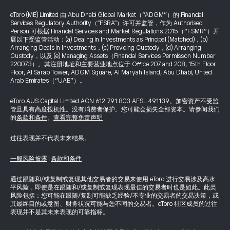
eToro (ME) Limited 由 Abu Dhabi Global Market（“ADGM”）的 Financial
Services Regulatory Authority（"FSRA"）许可并监管，作为 Authorised
Person 可根据 Financial Services and Market Regulations 2015（“FSMR”）开
展以下受监管活动：(a) Dealing in Investments as Principal (Matched)，(b)
Arranging Deals in Investments，(c) Providing Custody，(d) Arranging
Custody，以及 (e) Managing Assets（Financial Services Permission Number
220073）。其注册地址和主要营业地点位于 Office 207 and 208, 15th Floor
Floor, Al Sarab Tower, ADGM Square, Al Maryah Island, Abu Dhabi, United
Arab Emirates（“UAE”）。
eToro AUS Capital Limited ACN 612 791 803 AFSL 491139。加密资产不受监
管且具有高度投机性。没有消费者保护。您可能会损失全部资本。请参阅我们
的
条款和条件
。
查看完整免责声明
过往表现并不代表未来结果。
一般风险披露
|
条款和条件
通过跟随和/或复制或复现其他交易者的交易来使用 eToro 进行交易涉及高水
平风险，即使是在跟随和/或复制或复现表现最佳的交易者时也是如此。此类
风险包括：您可能在跟随/复制可能缺乏经验/不专业的交易者的交易决策，或
其最终目的或意图、财务状况可能与您不同的交易者。eToro 社区成员的过往
表现并不是其未来表现的可靠指标。