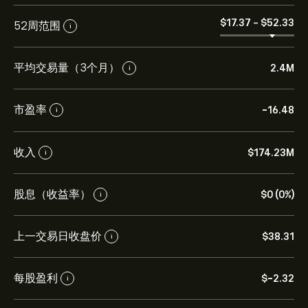
‎$‎17.37
-
‎$‎52.33
52周范围
i
平均交易量（3个月）
2.4M
i
市盈率
-16.48
i
收入
‎$‎174.23M
i
股息（收益率）
‎$‎0 (0%)
i
上一交易日收盘价
‎$‎38.31
i
每股盈利
‎$‎-2.32
i