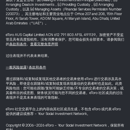
展以下受监管活动：(a) Dealing in Investments as Principal (Matched)，(b)
Arranging Deals in Investments，(c) Providing Custody，(d) Arranging
Custody，以及 (e) Managing Assets（Financial Services Permission Number
220073）。其注册地址和主要营业地点位于 Office 207 and 208, 15th Floor
Floor, Al Sarab Tower, ADGM Square, Al Maryah Island, Abu Dhabi, United
Arab Emirates（“UAE”）。
eToro AUS Capital Limited ACN 612 791 803 AFSL 491139。加密资产不受监
管且具有高度投机性。没有消费者保护。您可能会损失全部资本。请参阅我们
的
条款和条件
。
查看完整免责声明
过往表现并不代表未来结果。
一般风险披露
|
条款和条件
通过跟随和/或复制或复现其他交易者的交易来使用 eToro 进行交易涉及高水
平风险，即使是在跟随和/或复制或复现表现最佳的交易者时也是如此。此类
风险包括：您可能在跟随/复制可能缺乏经验/不专业的交易者的交易决策，或
其最终目的或意图、财务状况可能与您不同的交易者。eToro 社区成员的过往
表现并不是其未来表现的可靠指标。
eToro 社交交易平台上的内容由其社区成员生成，不包含 eToro 或代表 eToro
提供的建议或推荐 - Your Social Investment Network。
Copyright © 2006-2026 eToro - Your Social Investment Network，保留所有