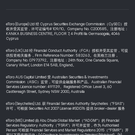
eToro (Europe) Ltd 经 Cyprus Securities Exchange Commission（CySEC）授
权并受其监管，许可证编号# 109/10。Company No. C200585。注册地址：
KANIKA BUSINESS CENTRE, FLOOR 7, 4 Profiti Ilia Germasogeia, 4046
Cyprus
eToro (UK) Ltd 经 Financial Conduct Authority（FCA）授权并受其监管，可提
供投资相关服务，Firm Reference Number: 583263。在英格兰注册，
Company No. 07973792。注册地址：24th floor, One Canada Square,
Canary Wharf, London E14 5AB, England。
eToro AUS Capital Limited 受 Australian Securities & Investments
Commission（ASIC）监管，可提供金融服务和产品。Australian Financial
Services Licence number: 491139。Registered Office: Level 3, 60
Castlereagh Street, Sydney NSW 2000, Australia
eToro (Seychelles) Ltd. 获 Financial Services Authority Seychelles（"FSAS"）
许可，可根据 Securities Act 2007 License #SD076 提供 broker-dealer 服务
eToro (ME) Limited 由 Abu Dhabi Global Market（“ADGM”）的 Financial
Services Regulatory Authority（"FSRA"）许可并监管，作为 Authorised
Person 可根据 Financial Services and Market Regulations 2015（“FSMR”）开