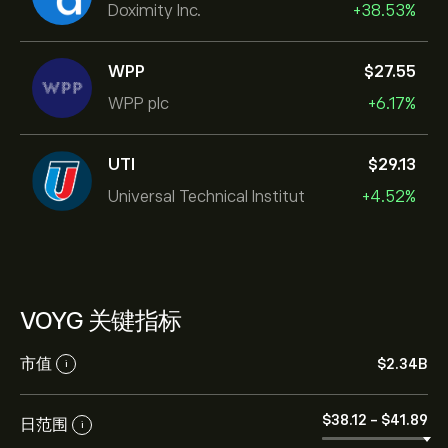
Doximity Inc.
+38.53%
WPP
‎$‎27.55
WPP plc
+6.17%
UTI
‎$‎29.13
Universal Technical Institut
+4.52%
VOYG 关键指标
市值
‎$‎2.34B
i
‎$‎38.12
-
‎$‎41.89
日范围
i