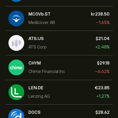
MCOVb.ST
‎kr‎238.50
Medicover AB
-1.65%
ATS.US
‎$‎21.04
ATS Corp
+2.48%
CHYM
‎$‎29.18
Chime Financial Inc
-6.62%
LEN.DE
‎€‎23.85
Lenzing AG
+1.27%
DOCS
‎$‎28.62