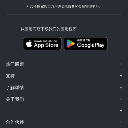
税务报告
邀请好友
我们的办事处
客户端漏洞
为75个国家数百万用户提供服务的金融智能平台。
监管
eToro Academy
联盟计划
可访问性
风险披露
eToro Club
出版商名称
条款和条件
投资保险
从应用商店下载我们的应用程序
关键信息文档
Smart Portfolios
投诉信息（FCA 客户）
+
热门股票
+
支持
+
了解详情
+
关于我们
+
+
合作伙伴