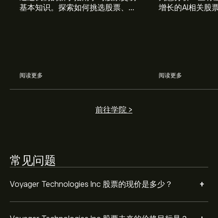
基本知识。探索如何挑选股票、管
增长的AI相关股
Voyager Technologies Inc 的平均价格目标为‎$‎41.84。
注
理风险、构建您的投资组合。
册
eToro 以取得详细的分析师预测及价格目标。
分析师根据市场趋势、财务报告和预期增长对Voyager
Technologies Inc的预测。查看最新预测，了解未来价格
走势。
阅读更多
阅读更多
Voyager Technologies Inc 市值为 ‎$‎2.34B 美元
前往学院 >
根据 7 位分析师在过去三个月对 VOYG 的建议，总体共识
是 适度买入。
常见问题
+
Voyager Technologies Inc 股票的现价是多少？