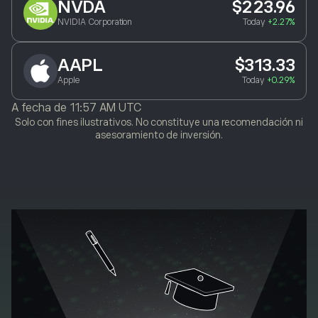
NVDA
$223.96
NVIDIA Corporation
Today
+2.27%
AAPL
$313.33
Apple
Today
+0.29%
A fecha de
11:57 AM UTC
Solo con fines ilustrativos. No constituye una recomendación ni
asesoramiento de inversión.