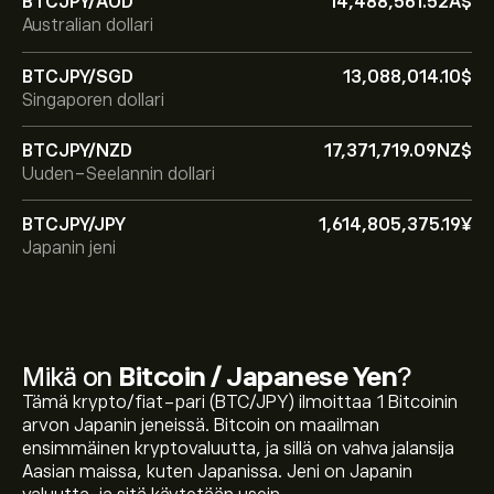
BTCJPY/AUD
14,488,561.52‎A$‎
Australian dollari
BTCJPY/SGD
13,088,014.10‎$‎
Singaporen dollari
BTCJPY/NZD
17,371,719.09‎NZ$‎
Uuden-Seelannin dollari
BTCJPY/JPY
1,614,805,375.19‎¥‎
Japanin jeni
Mikä on
Bitcoin / Japanese Yen
?
Tämä krypto/fiat-pari (BTC/JPY) ilmoittaa 1 Bitcoinin
arvon Japanin jeneissä. Bitcoin on maailman
ensimmäinen kryptovaluutta, ja sillä on vahva jalansija
Aasian maissa, kuten Japanissa. Jeni on Japanin