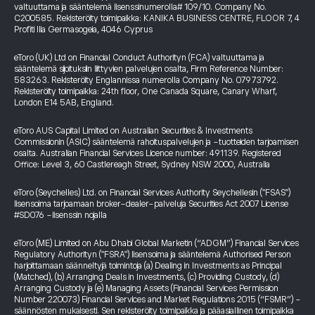
valtuuttama ja sääntelemä lisenssinumerolla# 109/10. Company No.
C200585. Rekisteröity toimipaikka: KANIKA BUSINESS CENTRE, FLOOR 7, 4
Profiti Ilia Germasogeia, 4046 Cyprus
eToro (UK) Ltd on Financial Conduct Authorityn (FCA) valtuuttama ja
sääntelemä sijoituksiin liittyvien palvelujen osalta, Firm Reference Number:
583263. Rekisteröity Englannissa numerolla Company No. 07973792.
Rekisteröity toimipaikka: 24th floor, One Canada Square, Canary Wharf,
London E14 5AB, England.
eToro AUS Capital Limited on Australian Securities & Investments
Commissionin (ASIC) sääntelemä rahoituspalvelujen ja -tuotteiden tarjoamisen
osalta. Australian Financial Services Licence number: 491139. Registered
Office: Level 3, 60 Castlereagh Street, Sydney NSW 2000, Australia
eToro (Seychelles) Ltd. on Financial Services Authority Seychellesin ("FSAS")
lisensoima tarjoamaan broker-dealer-palveluja Securities Act 2007 License
#SD076 -lisenssin nojalla
eToro (ME) Limited on Abu Dhabi Global Marketin (“ADGM”) Financial Services
Regulatory Authorityn ("FSRA") lisensoima ja sääntelemä Authorised Person
harjoittamaan säänneltyjä toimintoja (a) Dealing in Investments as Principal
(Matched), (b) Arranging Deals in Investments, (c) Providing Custody, (d)
Arranging Custody ja (e) Managing Assets (Financial Services Permission
Number 220073) Financial Services and Market Regulations 2015 (“FSMR”) -
säännösten mukaisesti. Sen rekisteröity toimipaikka ja pääasiallinen toimipaikka