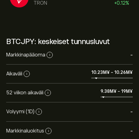
TRON
+0.12%
BTCJPY: keskeiset tunnusluvut
Markkinapääoma
-
i
10.23M‎¥‎
-
10.26M‎¥‎
Aikaväli
i
9.38M‎¥‎
-
19M‎¥‎
52 viikon aikaväli
i
Volyymi (1D)
-
i
Markkinaluokitus
-
i