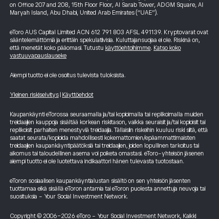
on Office 207 and 208, 15th Floor Floor, Al Sarab Tower, ADGM Square, Al
Maryah Island, Abu Dhabi, United Arab Emirates (“UAE”).
eToro AUS Capital Limited ACN 612 791 803 AFSL 491139. Kryptovarat ovat
sääntelemättömiä ja erittäin spekulatiivisia. Kuluttajansuojaa ei ole. Riskinä on,
että menetät koko pääomasi. Tutustu
käyttöehtoihimme
.
Katso koko
vastuuvapauslauseke
Aiempi tuotto ei ole osoitus tulevista tuloksista.
Yleinen riskiselvitys
|
Käyttöehdot
Kaupankäynti eTorossa seuraamalla ja/tai kopioimalla tai replikoimalla muiden
treidaajien kauppoja sisältää korkean riskitason, vaikka seuraisit ja/tai kopioisit tai
replikoisit parhaiten menestyviä treidaajia. Tällaisiin riskeihin kuuluu riski siitä, että
saatat seurata/kopioida mahdollisesti kokemattomien/epäammattimaisten
treidaajien kaupankäyntipäätöksiä tai treidaajien, joiden lopullinen tarkoitus tai
aikomus tai taloudellinen asema voi poiketa omastasi. eToro-yhteisön jäsenen
aiempi tuotto ei ole luotettava indikaattori hänen tulevasta tuotostaan.
eToron sosiaalisen kaupankäyntialustan sisältö on sen yhteisön jäsenten
tuottamaa eikä sisällä eToron antamia tai eToron puolesta annettuja neuvoja tai
suosituksia - Your Social Investment Network.
Copyright © 2006-2026 eToro - Your Social Investment Network, Kaikki