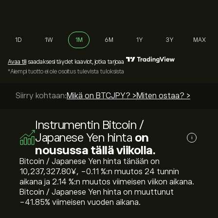
1D
1W
1M
6M
1Y
3Y
MAX
Avaa tili
saadaksesi täydet kaaviot, jotka tarjoaa
*Aiempi tuotto ei ole osoitus tulevista tuloksista
Siirry kohtaan:
Mikä on BTCJPY? >
Miten ostaa? >
Instrumentin Bitcoin /
Japanese Yen hinta
on
i
nousussa tällä viikolla.
Bitcoin / Japanese Yen hinta tänään on
10,237,327.80‎¥‎, ‎-0.11‎ %:n muutos 24 tunnin
aikana ja ‎2.14‎ %:n muutos viimeisen viikon aikana.
Bitcoin / Japanese Yen hinta on muuttunut
‎-41.85‎% viimeisen vuoden aikana.