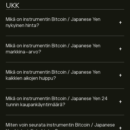
UKK
Valitse "1D" tai "1W" aikaväli eToro-kaaviosta ja loitonna
nähdäksesi instrumentin Bitcoin / Japanese Yen
aiemmat hintaliikkeet. Instrumentin Bitcoin / Japanese
Mikä on instrumentin Bitcoin / Japanese Yen
+
Yen hinta on vaihdellut välillä -7,366,732.20‎¥‎ viimeisen
nykyinen hinta?
Ostaaksesi instrumenttia BTCJPY käy sivulla Bitcoin /
vuoden aikana.
Japanese Yen (BTCJPY) eToron verkkosivustolla. Kun
olet luonut tilin ja tallettanut varoja, napsauta
Mikä on instrumentin Bitcoin / Japanese Yen
"Kauppa"-painiketta ja päätä, miten paljon
+
markkina-arvo?
instrumenttia Bitcoin / Japanese Yen haluat ostaa. Voit
myös toteuttaa toimeksiannon, joka ostaa
instrumentin BTCJPY tiettyyn hintaan tulevaisuudessa.
Mikä on instrumentin Bitcoin / Japanese Yen
+
kaikkien aikojen huippu?
Mikä on instrumentin Bitcoin / Japanese Yen 24
+
tunnin kaupankäyntimäärä?
Miten voin seurata instrumentin Bitcoin / Japanese
+