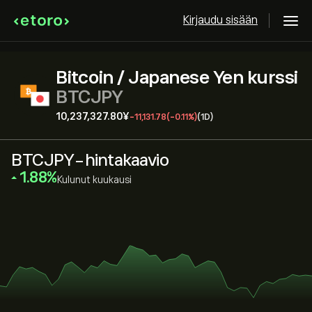
Kirjaudu sisään
Bitcoin / Japanese Yen kurssi
BTCJPY
10,237,327.80‎¥‎
-11,131.78
(-0.11%)
(1D)
BTCJPY-hintakaavio
‎1.88‎
Kulunut kuukausi