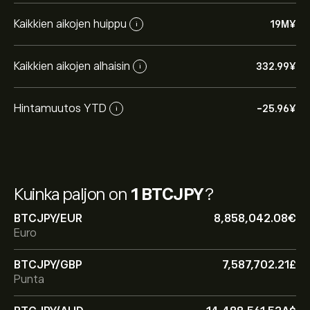
Kaikkien aikojen huippu
19M‎¥‎
i
Kaikkien aikojen alhaisin
332.99‎¥‎
i
Hintamuutos YTD
-25.96‎¥‎
i
Kuinka paljon on
1 BTCJPY
?
BTCJPY/EUR
8,858,042.08‎€‎
Euro
BTCJPY/GBP
7,587,702.21‎£‎
Punta