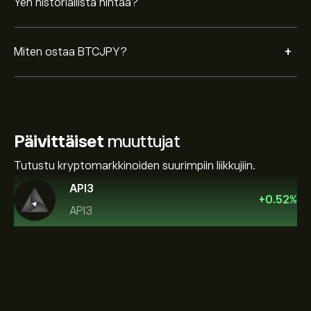
Yen historiallista hintaa?
+
Miten ostaa BTCJPY?
Päivittäiset
muuttujat
Tutustu kryptomarkkinoiden suurimpiin liikkujiin.
API3
+
0.52
%
API3