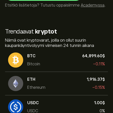
Etsitkö lisätietoja? Tutustu oppaisiimme
Academyssa
.
Trendaavat
kryptot
Nämä ovat kryptovarat, joilla on ollut suurin
kaupankäyntivolyymi viimeisen 24 tunnin aikana
BTC
64,899.60‎$‎
Bitcoin
-0.11%
ETH
1,916.37‎$‎
Ethereum
-0.15%
USDC
1.00‎$‎
USDC
0%