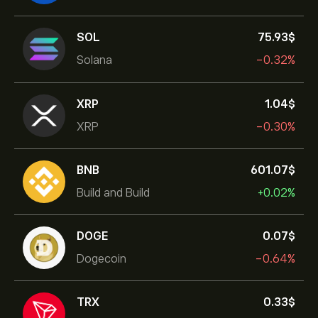
SOL
75.93‎$‎
Solana
-0.32%
XRP
1.04‎$‎
XRP
-0.30%
BNB
601.07‎$‎
Build and Build
+0.02%
DOGE
0.07‎$‎
Dogecoin
-0.64%
TRX
0.33‎$‎