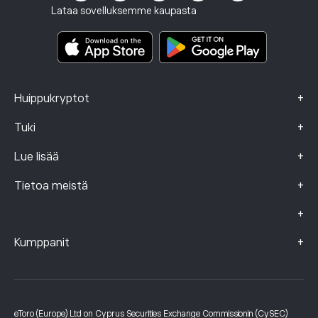
Sijoitusvakuutus
Lataa sovelluksemme kaupasta
Keskeistä tietoa sisältävät asiakirjat
Smart Portfolios
Valitustiedot (FCA-asiakkaat)
+
Huippukryptot
+
Tuki
+
Lue lisää
+
Tietoa meistä
+
+
Kumppanit
eToro (Europe) Ltd on Cyprus Securities Exchange Commissionin (CySEC)