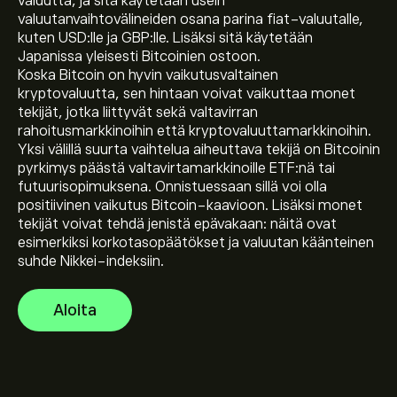
valuutta, ja sitä käytetään usein
valuutanvaihtovälineiden osana parina fiat-valuutalle,
kuten USD:lle ja GBP:lle. Lisäksi sitä käytetään
Japanissa yleisesti Bitcoinien ostoon.
Koska Bitcoin on hyvin vaikutusvaltainen
kryptovaluutta, sen hintaan voivat vaikuttaa monet
Instrumentin BTCJPY tämänhetkinen hinta on
tekijät, jotka liittyvät sekä valtavirran
10,237,327.80‎¥‎
rahoitusmarkkinoihin että kryptovaluuttamarkkinoihin.
Yksi välillä suurta vaihtelua aiheuttava tekijä on Bitcoinin
pyrkimys päästä valtavirtamarkkinoille ETF:nä tai
Instrumentin Bitcoin / Japanese Yen markkina-arvo on
futuurisopimuksena. Onnistuessaan sillä voi olla
(Tiedot eivät ole tällä hetkellä saatavilla)
positiivinen vaikutus Bitcoin-kaavioon. Lisäksi monet
tekijät voivat tehdä jenistä epävakaan: näitä ovat
esimerkiksi korkotasopäätökset ja valuutan käänteinen
Instrumentin Bitcoin / Japanese Yen kaikkien aikojen
suhde Nikkei-indeksiin.
huippu on 18,998,396.00‎¥‎
Aloita
Instrumentin Bitcoin / Japanese Yen 24 tunnin
kaupankäyntimäärä on (Tiedot eivät ole tällä hetkellä
saatavilla)