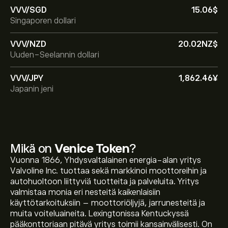
VVV/SGD
15.06‎$‎
Singaporen dollari
VVV/NZD
20.02‎NZ$‎
Uuden-Seelannin dollari
VVV/JPY
1,862.46‎¥‎
Japanin jeni
Mikä on
Venice Token
?
Vuonna 1866, Yhdysvaltalainen energia-alan yritys
Instrumentin VVV tämänhetkinen hinta on 11.772‎$‎
Valvoline Inc. tuottaa sekä markkinoi moottoreihin ja
autohuoltoon liittyviä tuotteita ja palveluita. Yritys
valmistaa monia eri nesteitä kaikenlaisiin
Instrumentin Venice Token markkina-arvo on
käyttötarkoituksiin – moottoriöljyjä, jarrunesteitä ja
562.06M‎$‎
muita voiteluaineita. Lexingtonissa Kentuckyssä
pääkonttoriaan pitävä yritys toimii kansainvälisesti. On