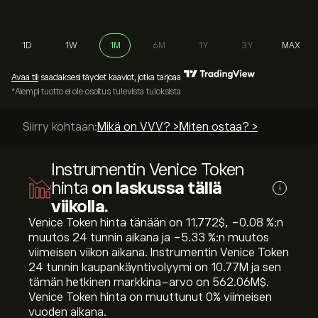
1D
1W
1M
6M
1Y
3Y
MAX
Avaa tili
saadaksesi täydet kaaviot, jotka tarjoaa
*Aiempi tuotto ei ole osoitus tulevista tuloksista
Siirry kohtaan:
Mikä on VVV? >
Miten ostaa? >
Instrumentin Venice Token
hinta
on laskussa tällä
i
viikolla.
Venice Token hinta tänään on 11.772‎$‎, ‎-0.08‎ %:n
muutos 24 tunnin aikana ja ‎-5.33‎ %:n muutos
viimeisen viikon aikana. Instrumentin Venice Token
24 tunnin kaupankäyntivolyymi on 10.77M ja sen
tämän hetkinen markkina-arvo on 562.06M‎$‎.
Venice Token hinta on muuttunut ‎0‎% viimeisen
vuoden aikana.