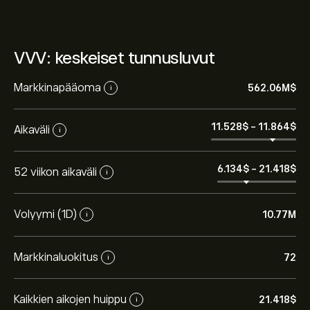
VVV: keskeiset tunnusluvut
Markkinapääoma
562.06M‎$‎
i
11.528‎$‎
-
11.864‎$‎
Aikaväli
i
6.134‎$‎
-
21.418‎$‎
52 viikon aikaväli
i
Volyymi (1D)
10.77M
i
Markkinaluokitus
72
i
Kaikkien aikojen huippu
21.418‎$‎
i