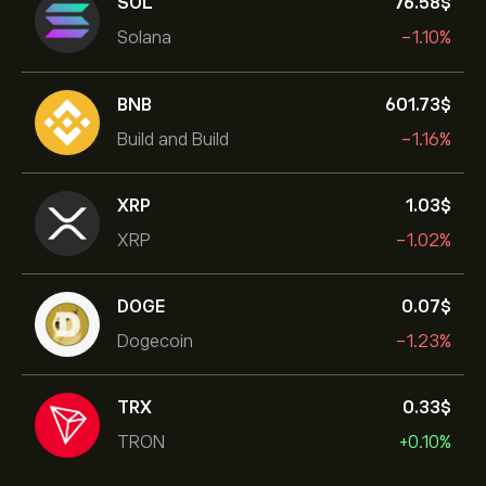
SOL
76.58‎$‎
Solana
-1.10%
BNB
601.73‎$‎
Build and Build
-1.16%
XRP
1.03‎$‎
XRP
-1.02%
DOGE
0.07‎$‎
Dogecoin
-1.23%
TRX
0.33‎$‎
TRON
+0.10%