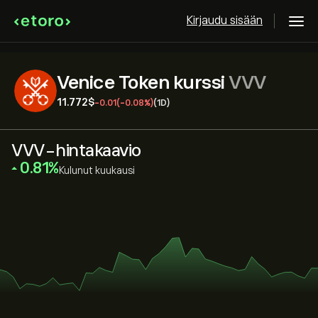
Kirjaudu sisään
Venice Token kurssi
VVV
11.772‎$‎
-0.01
(-0.08%)
(1D)
VVV-hintakaavio
‎0.81‎
Kulunut kuukausi