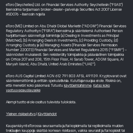
eToro (Seychelles) Ltd. on Financial Services Authority Seychellesin ("FSAS")
lisensoima tarjoamaan broker-dealer-palveluja Securities Act 2007 License
#SD076 -lisenssin nojalla
eToro (ME) Limited on Abu Dhabi Global Marketin (“ADGM”) Financial Services
Regulatory Authorityn ("FSRA") lisensoima ja sääntelemä Authorised Person
harjoittamaan säänneltyjä toimintoja (a) Dealing in Investments as Principal
(Matched), (b) Arranging Deals in Investments, (c) Providing Custody, (d)
Arranging Custody ja (e) Managing Assets (Financial Services Permission
Number 220073) Financial Services and Market Regulations 2015 (“FSMR”) -
säännösten mukaisesti. Sen rekisteröity toimipaikka ja pääasiallinen toimipaikka
on Office 207 and 208, 15th Floor Floor, Al Sarab Tower, ADGM Square, Al
Maryah Island, Abu Dhabi, United Arab Emirates (“UAE”).
eToro AUS Capital Limited ACN 612 791 803 AFSL 491139. Kryptovarat ovat
sääntelemättömiä ja erittäin spekulatiivisia. Kuluttajansuojaa ei ole. Riskinä on,
että menetät koko pääomasi. Tutustu
käyttöehtoihimme
.
Katso koko
vastuuvapauslauseke
Aiempi tuotto ei ole osoitus tulevista tuloksista.
Yleinen riskiselvitys
|
Käyttöehdot
Kaupankäynti eTorossa seuraamalla ja/tai kopioimalla tai replikoimalla muiden
treidaajien kauppoja sisältää korkean riskitason, vaikka seuraisit ja/tai kopioisit tai