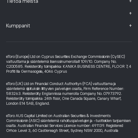
+
Tietoa meistä
+
+
Kumppanit
eToro (Europe) Ltd on Cyprus Securities Exchange Commissionin (CySEC)
valtuuttama ja sääntelemä lisenssinumerolla# 109/10. Company No.
C200585. Rekisteröity toimipaikka: KANIKA BUSINESS CENTRE, FLOOR 7, 4
Profiti Ilia Germasogeia, 4046 Cyprus
eToro (UK) Ltd on Financial Conduct Authorityn (FCA) valtuuttama ja
sääntelemä sijoituksiin liittyvien palvelujen osalta, Firm Reference Number:
583263. Rekisteröity Englannissa numerolla Company No. 07973792.
Rekisteröity toimipaikka: 24th floor, One Canada Square, Canary Wharf,
London E14 5AB, England.
eToro AUS Capital Limited on Australian Securities & Investments
Commissionin (ASIC) sääntelemä rahoituspalvelujen ja -tuotteiden tarjoamisen
osalta. Australian Financial Services Licence number: 491139. Registered
Office: Level 3, 60 Castlereagh Street, Sydney NSW 2000, Australia