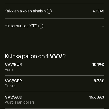
Kaikkien aikojen alhaisin
6.134‎$‎
i
Hintamuutos YTD
-
i
Kuinka paljon on
1 VVV
?
VVV/EUR
10.19‎€‎
Euro
VVV/GBP
8.73‎£‎
Punta
VVV/AUD
16.68‎A$‎
Australian dollari