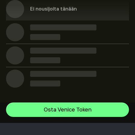
Ei nousijoita tänään
Bitcoin
Osta Venice Token
Flare
Ohjekeskus
Stellar
Tallettaminen
Kuinka CopyTrading toimii
Songbird