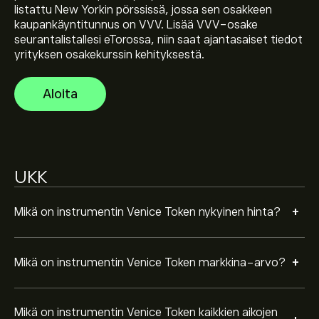
listattu New Yorkin pörssissä, jossa sen osakkeen
Instrumentin Venice Token kaikkien aikojen huippu on
kaupankäyntitunnus on VVV. Lisää VVV-osake
21.418‎$‎
seurantalistallesi eTorossa, niin saat ajantasaiset tiedot
yrityksen osakekurssin kehityksestä.
Instrumentin Venice Token 24 tunnin
Aloita
kaupankäyntimäärä on 10.77M
Valitse "1D" tai "1W" aikaväli eToro-kaaviosta ja loitonna
nähdäksesi instrumentin Venice Token aiemmat
UKK
hintaliikkeet. Instrumentin Venice Token hinta on
vaihdellut välillä 0‎$‎ viimeisen vuoden aikana.
Ostaaksesi instrumenttia VVV käy sivulla Venice Token
+
Mikä on instrumentin Venice Token nykyinen hinta?
(VVV) eToron verkkosivustolla. Kun olet luonut tilin ja
tallettanut varoja, napsauta "Kauppa"-painiketta ja
päätä, miten paljon instrumenttia Venice Token haluat
+
Mikä on instrumentin Venice Token markkina-arvo?
ostaa. Voit myös toteuttaa toimeksiannon, joka ostaa
instrumentin VVV tiettyyn hintaan tulevaisuudessa.
Mikä on instrumentin Venice Token kaikkien aikojen