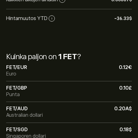
Hintamuutos YTD
-36.33‎$‎
i
Kuinka paljon on
1 FET
?
FET/EUR
0.12‎€‎
Euro
FET/GBP
0.10‎£‎
Punta
FET/AUD
0.20‎A$‎
Australian dollari
FET/SGD
0.18‎$‎
Singaporen dollari