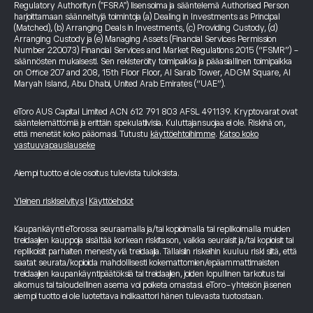
Regulatory Authorityn ("FSRA") lisensoima ja sääntelemä Authorised Person
harjoittamaan säänneltyjä toimintoja (a) Dealing in Investments as Principal
(Matched), (b) Arranging Deals in Investments, (c) Providing Custody, (d)
Arranging Custody ja (e) Managing Assets (Financial Services Permission
Number 220073) Financial Services and Market Regulations 2015 (“FSMR”) -
säännösten mukaisesti. Sen rekisteröity toimipaikka ja pääasiallinen toimipaikka
on Office 207 and 208, 15th Floor Floor, Al Sarab Tower, ADGM Square, Al
Maryah Island, Abu Dhabi, United Arab Emirates (“UAE”).
eToro AUS Capital Limited ACN 612 791 803 AFSL 491139. Kryptovarat ovat
sääntelemättömiä ja erittäin spekulatiivisia. Kuluttajansuojaa ei ole. Riskinä on,
että menetät koko pääomasi. Tutustu
käyttöehtoihimme
.
Katso koko
vastuuvapauslauseke
Aiempi tuotto ei ole osoitus tulevista tuloksista.
Yleinen riskiselvitys
|
Käyttöehdot
Kaupankäynti eTorossa seuraamalla ja/tai kopioimalla tai replikoimalla muiden
treidaajien kauppoja sisältää korkean riskitason, vaikka seuraisit ja/tai kopioisit tai
replikoisit parhaiten menestyviä treidaajia. Tällaisiin riskeihin kuuluu riski siitä, että
saatat seurata/kopioida mahdollisesti kokemattomien/epäammattimaisten
treidaajien kaupankäyntipäätöksiä tai treidaajien, joiden lopullinen tarkoitus tai
aikomus tai taloudellinen asema voi poiketa omastasi. eToro-yhteisön jäsenen
aiempi tuotto ei ole luotettava indikaattori hänen tulevasta tuotostaan.