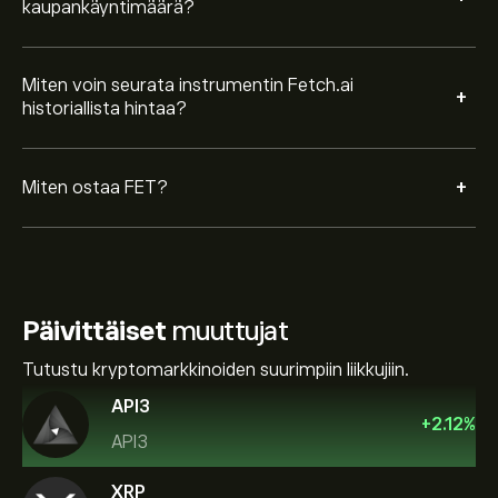
kaupankäyntimäärä?
Miten voin seurata instrumentin Fetch.ai
+
historiallista hintaa?
+
Miten ostaa FET?
Päivittäiset
muuttujat
Tutustu kryptomarkkinoiden suurimpiin liikkujiin.
API3
+
2.12
%
API3
XRP