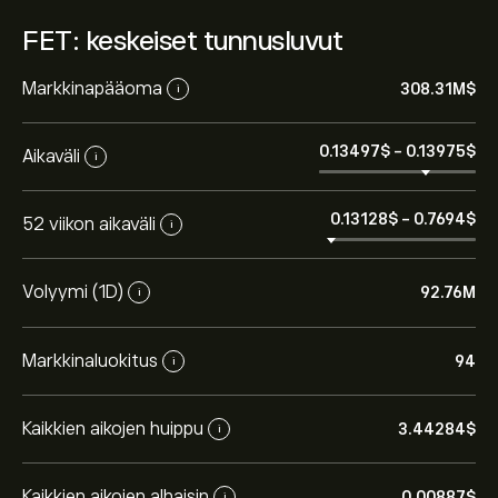
FET: keskeiset tunnusluvut
Markkinapääoma
308.31M‎$‎
i
0.13497‎$‎
-
0.13975‎$‎
Aikaväli
i
0.13128‎$‎
-
0.7694‎$‎
52 viikon aikaväli
i
Volyymi (1D)
92.76M
i
Markkinaluokitus
94
i
Kaikkien aikojen huippu
3.44284‎$‎
i
Kaikkien aikojen alhaisin
0.00887‎$‎
i