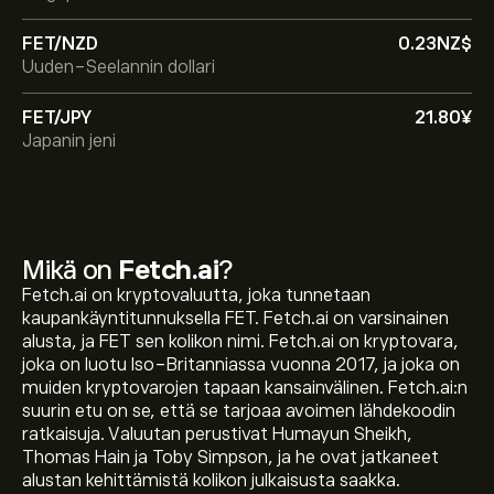
FET/NZD
0.23‎NZ$‎
Uuden-Seelannin dollari
FET/JPY
21.80‎¥‎
Japanin jeni
Mikä on
Fetch.ai
?
Fetch.ai on kryptovaluutta, joka tunnetaan
kaupankäyntitunnuksella FET. Fetch.ai on varsinainen
alusta, ja FET sen kolikon nimi. Fetch.ai on kryptovara,
joka on luotu Iso-Britanniassa vuonna 2017, ja joka on
muiden kryptovarojen tapaan kansainvälinen. Fetch.ai:n
suurin etu on se, että se tarjoaa avoimen lähdekoodin
ratkaisuja. Valuutan perustivat Humayun Sheikh,
Thomas Hain ja Toby Simpson, ja he ovat jatkaneet
alustan kehittämistä kolikon julkaisusta saakka.