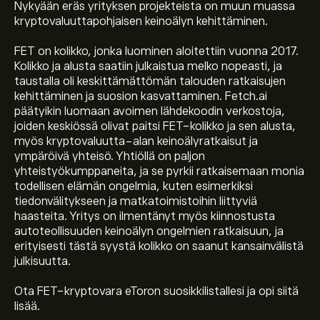
Nykyään eräs yrityksen projekteista on muun muassa
kryptovaluuttapohjaisen keinoälyn kehittäminen.
FET on kolikko, jonka luominen aloitettiin vuonna 2017.
Kolikko ja alusta saatiin julkaistua melko nopeasti, ja
taustalla oli keskittämättömän talouden ratkaisujen
kehittäminen ja suosion kasvattaminen. Fetch.ai
päätyikin luomaan avoimen lähdekoodin verkostoja,
joiden keskiössä olivat paitsi FET-kolikko ja sen alusta,
myös kryptovaluutta-alan keinoälyratkaisut ja
ympäröivä yhteisö. Yhtiöllä on paljon
Instrumentin FET tämänhetkinen hinta on 0.13822‎$‎
yhteistyökumppaneita, ja se pyrkii ratkaisemaan monia
todellisen elämän ongelmia, kuten esimerkiksi
tiedonvälitykseen ja matkatoimistoihin liittyviä
Instrumentin Fetch.ai markkina-arvo on 308.31M‎$‎
haasteita. Yritys on ilmentänyt myös kiinnostusta
autoteollisuuden keinoälyn ongelmien ratkaisuun, ja
erityisesti tästä syystä kolikko on saanut kansainvälistä
julkisuutta.
Instrumentin Fetch.ai kaikkien aikojen huippu on
3.44284‎$‎
Ota FET-kryptovara eToron suosikkilistallesi ja opi siitä
lisää.