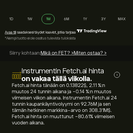
1D
1W
1M
6M
1Y
3Y
MAX
Avaa tili
saadaksesi täydet kaaviot, jotka tarjoaa
*Aiempi tuotto ei ole osoitus tulevista tuloksista
Siirry kohtaan:
Mikä on FET? >
Miten ostaa? >
Instrumentin Fetch.ai hinta
i
on vakaa tällä viikolla.
Fetch.ai hinta tänään on 0.13822‎$‎, ‎2.11‎ %:n
muutos 24 tunnin aikana ja ‎-0.14‎ %:n muutos
viimeisen viikon aikana. Instrumentin Fetch.ai 24
tunnin kaupankäyntivolyymi on 92.76M ja sen
tämän hetkinen markkina-arvo on 308.31M‎$‎.
Fetch.ai hinta on muuttunut ‎-80.61‎% viimeisen
vuoden aikana.