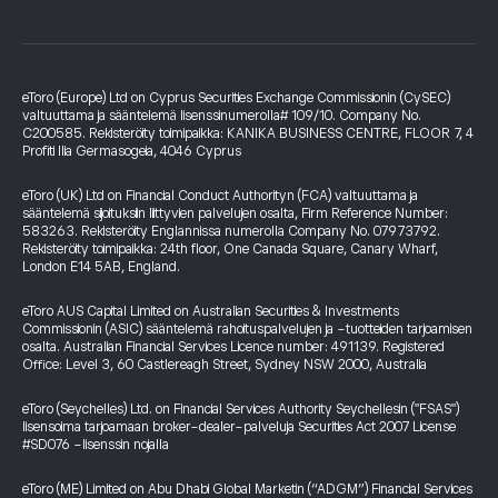
eToro (Europe) Ltd on Cyprus Securities Exchange Commissionin (CySEC)
valtuuttama ja sääntelemä lisenssinumerolla# 109/10. Company No.
C200585. Rekisteröity toimipaikka: KANIKA BUSINESS CENTRE, FLOOR 7, 4
Profiti Ilia Germasogeia, 4046 Cyprus
eToro (UK) Ltd on Financial Conduct Authorityn (FCA) valtuuttama ja
sääntelemä sijoituksiin liittyvien palvelujen osalta, Firm Reference Number:
583263. Rekisteröity Englannissa numerolla Company No. 07973792.
Rekisteröity toimipaikka: 24th floor, One Canada Square, Canary Wharf,
London E14 5AB, England.
eToro AUS Capital Limited on Australian Securities & Investments
Commissionin (ASIC) sääntelemä rahoituspalvelujen ja -tuotteiden tarjoamisen
osalta. Australian Financial Services Licence number: 491139. Registered
Office: Level 3, 60 Castlereagh Street, Sydney NSW 2000, Australia
eToro (Seychelles) Ltd. on Financial Services Authority Seychellesin ("FSAS")
lisensoima tarjoamaan broker-dealer-palveluja Securities Act 2007 License
#SD076 -lisenssin nojalla
eToro (ME) Limited on Abu Dhabi Global Marketin (“ADGM”) Financial Services