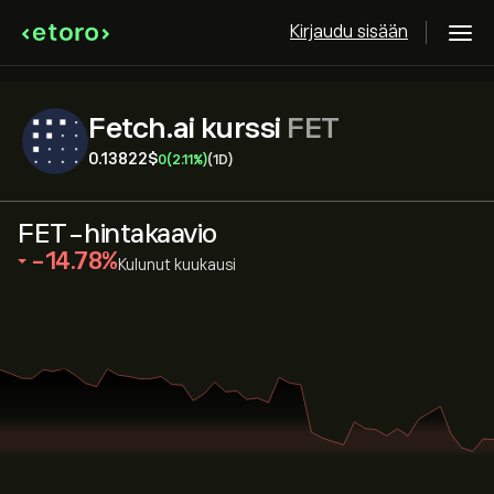
Kirjaudu sisään
Fetch.ai kurssi
FET
0.13822‎$‎
0
(2.11%)
(1D)
FET-hintakaavio
‎-14.78‎
Kulunut kuukausi