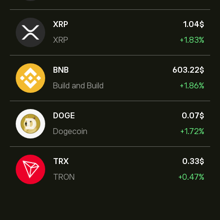
XRP
1.04‎$‎
XRP
+1.83%
BNB
603.22‎$‎
Build and Build
+1.86%
DOGE
0.07‎$‎
Dogecoin
+1.72%
TRX
0.33‎$‎
TRON
+0.47%