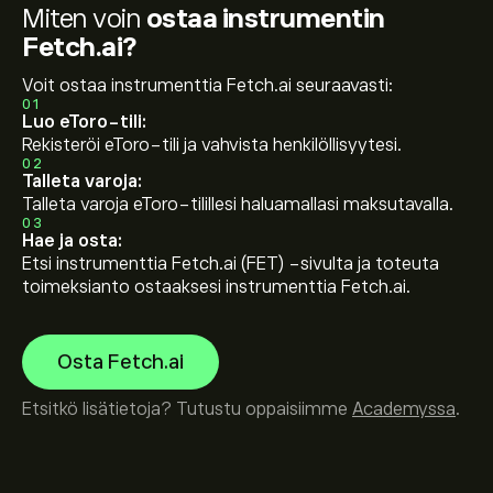
Miten voin
ostaa instrumentin
Fetch.ai?
Voit ostaa instrumenttia Fetch.ai seuraavasti:
01
Luo eToro-tili:
Rekisteröi eToro-tili ja vahvista henkilöllisyytesi.
02
Talleta varoja:
Talleta varoja eToro-tilillesi haluamallasi maksutavalla.
03
Hae ja osta:
Etsi instrumenttia Fetch.ai (FET) -sivulta ja toteuta
toimeksianto ostaaksesi instrumenttia Fetch.ai.
Osta Fetch.ai
Etsitkö lisätietoja? Tutustu oppaisiimme
Academyssa
.