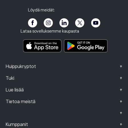
Tietosuojakäytäntö
Veroraportti
Kutsu ystävä
Toimistomme
Asiakkaan haavoittuvuus
Sääntely
Löydä meidät:
Akatemia eToro
Kumppanuusohjelma
Esteettömyys
Riskitiedote
eToro Club
Julkaisutiedot
Käyttöehdot
Sijoitusvakuutus
Lataa sovelluksemme kaupasta
Keskeistä tietoa sisältävät asiakirjat
Smart Portfolios
Valitustiedot (FCA-asiakkaat)
+
Huippukryptot
+
Tuki
+
Lue lisää
+
Tietoa meistä
+
+
Kumppanit