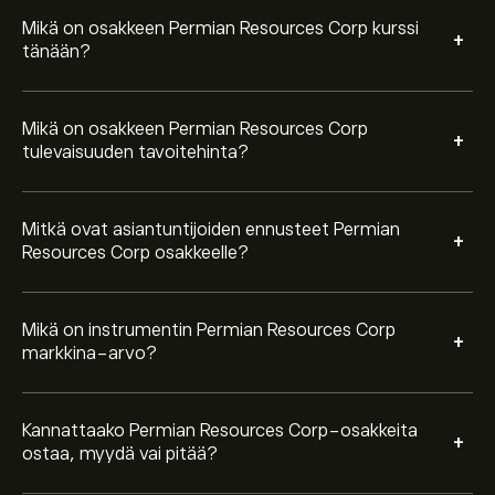
viimeisen kolmen kuukauden ajalta, yleinen konsensus
on Vahva Osta.
Mikä on osakkeen Permian Resources Corp kurssi
+
tänään?
Mikä on osakkeen Permian Resources Corp
+
tulevaisuuden tavoitehinta?
Mitkä ovat asiantuntijoiden ennusteet Permian
+
Resources Corp osakkeelle?
Mikä on instrumentin Permian Resources Corp
+
markkina-arvo?
Kannattaako Permian Resources Corp-osakkeita
+
ostaa, myydä vai pitää?