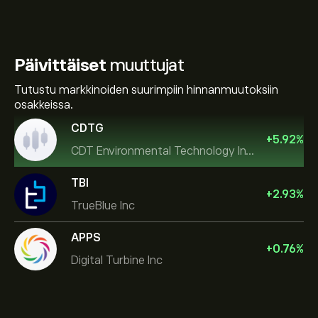
Päivittäiset
muuttujat
Tutustu markkinoiden suurimpiin hinnanmuutoksiin
osakkeissa.
CDTG
+
5.92
%
CDT Environmental Technology Investment Holdings L
TBI
+
2.93
%
TrueBlue Inc
APPS
+
0.76
%
Digital Turbine Inc