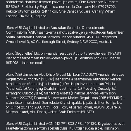
sääntelemä sijoituksiin liittyvien palvelujen osalta, Firm Reference Number:
583263. Rekisteröity Englannissa numerolla Company No. 07973792.
Rekisteröity toimipaikka: 24th floor, One Canada Square, Canary Wharf,
London E14 5AB, England.
eToro AUS Capital Limited on Australian Securities & Investments
Commissionin (ASIC) sääntelemä rahoituspalvelujen ja -tuotteiden tarjoamisen
osalta. Australian Financial Services Licence number: 491139. Registered
Office: Level 3, 60 Castlereagh Street, Sydney NSW 2000, Australia
eToro (Seychelles) Ltd. on Financial Services Authority Seychellesin ("FSAS")
lisensoima tarjoamaan broker-dealer-palveluja Securities Act 2007 License
#SD076 -lisenssin nojalla
eToro (ME) Limited on Abu Dhabi Global Marketin (“ADGM”) Financial Services
Regulatory Authorityn ("FSRA") lisensoima ja sääntelemä Authorised Person
harjoittamaan säänneltyjä toimintoja (a) Dealing in Investments as Principal
(Matched), (b) Arranging Deals in Investments, (c) Providing Custody, (d)
Arranging Custody ja (e) Managing Assets (Financial Services Permission
Number 220073) Financial Services and Market Regulations 2015 (“FSMR”) -
säännösten mukaisesti. Sen rekisteröity toimipaikka ja pääasiallinen toimipaikka
on Office 207 and 208, 15th Floor Floor, Al Sarab Tower, ADGM Square, Al
Maryah Island, Abu Dhabi, United Arab Emirates (“UAE”).
eToro AUS Capital Limited ACN 612 791 803 AFSL 491139. Kryptovarat ovat
sääntelemättömiä ja erittäin spekulatiivisia. Kuluttajansuojaa ei ole. Riskinä on,