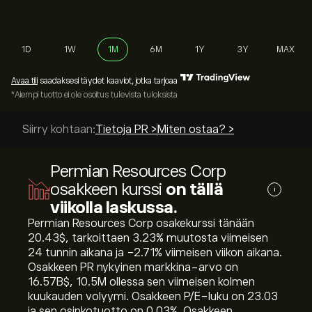
1D
1W
1M
6M
1Y
3Y
MAX
Avaa tili
saadaksesi täydet kaaviot, jotka tarjoaa
*Aiempi tuotto ei ole osoitus tulevista tuloksista
Siirry kohtaan:
Tietoja PR >
Miten ostaa? >
Permian Resources Corp
osakkeen kurssi
on tällä
i
viikolla laskussa.
Permian Resources Corp osakekurssi tänään
20.43‎$‎, tarkoittaen ‎3.23‎% muutosta viimeisen
24 tunnin aikana ja ‎-2.71‎% viimeisen viikon aikana.
Osakkeen PR nykyinen markkina-arvo on
16.57B‎$‎, 10.5M ollessa sen viimeisen kolmen
kuukauden volyymi. Osakkeen P/E-luku on 23.03
ja sen osinkotuotto on 0.03%. Osakkeen