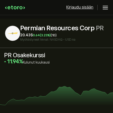
Kirjaudu sisään
Permian Resources Corp
PR
20.43‎$‎
0.64
(3.23%)
(1D)
Myöhästyneet hinnat:
NASDAQ
•
USD:na
PR Osakekurssi
‎11.94‎
Kulunut kuukausi