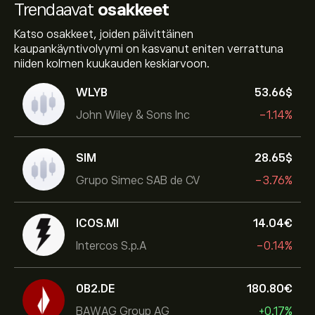
Trendaavat
osakkeet
Katso osakkeet, joiden päivittäinen
kaupankäyntivolyymi on kasvanut eniten verrattuna
niiden kolmen kuukauden keskiarvoon.
WLYB
53.66‎$‎
John Wiley & Sons Inc
-1.14%
SIM
28.65‎$‎
Grupo Simec SAB de CV
-3.76%
ICOS.MI
14.04‎€‎
Intercos S.p.A
-0.14%
0B2.DE
180.80‎€‎
BAWAG Group AG
+0.17%