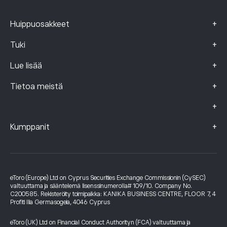
+
Huippuosakkeet
+
Tuki
+
Lue lisää
+
Tietoa meistä
+
+
Kumppanit
eToro (Europe) Ltd on Cyprus Securities Exchange Commissionin (CySEC)
valtuuttama ja sääntelemä lisenssinumerolla# 109/10. Company No.
C200585. Rekisteröity toimipaikka: KANIKA BUSINESS CENTRE, FLOOR 7, 4
Profiti Ilia Germasogeia, 4046 Cyprus
eToro (UK) Ltd on Financial Conduct Authorityn (FCA) valtuuttama ja