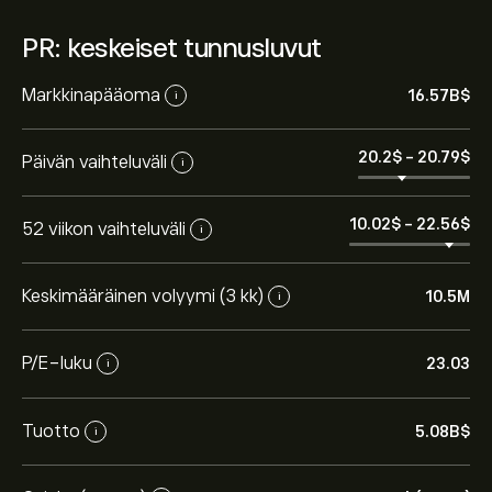
PR: keskeiset tunnusluvut
Markkinapääoma
16.57B‎$‎
i
20.2‎$‎
-
20.79‎$‎
Päivän vaihteluväli
i
10.02‎$‎
-
22.56‎$‎
52 viikon vaihteluväli
i
Keskimääräinen volyymi (3 kk)
10.5M
i
P/E-luku
23.03
i
Tuotto
5.08B‎$‎
i