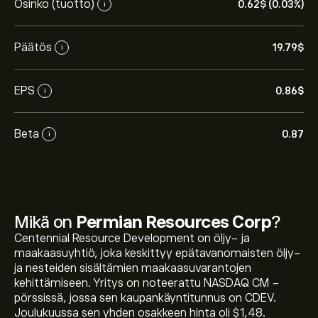
Osinko (tuotto)
0.62‎$‎ (0.03%)
i
Päätös
19.79‎$‎
i
EPS
0.86‎$‎
i
Beta
0.87
i
Mikä on
Permian Resources Corp
?
Centennial Resource Development on öljy- ja
maakaasuyhtiö, joka keskittyy epätavanomaisten öljy-
ja nesteiden sisältämien maakaasuvarantojen
kehittämiseen. Yritys on noteerattu NASDAQ CM -
pörssissä, jossa sen kaupankäyntitunnus on CDEV.
Joulukuussa sen yhden osakkeen hinta oli $1,48.