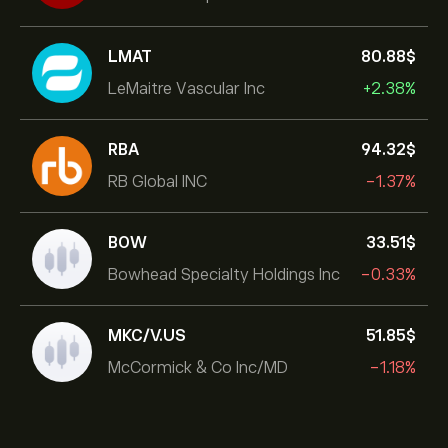
LMAT
80.88‎$‎
LeMaitre Vascular Inc
+2.38%
RBA
94.32‎$‎
RB Global INC
-1.37%
BOW
33.51‎$‎
Bowhead Specialty Holdings Inc
-0.33%
MKC/V.US
51.85‎$‎
McCormick & Co Inc/MD
-1.18%