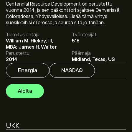
Centennial Resource Development on perustettu
vuonna 2014, ja sen pääkonttori sijaitsee Denverissä,
Coloradossa, Yhdysvalloissa. Lisää tämä yritys
Osakkeen PR hinta tänään on 20.43‎$‎.
suosikkeihisi eTorossa ja seuraa sitä jo tänään.
Toimitusjohtaja
Työntekijät
William M. Hickey, III,
515
Keskihinta osakkeelle Permian Resources Corp on
MBA; James H. Walter
20.43‎$‎.
Luo tili
eToroon saadaksesi asiantuntijoiden
Perustettu
Päämaja
ennusteet ja hintatavoitteet.
2014
Midland, Texas, US
Energia
NASDAQ
Asiantuntijoiden ennusteet Permian Resources Corp
osakkeelle perustuen markkinatrendeihin,
talousraportteihin ja odotettuun kasvuun. Katso
Aloita
viimeisimmät ennusteet tulevaisuuden
hintamuutoksille.
Instrumentin Permian Resources Corp markkina-arvo
on 16.57B‎$‎
UKK
Perustuen 13 analyytikon suosituksiin koskien PR