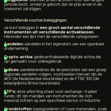
Longpositie:
wanneer je een activum voor een langere
periode bezit, omdat je gelooft dat de prijs ervan in de
toekomst zal stijgen.
Verschillende soorten beleggingen
Je kunt beleggen in
een groot aantal verschillende
instrumenten uit verschillende activaklassen
.
Hieronder een lijst met de verschillende categorieën:
Aandelen:
aandelen in het eigendom van een openbare
onderneming
Crypto-activa:
gedecentraliseerde digitale activa die
zijn gemaakt voor onlinegebruik
Indices:
aandelenindices die de prestaties van een groep
regionale aandelen volgen; voorbeelden hiervan zijn de
AEX (de Nederlandse beursindex) en de FTSE 100 (de
belangrijkste Britse beursindex)
ETF’s:
deze afkorting staat voor
exchange-traded
funds
; dit zijn mandjes van instrumenten die zich
meestal richten op een specifieke sector of industrie
Grondstoffen:
basisgoederen of ruwe materialen, zoals