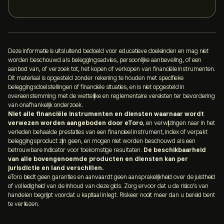
Deze informatie is uitsluitend bedoeld voor educatieve doeleinden en mag niet
worden beschouwd als beleggingsadvies, persoonlijke aanbeveling, of een
aanbod van, of verzoek tot, het kopen of verkopen van financiële instrumenten.
Dit materiaal is opgesteld zonder rekening te houden met specifieke
beleggingsdoelstellingen of financiële situaties, en is niet opgesteld in
overeenstemming met de wettelijke en reglementaire vereisten ter bevordering
van onafhankelijk onderzoek.
Niet alle financiële instrumenten en diensten waarnaar wordt
verwezen worden aangeboden door eToro
, en verwijzingen naar in het
verleden behaalde prestaties van een financieel instrument, index of verpakt
beleggingsproduct zijn geen, en mogen niet worden beschouwd als een
betrouwbare indicator voor toekomstige resultaten.
De beschikbaarheid
van alle bovengenoemde producten en diensten kan per
jurisdictie en land verschillen.
eToro biedt geen garanties en aanvaardt geen aansprakelijkheid over de juistheid
of volledigheid van de inhoud van deze gids. Zorg ervoor dat u de risico’s van
handelen begrijpt voordat u kapitaal inlegt. Riskeer nooit meer dan u bereid bent
te verliezen.