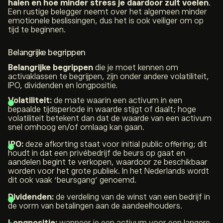
halen en hoe minder stress je daardoor zult voelen
.
Een rustige belegger neemt over het algemeen minder
emotionele beslissingen, dus het is ook veiliger om op
tijd te beginnen.
Belangrijke begrippen
Belangrijke begrippen
die je moet kennen om
activaklassen te begrijpen, zijn onder andere volatiliteit,
IPO, dividenden en longpositie.
Volatiliteit:
de mate waarin een activum in een
bepaalde tijdsperiode in waarde stijgt of daalt; hoge
volatiliteit betekent dan dat de waarde van een activum
snel omhoog en/of omlaag kan gaan.
IPO:
deze afkorting staat voor
initial public offering
; dit
houdt in dat een privébedrijf de beurs op gaat en
aandelen begint te verkopen, waardoor ze beschikbaar
worden voor het grote publiek. In het Nederlands wordt
dit ook vaak ‘beursgang’ genoemd.
Dividenden:
de verdeling van de winst van een bedrijf in
de vorm van betalingen aan de aandeelhouders.