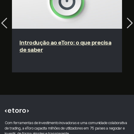
Previous
Ne
Introdução ao eToro: o que precisa
de saber
Com ferramentas de investimento inovadoras e uma comunidade colaborativa
de trading, a eToro capacita milhões de utilizadores em 75 países a negociar e
investir, de forma simples e transparente.