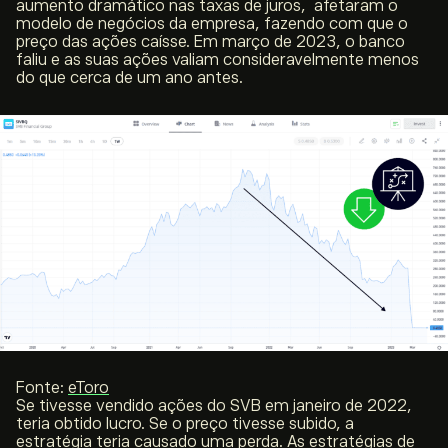
aumento dramático nas taxas de juros, afetaram o
modelo de negócios da empresa, fazendo com que o
preço das ações caísse. Em março de 2023, o banco
faliu e as suas ações valiam consideravelmente menos
do que cerca de um ano antes.
Fonte:
eToro
Se tivesse vendido ações do SVB em janeiro de 2022,
teria obtido lucro. Se o preço tivesse subido, a
estratégia teria causado uma perda. As estratégias de