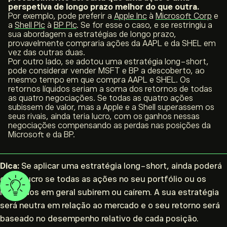
perspetiva de longo prazo melhor do que outra.
Por exemplo, pode preferir a
Apple Inc
à
Microsoft Corp
e
a
Shell Plc
à
BP Plc
. Se for esse o caso, e se restringiu a
sua abordagem a estratégias de longo prazo,
provavelmente compraria ações da AAPL e da SHEL em
vez das outras duas.
Por outro lado, se adotou uma estratégia long-short,
pode considerar vender MSFT e BP a descoberto, ao
mesmo tempo em que compra AAPL e SHEL. Os
retornos líquidos seriam a soma dos retornos de todas
as quatro negociações. Se todas as quatro ações
subissem de valor, mas a Apple e a Shell superassem os
seus rivais, ainda teria lucro, com os ganhos nessas
negociações compensando as perdas nas posições da
Microsoft e da BP.
Dica:
Se aplicar uma estratégia
long-short
, ainda poderá
obter lucro se todas as ações no seu portfólio ou os
mercados em geral subirem ou caírem. A sua estratégia
será neutra em relação ao mercado e o seu retorno será
baseado no desempenho relativo de cada posição.