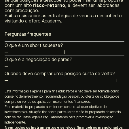
se que posições a descoberto podem ser uma proposta
com um alto
risco-retorno
, e devem ser abordadas
com precaução.
Saiba mais sobre as estratégias de venda a descoberto
visitando a
eToro Academy
.
Perguntas frequentes
O que é um
short squeeze
?
Um
short squeeze
envolve um mercado com uma alta
O que é a negociação de pares?
percentagem de participação a descoberto, fazendo
A negociação de pares é outro nome para uma
com que sofra um aumento de preço. Para fechar uma
Quando devo comprar uma posição curta de volta?
estratégia
long-short
e envolve combinar uma posição
posição vendida, os
traders
devem concluir uma
Não existem regras ou regulamentos padrão que
longa com uma posição curta. Os dois ativos
negociação de “compra”, o que pode fazer com que o
determinem por quanto tempo pode manter uma
Esta informação é apenas para fins educativos e não deve ser tomada como
geralmente têm uma alta correlação e o lucro líquido da
preço suba ainda mais e os vendedores a descoberto
conselho de investimento, recomendação pessoal, ou oferta ou solicitação de
posição curta. Certos corretores podem ter um período
negociação é baseado no desempenho das duas
entrem em pânico e saiam das suas posições. Isto faz
compra ou venda de quaisquer instrumentos financeiros.
máximo de tempo em que uma posição curta pode ser
posições, em vez de em movimentos mais amplos do
Este material foi preparado sem ter em conta quaisquer objetivos de
com que um ciclo se forme, com o preço a continuar a
investimento ou situação financeira particulares e não foi preparado de acordo
aberta. Às vezes, podem ser implementadas restrições
mercado.
aumentar, às vezes drasticamente.
com os requisitos legais e regulamentares para promover a investigação
ad hoc nas vendas a descoberto, durante períodos de
independente.
Nem todos os instrumentos e serviços financeiros mencionados