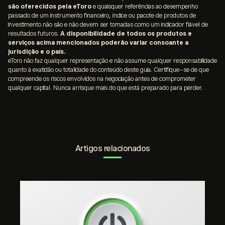
dificuldades nos mercados, num esforço para restaurar
são oferecidos pela eToro
e quaisquer referências ao desempenho
a estabilidade do sistema
passado de um instrumento financeiro, índice ou pacote de produtos de
investimento não são e não devem ser tomadas como um indicador fiável de
resultados futuros.
A disponibilidade de todos os produtos e
serviços acima mencionados poderão variar consoante a
jurisdição e o país.
eToro não faz qualquer representação e não assume qualquer responsabilidade
quanto à exatidão ou totalidade do conteúdo deste guia. Certifique-se de que
compreende os riscos envolvidos na negociação antes de comprometer
qualquer capital. Nunca arrisque mais do que está preparado para perder.
Artigos relacionados