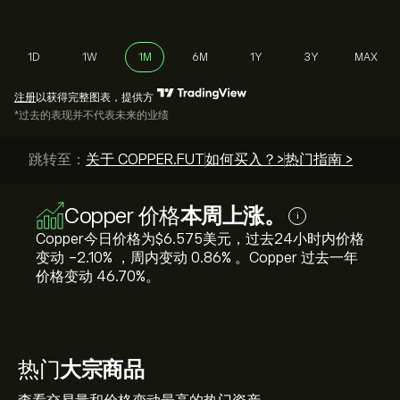
1D
1W
1M
6M
1Y
3Y
MAX
注册
以获得完整图表，提供方
*过去的表现并不代表未来的业绩
跳转至：
关于 COPPER.FUT
如何买入？>
热门指南 >
Copper 价格
本周上涨。
i
Copper今日价格为‎$‎6.575美元，过去24小时内价格
变动 ‎-2.10‎% ，周内变动 ‎0.86‎% 。Copper 过去一年
价格变动 ‎46.70‎%。
热门
大宗商品