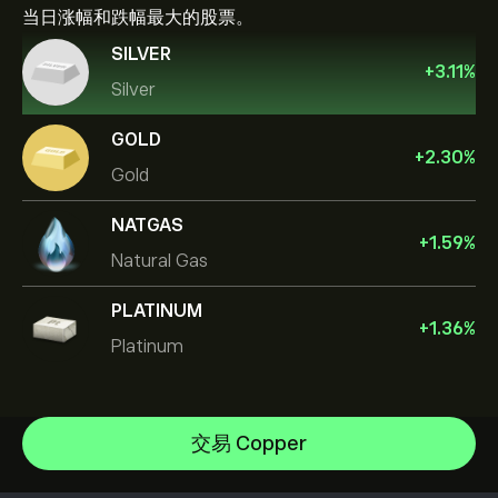
当日涨幅和跌幅最大的股票。
SILVER
+
3.11
%
Silver
GOLD
+
2.30
%
Gold
NATGAS
+
1.59
%
Natural Gas
PLATINUM
+
1.36
%
Platinum
Oil
Gold
帮助中心
Silver
如何入金
交易 Copper
CopyTrading 简介
Copper
如何出金
负责任交易
Natural Gas
选择 eToro 的理由
开设账户