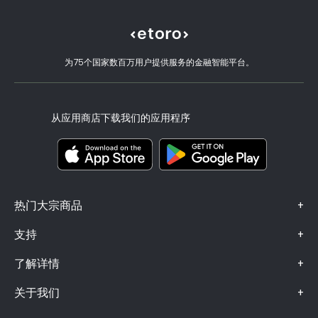
什么是杠杆和保证金
Platinum
eToro 评价
如何验证账户
Cookie 政策
买卖说明
职业机会
客户服务
隐私政策
税务报告
邀请好友
我们的办事处
客户端漏洞
为75个国家数百万用户提供服务的金融智能平台。
监管
eToro Academy
联盟计划
可访问性
风险披露
eToro Club
出版商名称
条款和条件
投资保险
从应用商店下载我们的应用程序
关键信息文档
Smart Portfolios
投诉信息（FCA 客户）
+
热门大宗商品
+
支持
+
了解详情
+
关于我们