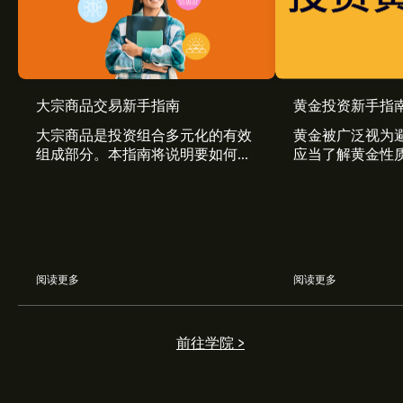
COPPER.FUT 当前价格为 ‎$‎6.575 美元
大宗商品交易新手指南
黄金投资新手指
大宗商品是投资组合多元化的有效
黄金被广泛视为
组成部分。本指南将说明要如何开
应当了解黄金性
Copper 历史最高价为 ‎$‎6.858 美元
始交易大宗商品。
自己的投资组合
选择 eToro 图表上的“1 天”或“1 周”时间范围，并将其缩
小，就可以查看 Copper 的历史价格走势。Copper 在过去
一年的价格区间为 ‎$‎2.09。
阅读更多
阅读更多
如欲购买 COPPER.FUT，请访问 eToro 网站的“Copper
(COPPER.FUT)”页面。创建账户并入金后，点击“交易”按
钮并决定购买多少 Copper。您也可以设定指令，在未来
前往学院 >
以特定价格购买 COPPER.FUT。