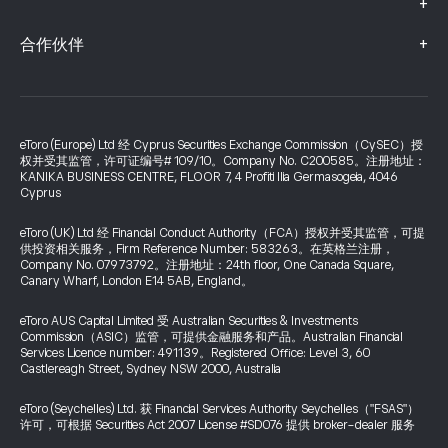
+
+
合作伙伴
eToro (Europe) Ltd 经 Cyprus Securities Exchange Commission（CySEC）授
权并受其监管，许可证编号# 109/10。Company No. C200585。注册地址：
KANIKA BUSINESS CENTRE, FLOOR 7, 4 Profiti Ilia Germasogeia, 4046
Cyprus
eToro (UK) Ltd 经 Financial Conduct Authority（FCA）授权并受其监管，可提
供投资相关服务，Firm Reference Number: 583263。在英格兰注册，
Company No. 07973792。注册地址：24th floor, One Canada Square,
Canary Wharf, London E14 5AB, England。
eToro AUS Capital Limited 受 Australian Securities & Investments
Commission（ASIC）监管，可提供金融服务和产品。Australian Financial
Services Licence number: 491139。Registered Office: Level 3, 60
Castlereagh Street, Sydney NSW 2000, Australia
eToro (Seychelles) Ltd. 获 Financial Services Authority Seychelles（"FSAS"）
许可，可根据 Securities Act 2007 License #SD076 提供 broker-dealer 服务