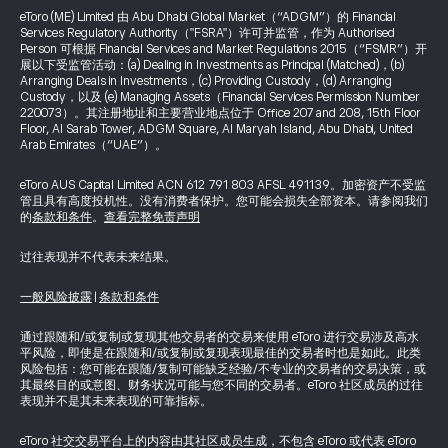
eToro (ME) Limited 由 Abu Dhabi Global Market（“ADGM”）的 Financial
Services Regulatory Authority（"FSRA"）许可并监管，作为 Authorised
Person 可根据 Financial Services and Market Regulations 2015（“FSMR”）开
展以下受监管活动：(a) Dealing in Investments as Principal (Matched)，(b)
Arranging Deals in Investments，(c) Providing Custody，(d) Arranging
Custody，以及 (e) Managing Assets（Financial Services Permission Number
220073）。其注册地址和主要营业地点位于 Office 207 and 208, 15th Floor
Floor, Al Sarab Tower, ADGM Square, Al Maryah Island, Abu Dhabi, United
Arab Emirates（“UAE”）。
eToro AUS Capital Limited ACN 612 791 803 AFSL 491139。加密资产不受监
管且具有高度投机性。没有消费者保护。您可能会损失全部资本。请参阅我们
的
条款和条件
。
查看完整免责声明
过往表现并不代表未来结果。
一般风险披露
|
条款和条件
通过跟随和/或复制或复现其他交易者的交易来使用 eToro 进行交易涉及高水
平风险，即使是在跟随和/或复制或复现表现最佳的交易者时也是如此。此类
风险包括：您可能在跟随/复制可能缺乏经验/不专业的交易者的交易决策，或
其最终目的或意图、财务状况可能与您不同的交易者。eToro 社区成员的过往
表现并不是其未来表现的可靠指标。
eToro 社交交易平台上的内容由其社区成员生成，不包含 eToro 或代表 eToro