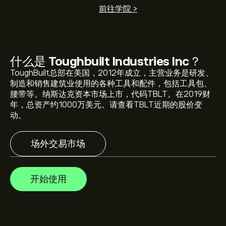
前往学院 >
TBLT 现价为‎$‎0.0110。
什么是
Toughbuilt Industries Inc
？
ToughBuilt总部在美国，2012年成立，主营业务是研发、
Toughbuilt Industries Inc 的平均价格目标为‎$‎0.0110。
注
制造和销售建筑业使用的各种工具和配件，包括工具包、
册
eToro 以取得详细的分析师预测及价格目标。
腰带等。纳斯达克资本市场上市，代码TBLT。在2019财
年，总资产约1000万美元。请查看TBLT近期的股价变
动。
分析师根据市场趋势、财务报告和预期增长对Toughbuilt
Industries Inc的预测。查看最新预测，了解未来价格走
势。
场外交易市场
Toughbuilt Industries Inc 市值为 (数据暂时不可用) 美元
开始使用