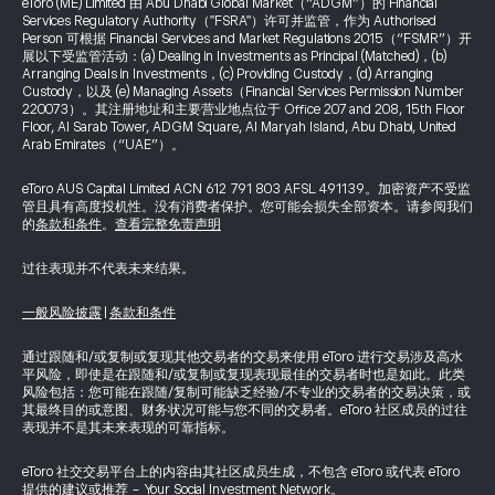
eToro (ME) Limited 由 Abu Dhabi Global Market（“ADGM”）的 Financial
Services Regulatory Authority（"FSRA"）许可并监管，作为 Authorised
Person 可根据 Financial Services and Market Regulations 2015（“FSMR”）开
展以下受监管活动：(a) Dealing in Investments as Principal (Matched)，(b)
Arranging Deals in Investments，(c) Providing Custody，(d) Arranging
Custody，以及 (e) Managing Assets（Financial Services Permission Number
220073）。其注册地址和主要营业地点位于 Office 207 and 208, 15th Floor
Floor, Al Sarab Tower, ADGM Square, Al Maryah Island, Abu Dhabi, United
Arab Emirates（“UAE”）。
eToro AUS Capital Limited ACN 612 791 803 AFSL 491139。加密资产不受监
管且具有高度投机性。没有消费者保护。您可能会损失全部资本。请参阅我们
的
条款和条件
。
查看完整免责声明
过往表现并不代表未来结果。
一般风险披露
|
条款和条件
通过跟随和/或复制或复现其他交易者的交易来使用 eToro 进行交易涉及高水
平风险，即使是在跟随和/或复制或复现表现最佳的交易者时也是如此。此类
风险包括：您可能在跟随/复制可能缺乏经验/不专业的交易者的交易决策，或
其最终目的或意图、财务状况可能与您不同的交易者。eToro 社区成员的过往
表现并不是其未来表现的可靠指标。
eToro 社交交易平台上的内容由其社区成员生成，不包含 eToro 或代表 eToro
提供的建议或推荐 - Your Social Investment Network。