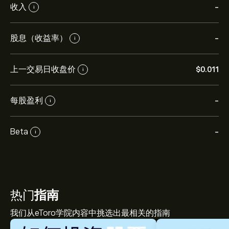
收入
-
i
股息（收益率）
-
i
上一交易日收盘价
‎$‎0.011
i
每股盈利
-
i
Beta
-
i
热门
指南
我们从eToro学院内容中挑选出最相关的指南