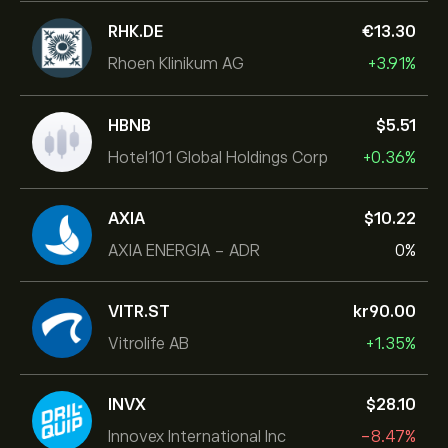
RHK.DE
‎€‎13.30
Rhoen Klinikum AG
+3.91%
HBNB
‎$‎5.51
Hotel101 Global Holdings Corp
+0.36%
AXIA
‎$‎10.22
AXIA ENERGIA - ADR
0%
VITR.ST
‎kr‎90.00
Vitrolife AB
+1.35%
INVX
‎$‎28.10
Innovex International Inc
-8.47%