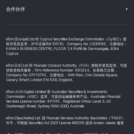
+
合作伙伴
eToro (Europe) Ltd 经 Cyprus Securities Exchange Commission（CySEC）授
权并受其监管，许可证编号# 109/10。Company No. C200585。注册地址：
KANIKA BUSINESS CENTRE, FLOOR 7, 4 Profiti Ilia Germasogeia, 4046
Cyprus
eToro (UK) Ltd 经 Financial Conduct Authority（FCA）授权并受其监管，可提
供投资相关服务，Firm Reference Number: 583263。在英格兰注册，
Company No. 07973792。注册地址：24th floor, One Canada Square,
Canary Wharf, London E14 5AB, England。
eToro AUS Capital Limited 受 Australian Securities & Investments
Commission（ASIC）监管，可提供金融服务和产品。Australian Financial
Services Licence number: 491139。Registered Office: Level 3, 60
Castlereagh Street, Sydney NSW 2000, Australia
eToro (Seychelles) Ltd. 获 Financial Services Authority Seychelles（"FSAS"）
许可，可根据 Securities Act 2007 License #SD076 提供 broker-dealer 服务