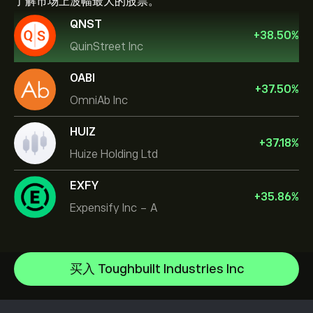
了解市场上波幅最大的股票。
QNST
+
38.50
%
QuinStreet Inc
OABI
+
37.50
%
OmniAb Inc
HUIZ
+
37.18
%
Huize Holding Ltd
EXFY
+
35.86
%
Expensify Inc - A
NVIDIA Corporation
Amazon.com Inc
帮助中心
Microsoft
如何入金
买入 Toughbuilt Industries Inc
CopyTrading 简介
Apple
如何出金
负责任交易
Meta Platforms Inc
选择 eToro 的理由
开设账户
什么是杠杆和保证金