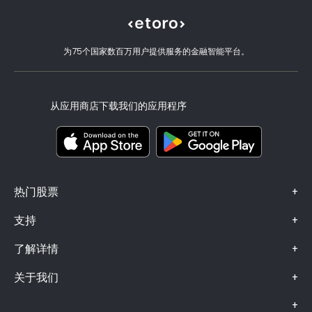
Alphabet
eToro 评价
如何验证账户
Cookie 政策
买卖说明
职业机会
客户服务
隐私政策
税务报告
邀请好友
我们的办事处
客户端漏洞
为75个国家数百万用户提供服务的金融智能平台。
监管
eToro Academy
联盟计划
可访问性
风险披露
eToro Club
出版商名称
条款和条件
投资保险
从应用商店下载我们的应用程序
关键信息文档
Smart Portfolios
投诉信息（FCA 客户）
+
热门股票
+
支持
+
了解详情
+
关于我们
+