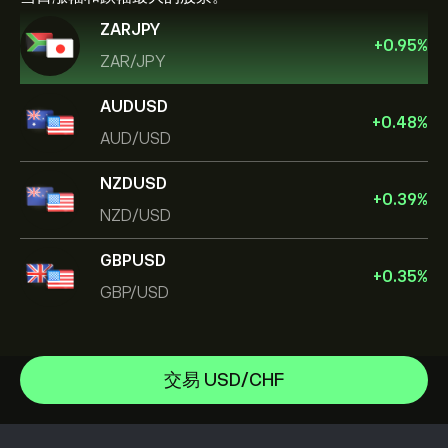
ZARJPY
+
0.95
%
ZAR/JPY
AUDUSD
+
0.48
%
AUD/USD
NZDUSD
+
0.39
%
NZD/USD
GBPUSD
+
0.35
%
GBP/USD
EUR/USD
GBP/USD
帮助中心
NZD/USD
如何入金
交易 USD/CHF
CopyTrading 简介
USD/CAD
如何出金
负责任交易
USD/JPY
选择 eToro 的理由
开设账户
什么是杠杆和保证金
USD/CHF