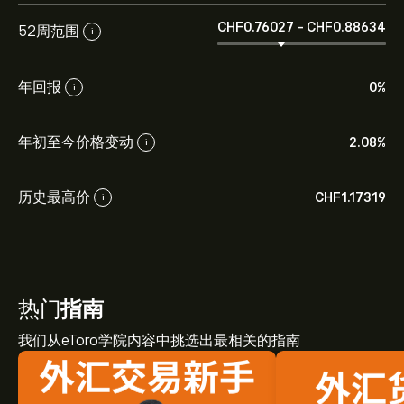
‎CHF‎0.76027
-
‎CHF‎0.88634
52周范围
i
年回报
0%
i
年初至今价格变动
2.08%
i
历史最高价
‎CHF‎1.17319
i
热门
指南
我们从eToro学院内容中挑选出最相关的指南