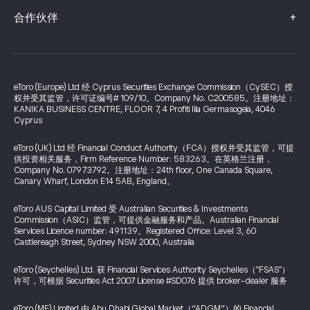
+
合作伙伴
eToro (Europe) Ltd 经 Cyprus Securities Exchange Commission（CySEC）授
权并受其监管，许可证编号# 109/10。Company No. C200585。注册地址：
KANIKA BUSINESS CENTRE, FLOOR 7, 4 Profiti Ilia Germasogeia, 4046
Cyprus
eToro (UK) Ltd 经 Financial Conduct Authority（FCA）授权并受其监管，可提
供投资相关服务，Firm Reference Number: 583263。在英格兰注册，
Company No. 07973792。注册地址：24th floor, One Canada Square,
Canary Wharf, London E14 5AB, England。
eToro AUS Capital Limited 受 Australian Securities & Investments
Commission（ASIC）监管，可提供金融服务和产品。Australian Financial
Services Licence number: 491139。Registered Office: Level 3, 60
Castlereagh Street, Sydney NSW 2000, Australia
eToro (Seychelles) Ltd. 获 Financial Services Authority Seychelles（"FSAS"）
许可，可根据 Securities Act 2007 License #SD076 提供 broker-dealer 服务
eToro (ME) Limited 由 Abu Dhabi Global Market（“ADGM”）的 Financial