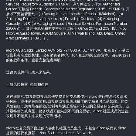
Services Regulatory Authority（"FSRA"）许可并监管，作为 Authorised
Person 可根据 Financial Services and Market Regulations 2015（“FSMR”）开
展以下受监管活动：(a) Dealing in Investments as Principal (Matched)，(b)
Arranging Deals in Investments，(c) Providing Custody，(d) Arranging
Custody，以及 (e) Managing Assets（Financial Services Permission Number
220073）。其注册地址和主要营业地点位于 Office 207 and 208, 15th Floor
Floor, Al Sarab Tower, ADGM Square, Al Maryah Island, Abu Dhabi, United
Arab Emirates（“UAE”）。
eToro AUS Capital Limited ACN 612 791 803 AFSL 491139。加密资产不受监
管且具有高度投机性。没有消费者保护。您可能会损失全部资本。请参阅我们
的
条款和条件
。
查看完整免责声明
过往表现并不代表未来结果。
一般风险披露
|
条款和条件
通过跟随和/或复制或复现其他交易者的交易来使用 eToro 进行交易涉及高水
平风险，即使是在跟随和/或复制或复现表现最佳的交易者时也是如此。此类
风险包括：您可能在跟随/复制可能缺乏经验/不专业的交易者的交易决策，或
其最终目的或意图、财务状况可能与您不同的交易者。eToro 社区成员的过往
表现并不是其未来表现的可靠指标。
eToro 社交交易平台上的内容由其社区成员生成，不包含 eToro 或代表 eToro
提供的建议或推荐 - Your Social Investment Network。