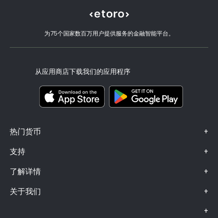
eToro 评价
如何验证账户
Cookie 政策
买卖说明
职业机会
客户服务
隐私政策
税务报告
邀请好友
我们的办事处
客户端漏洞
为75个国家数百万用户提供服务的金融智能平台。
监管
eToro Academy
联盟计划
可访问性
风险披露
eToro Club
出版商名称
条款和条件
投资保险
从应用商店下载我们的应用程序
关键信息文档
Smart Portfolios
投诉信息（FCA 客户）
+
热门货币
+
支持
+
了解详情
+
关于我们
+