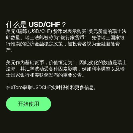
什么是
USD/CHF
？
USDCHF 当前价格为 ‎CHF‎0.80807 美元
美元/瑞郎 (USD/CHF) 货币对表示购买1美元所需的瑞士法
郎数量。瑞士法郎被称为“银行家货币”，凭借瑞士国家银
行推崇的经济金融稳定政策，被投资者视为金融避险资
USD/CHF 历史最高价为 ‎CHF‎1.17319 美元
产。
美元作为基础货币，价值恒定为1，因此变化的数值是瑞士
选择 eToro 图表上的“1 天”或“1 周”时间范围，并将其缩
法郎。其汇率波动受各种因素影响，例如利率调整以及瑞
小，就可以查看 USD/CHF 的历史价格走势。USD/CHF 在
士国家银行和美联储发布的重要公告。
过去一年的价格区间为 ‎CHF‎0。
在eToro获取USDCHF实时报价和更多信息。
如欲购买 USDCHF，请访问 eToro 网站的“USD/CHF
(USDCHF)”页面。创建账户并入金后，点击“交易”按钮并
决定购买多少 USD/CHF。您也可以设定指令，在未来以
开始使用
特定价格购买 USDCHF。