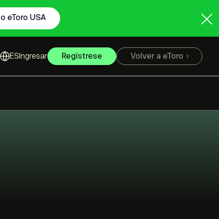
to eToro USA
Ingresar
Regístrese
Volver a eToro