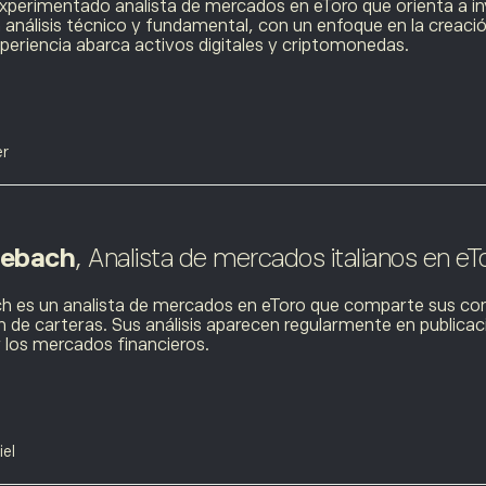
experimentado analista de mercados en eToro que orienta a in
n análisis técnico y fundamental, con un enfoque en la creación
xperiencia abarca activos digitales y criptomonedas.
er
Debach
, Analista de mercados italianos en eT
h es un analista de mercados en eToro que comparte sus con
ón de carteras. Sus análisis aparecen regularmente en publica
 los mercados financieros.
iel