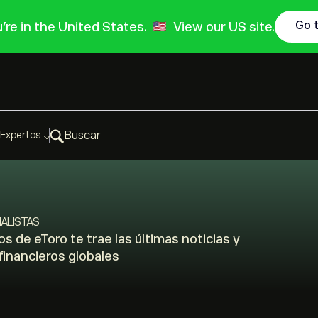
Go 
ou're in the United States.
View our US site.
Expertos
Buscar
NALISTAS
s de eToro te trae las últimas noticias y
inancieros globales