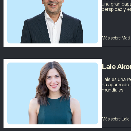
una gran capac
perspicaz y e
Más sobre Mati
Lale Ako
Lale es una r
ha aparecido 
mundiales.
Más sobre Lale