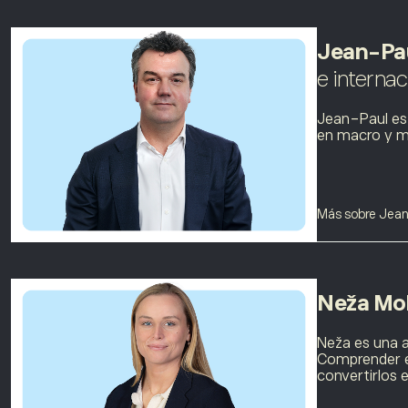
Jean-Pa
e internac
Jean-Paul es 
en macro y mi
Más sobre Jea
Neža Mo
Neža es una a
Comprender e 
convertirlos e