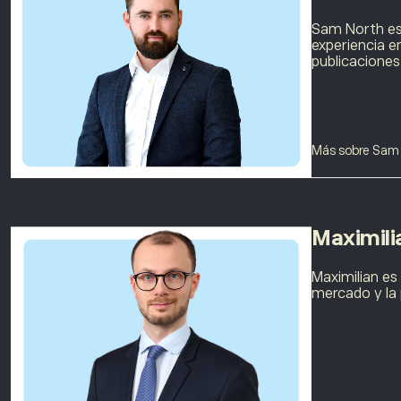
Sam North es
experiencia e
publicaciones
Más sobre Sam
Maximili
Maximilian es
mercado y la 