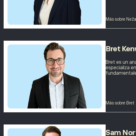
Más sobre Než
Bret Ken
Bret es un an
especializa e
fundamentale
Más sobre Bret
Sam Nor