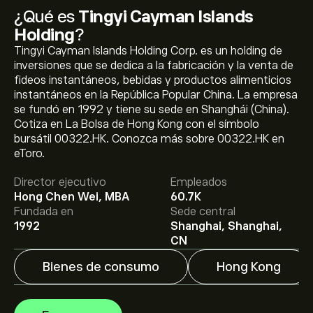
¿Qué es
Tingyi Cayman Islands
Holding
?
Tingyi Cayman Islands Holding Corp. es un holding de
inversiones que se dedica a la fabricación y la venta de
fideos instantáneos, bebidas y productos alimenticios
instantáneos en la República Popular China. La empresa
se fundó en 1992 y tiene su sede en Shanghái (China).
Cotiza en La Bolsa de Hong Kong con el símbolo
bursátil 00322.HK. Conozca más sobre 00322.HK en
El precio actual de las acciones de 00322.HK es de
eToro.
11.33‎$‎.
Director ejecutivo
Empleados
Hong Chen Wei, MBA
60.7K
El precio medio objetivo para las acciones de Tingyi
Fundada en
Sede central
Cayman Islands Holding es de 11.33‎$‎.
Regístrate
en
1992
Shanghai, Shanghai,
eToro para conocer los precios objetivo y las
CN
previsiones de los analistas.
Bienes de consumo
Hong Kong
Las previsiones de los analistas para las acciones de
Tingyi Cayman Islands Holding se basan en las
tendencias del mercado, los estados financieros y el