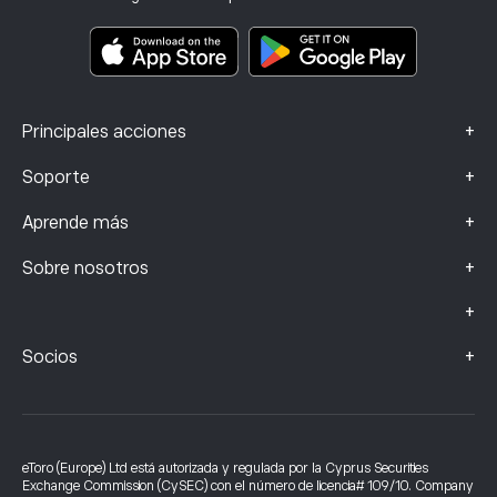
Documentos de información clave
Smart Portfolios
Datos de reclamaciones (clientes de la FCA)
+
Principales acciones
+
Soporte
+
Aprende más
+
Sobre nosotros
+
+
Socios
eToro (Europe) Ltd está autorizada y regulada por la Cyprus Securities
Exchange Commission (CySEC) con el número de licencia# 109/10. Company