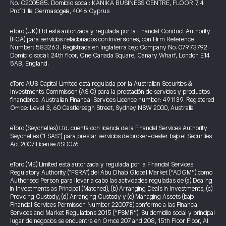
No. C200585. Domicilio social: KANIKA BUSINESS CENTRE, FLOOR 7, 4
Profiti Ilia Germasogeia, 4046 Cyprus
eToro (UK) Ltd está autorizada y regulada por la Financial Conduct Authority
(FCA) para servicios relacionados con inversiones, con Firm Reference
Number: 583263. Registrada en Inglaterra bajo Company No. 07973792.
Domicilio social: 24th floor, One Canada Square, Canary Wharf, London E14
5AB, England.
eToro AUS Capital Limited está regulada por la Australian Securities &
Investments Commission (ASIC) para la prestación de servicios y productos
financieros. Australian Financial Services Licence number: 491139. Registered
Office: Level 3, 60 Castlereagh Street, Sydney NSW 2000, Australia
eToro (Seychelles) Ltd. cuenta con licencia de la Financial Services Authority
Seychelles ("FSAS") para prestar servicios de broker-dealer bajo el Securities
Act 2007 License #SD076
eToro (ME) Limited está autorizada y regulada por la Financial Services
Regulatory Authority ("FSRA") del Abu Dhabi Global Market (“ADGM”) como
Authorised Person para llevar a cabo las actividades reguladas de (a) Dealing
in Investments as Principal (Matched), (b) Arranging Deals in Investments, (c)
Providing Custody, (d) Arranging Custody y (e) Managing Assets (bajo
Financial Services Permission Number 220073) conforme a las Financial
Services and Market Regulations 2015 (“FSMR”). Su domicilio social y principal
lugar de negocios se encuentra en Office 207 and 208, 15th Floor Floor, Al