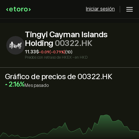
Iniciar sesión
Tingyi Cayman Islands
Holding
00322.HK
11.33‎$‎
-0.09
(-0.79%)
(1D)
Precios con retraso de
HKEX
•
en HKD
Gráfico de precios de 00322.HK
‎2.16‎
Mes pasado