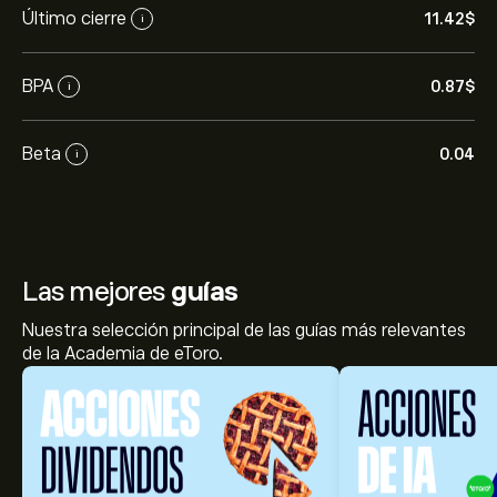
Último cierre
11.42‎$‎
i
BPA
0.87‎$‎
i
Beta
0.04
i
Las mejores
guías
Nuestra selección principal de las guías más relevantes
de la Academia de eToro.