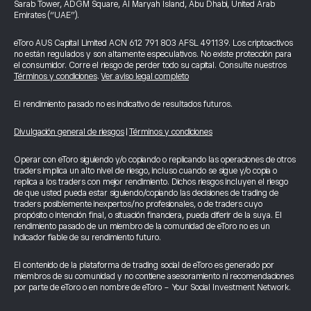
Sarab Tower, ADGM Square, Al Maryah Island, Abu Dhabi, United Arab
Emirates (“UAE”).
eToro AUS Capital Limited ACN 612 791 803 AFSL 491139. Los criptoactivos
no están regulados y son altamente especulativos. No existe protección para
el consumidor. Corre el riesgo de perder todo su capital. Consulte nuestros
Términos y condiciones
.
Ver aviso legal completo
El rendimiento pasado no es indicativo de resultados futuros.
Divulgación general de riesgos
|
Términos y condiciones
Operar con eToro siguiendo y/o copiando o replicando las operaciones de otros
traders implica un alto nivel de riesgo, incluso cuando se sigue y/o copia o
replica a los traders con mejor rendimiento. Dichos riesgos incluyen el riesgo
de que usted pueda estar siguiendo/copiando las decisiones de trading de
traders posiblemente inexpertos/no profesionales, o de traders cuyo
propósito o intención final, o situación financiera, pueda diferir de la suya. El
rendimiento pasado de un miembro de la comunidad de eToro no es un
indicador fiable de su rendimiento futuro.
El contenido de la plataforma de trading social de eToro es generado por
miembros de su comunidad y no contiene asesoramiento ni recomendaciones
por parte de eToro o en nombre de eToro - Your Social Investment Network.