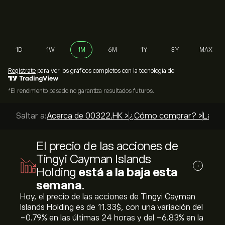
1D
1W
1M
6M
1Y
3Y
MAX
Regístrate
para ver los gráficos completos con la tecnología de
*El rendimiento pasado no garantiza resultados futuros.
Saltar a:
Acerca de 00322.HK >
¿Cómo comprar? >
Las m
El precio de las acciones de
Tingyi Cayman Islands
i
Holding
está a la baja esta
semana
.
Hoy, el precio de las acciones de Tingyi Cayman
Islands Holding es de 11.33‎$‎, con una variación del
‎-0.79‎% en las últimas 24 horas y del ‎-6.83‎% en la