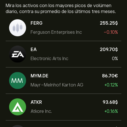
Mira los activos con los mayores picos de volúmen
diario, contra su promedio de los últimos tres meses.
FERG
255.25‎$‎
Ferguson Enterprises Inc
-0.10%
EA
209.70‎$‎
Electronic Arts Inc
0%
MYM.DE
86.70‎€‎
Mayr-Melnhof Karton AG
+0.12%
ATKR
93.68‎$‎
Atkore Inc.
+0.16%