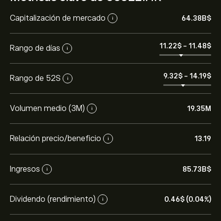
Capitalización de mercado
64.38B‎$‎
i
11.22‎$‎
-
11.48‎$‎
Rango de días
i
9.32‎$‎
-
14.19‎$‎
Rango de 52S
i
Volumen medio (3M)
19.35M
i
Relación precio/beneficio
13.19
i
Ingresos
85.73B‎$‎
i
Dividendo (rendimiento)
0.46‎$‎ (0.04%)
i