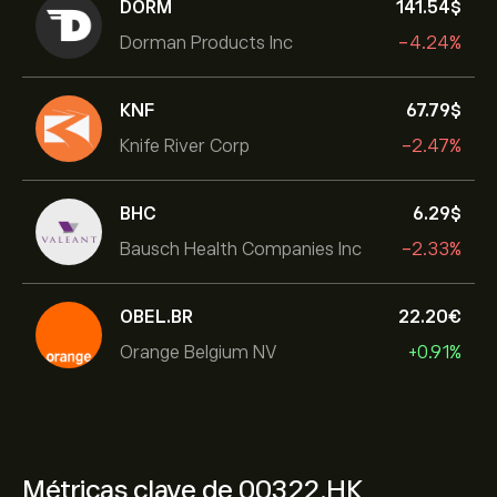
DORM
141.54‎$‎
Dorman Products Inc
-4.24%
KNF
67.79‎$‎
Knife River Corp
-2.47%
BHC
6.29‎$‎
Bausch Health Companies Inc
-2.33%
OBEL.BR
22.20‎€‎
Orange Belgium NV
+0.91%
Métricas clave de 00322.HK