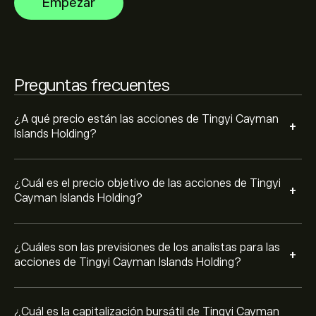
Empezar
crecimiento previsto. Consulta las previsiones más
recientes para conocer la evolución futura de los
La capitalización bursátil de Tingyi Cayman Islands
precios.
Holding se sitúa en 64.38B‎$‎
Preguntas frecuentes
¿A qué precio están las acciones de Tingyi Cayman
+
Islands Holding?
¿Cuál es el precio objetivo de las acciones de Tingyi
+
Cayman Islands Holding?
¿Cuáles son las previsiones de los analistas para las
+
acciones de Tingyi Cayman Islands Holding?
¿Cuál es la capitalización bursátil de Tingyi Cayman