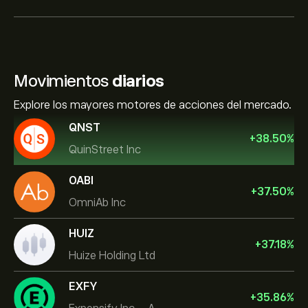
Movimientos
diarios
Explore los mayores motores de acciones del mercado.
QNST
+
38.50
%
QuinStreet Inc
OABI
+
37.50
%
OmniAb Inc
HUIZ
+
37.18
%
Huize Holding Ltd
EXFY
+
35.86
%