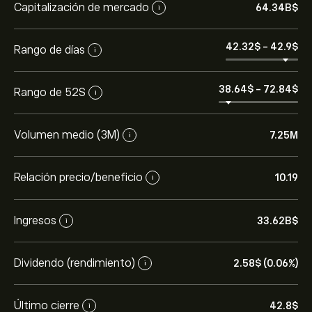
Capitalización de mercado
64.34B‎$‎
i
42.32‎$‎
-
42.9‎$‎
Rango de días
i
38.64‎$‎
-
72.84‎$‎
Rango de 52S
i
Volumen medio (3M)
7.25M
i
Relación precio/beneficio
10.19
i
Ingresos
33.62B‎$‎
i
Dividendo (rendimiento)
2.58‎$‎ (0.06%)
i
Último cierre
42.8‎$‎
i