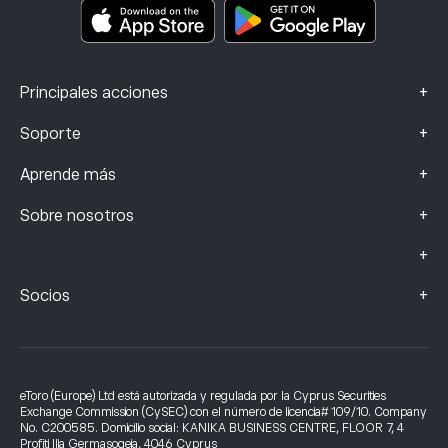
Datos de reclamaciones (clientes de la FCA)
+
Principales acciones
+
Soporte
+
Aprende más
+
Sobre nosotros
+
+
Socios
eToro (Europe) Ltd está autorizada y regulada por la Cyprus Securities
Exchange Commission (CySEC) con el número de licencia# 109/10. Company
No. C200585. Domicilio social: KANIKA BUSINESS CENTRE, FLOOR 7, 4
Profiti Ilia Germasogeia, 4046 Cyprus