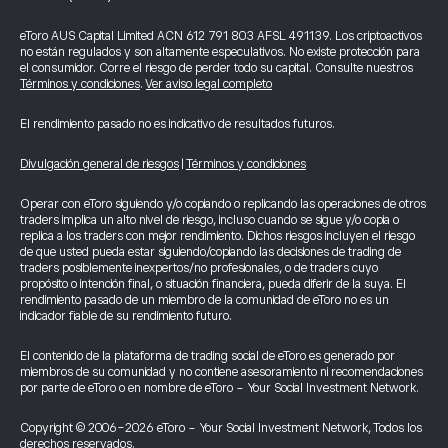
eToro AUS Capital Limited ACN 612 791 803 AFSL 491139. Los criptoactivos
no están regulados y son altamente especulativos. No existe protección para
el consumidor. Corre el riesgo de perder todo su capital. Consulte nuestros
Términos y condiciones
.
Ver aviso legal completo
El rendimiento pasado no es indicativo de resultados futuros.
Divulgación general de riesgos
|
Términos y condiciones
Operar con eToro siguiendo y/o copiando o replicando las operaciones de otros
traders implica un alto nivel de riesgo, incluso cuando se sigue y/o copia o
replica a los traders con mejor rendimiento. Dichos riesgos incluyen el riesgo
de que usted pueda estar siguiendo/copiando las decisiones de trading de
traders posiblemente inexpertos/no profesionales, o de traders cuyo
propósito o intención final, o situación financiera, pueda diferir de la suya. El
rendimiento pasado de un miembro de la comunidad de eToro no es un
indicador fiable de su rendimiento futuro.
El contenido de la plataforma de trading social de eToro es generado por
miembros de su comunidad y no contiene asesoramiento ni recomendaciones
por parte de eToro o en nombre de eToro - Your Social Investment Network.
Copyright © 2006-2026 eToro - Your Social Investment Network, Todos los
derechos reservados.