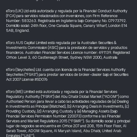
eToro (UK) Ltd está autorizada y regulada por la Financial Conduct Authority
(FCA) para servicios relacionados con inversiones, con Firm Reference
Number: 583263. Registrada en Inglaterra bajo Company No. 07973792.
Domicilio social: 24th floor, One Canada Square, Canary Wharf, London E14
5AB, England.
eToro AUS Capital Limited está regulada por la Australian Securities &
Investments Commission (ASIC) para la prestación de servicios y productos
financieros. Australian Financial Services Licence number: 491139. Registered
Office: Level 3, 60 Castlereagh Street, Sydney NSW 2000, Australia
eToro (Seychelles) Ltd. cuenta con licencia de la Financial Services Authority
Seychelles ("FSAS") para prestar servicios de broker-dealer bajo el Securities
Act 2007 License #SD076
eToro (ME) Limited está autorizada y regulada por la Financial Services
Regulatory Authority ("FSRA") del Abu Dhabi Global Market (“ADGM”) como
Authorised Person para llevar a cabo las actividades reguladas de (a) Dealing
in Investments as Principal (Matched), (b) Arranging Deals in Investments, (c)
Providing Custody, (d) Arranging Custody y (e) Managing Assets (bajo
Financial Services Permission Number 220073) conforme a las Financial
Services and Market Regulations 2015 (“FSMR”). Su domicilio social y principal
lugar de negocios se encuentra en Office 207 and 208, 15th Floor Floor, Al
Sarab Tower, ADGM Square, Al Maryah Island, Abu Dhabi, United Arab
Emirates (“UAE”).