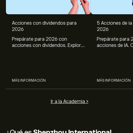
Acciones con dividendos para
5 Acciones de ia 
2026
2026
Prepárate para 2026 con
Prepárate para 
acciones con dividendos. Explora
acciones de IA. 
el potencial de J&J, Chevron,
potencial de Br
Coca Cola, Verizon, P&G y
ASML, AMD, SMCI
McDonald’s con el análisis
los análisis expe
experto de eToro.
MÁS INFORMACIÓN
MÁS INFORMACIÓN
Ir a la Academia >
¿Qué es
Shenzhou International