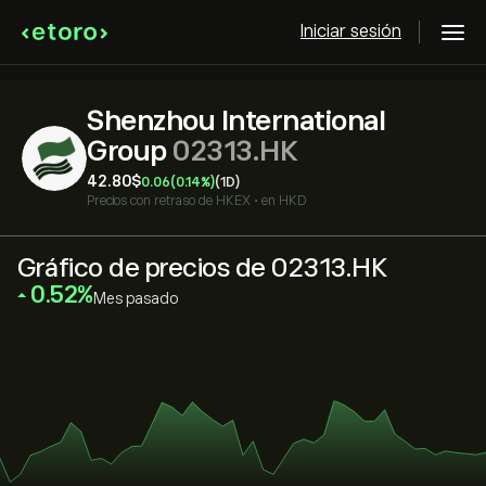
Iniciar sesión
Shenzhou International
Group
02313.HK
42.80‎$‎
0.06
(0.14%)
(1D)
Precios con retraso de
HKEX
•
en HKD
Gráfico de precios de 02313.HK
‎0.52‎
Mes pasado