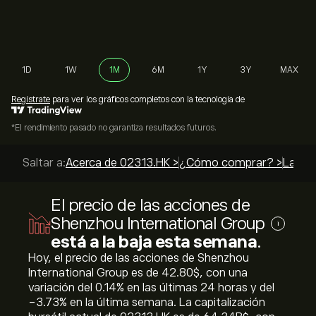
1D
1W
1M
6M
1Y
3Y
MAX
Regístrate
para ver los gráficos completos con la tecnología de
*El rendimiento pasado no garantiza resultados futuros.
Saltar a:
Acerca de 02313.HK >
¿Cómo comprar? >
Las me
El precio de las acciones de
Shenzhou International Group
i
está a la baja esta semana
.
Hoy, el precio de las acciones de Shenzhou
International Group es de 42.80‎$‎, con una
variación del ‎0.14‎% en las últimas 24 horas y del
‎-3.73‎% en la última semana. La capitalización