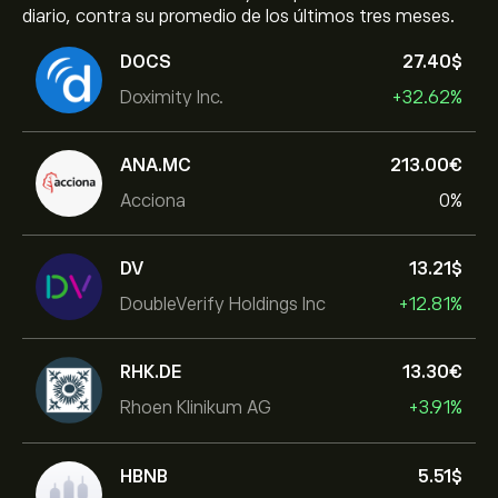
diario, contra su promedio de los últimos tres meses.
DOCS
27.40‎$‎
Doximity Inc.
+32.62%
ANA.MC
213.00‎€‎
Acciona
0%
DV
13.21‎$‎
DoubleVerify Holdings Inc
+12.81%
RHK.DE
13.30‎€‎
Rhoen Klinikum AG
+3.91%
HBNB
5.51‎$‎