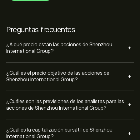
recientes para conocer la evolución futura de los
La capitalización bursátil de Shenzhou International
precios.
Group se sitúa en 64.34B‎$‎
Preguntas frecuentes
¿A qué precio están las acciones de Shenzhou
+
International Group?
¿Cuál es el precio objetivo de las acciones de
+
Shenzhou International Group?
¿Cuáles son las previsiones de los analistas para las
+
acciones de Shenzhou International Group?
¿Cuál es la capitalización bursátil de Shenzhou
+
International Group?