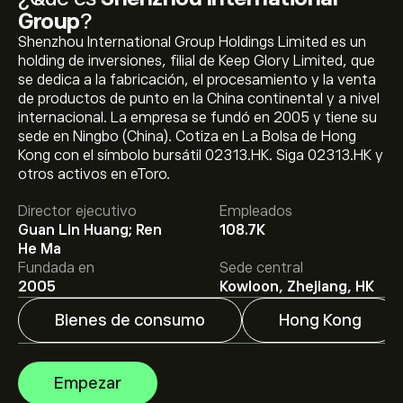
Group
?
Shenzhou International Group Holdings Limited es un
holding de inversiones, filial de Keep Glory Limited, que
se dedica a la fabricación, el procesamiento y la venta
de productos de punto en la China continental y a nivel
internacional. La empresa se fundó en 2005 y tiene su
sede en Ningbo (China). Cotiza en La Bolsa de Hong
Kong con el símbolo bursátil 02313.HK. Siga 02313.HK y
El precio actual de las acciones de 02313.HK es de
otros activos en eToro.
42.80‎$‎.
Director ejecutivo
Empleados
Guan Lin Huang; Ren
108.7K
El precio medio objetivo para las acciones de Shenzhou
He Ma
International Group es de 42.80‎$‎.
Regístrate
en eToro
Fundada en
Sede central
para conocer los precios objetivo y las previsiones de
2005
Kowloon, Zhejiang, HK
los analistas.
Bienes de consumo
Hong Kong
Las previsiones de los analistas para las acciones de
Shenzhou International Group se basan en las
tendencias del mercado, los estados financieros y el
Empezar
crecimiento previsto. Consulta las previsiones más