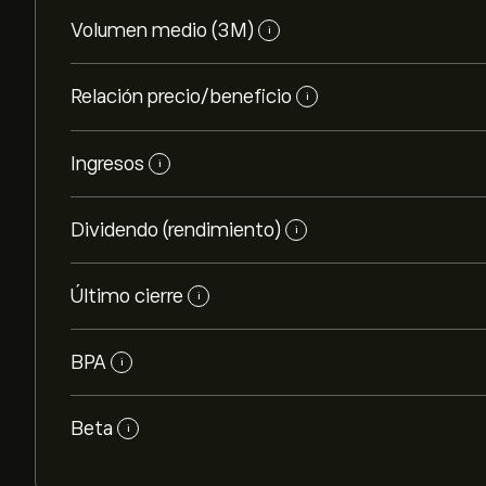
Volumen medio (3M)
i
Relación precio/beneficio
i
Ingresos
i
Dividendo (rendimiento)
i
Último cierre
i
BPA
i
Beta
i