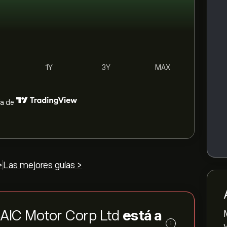
1Y
3Y
MAX
ía de
>
Las mejores guías >
 BAIC Motor Corp Ltd
está a
i