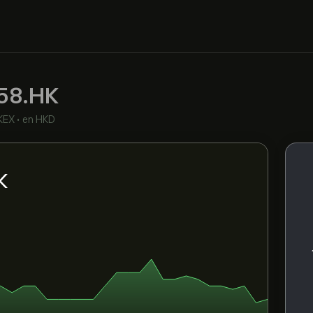
58.HK
KEX
•
en HKD
K