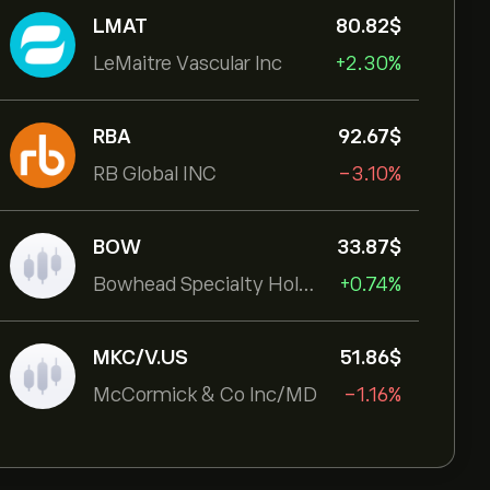
LMAT
80.82‎$‎
LeMaitre Vascular Inc
+2.30%
RBA
92.67‎$‎
RB Global INC
-3.10%
BOW
33.87‎$‎
Bowhead Specialty Holdings Inc
+0.74%
MKC/V.US
51.86‎$‎
McCormick & Co Inc/MD
-1.16%