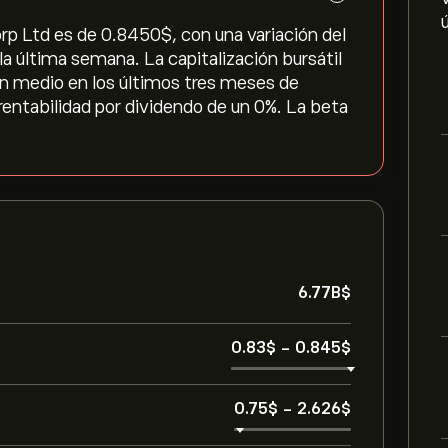
p Ltd es de 0.8450‎$‎, con una variación del
 la última semana. La capitalización bursátil
en medio en los últimos tres meses de
rentabilidad por dividendo de un 0%. La beta
6.77B‎$‎
0.83‎$‎
-
0.845‎$‎
0.75‎$‎
-
2.626‎$‎