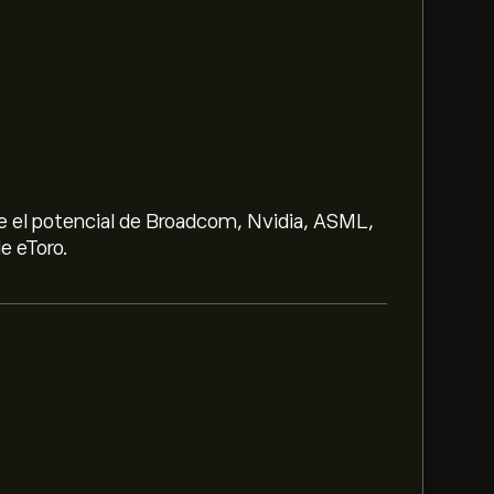
e el potencial de Broadcom, Nvidia, ASML,
e eToro.
e 0.8450‎$‎.
AIC Motor Corp Ltd es de 0.8450‎$‎.