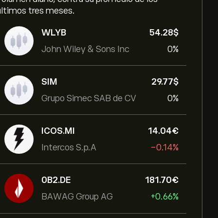
últimos tres meses.
WLYB
54.28‎$‎
John Wiley & Sons Inc
0%
SIM
29.77‎$‎
Grupo Simec SAB de CV
0%
ICOS.MI
14.04‎€‎
Intercos S.p.A
-0.14%
0B2.DE
181.70‎€‎
BAWAG Group AG
+0.66%