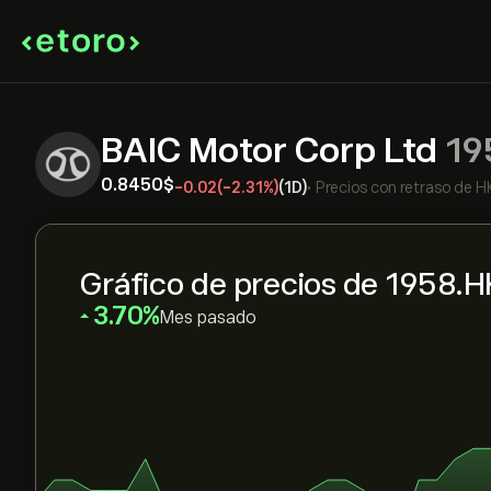
BAIC Motor Corp Ltd
19
0.8450‎$‎
-0.02
(-2.31%)
(1D)
•
Precios con retraso de
H
Gráfico de precios de 1958.H
‎3.70‎
Mes pasado