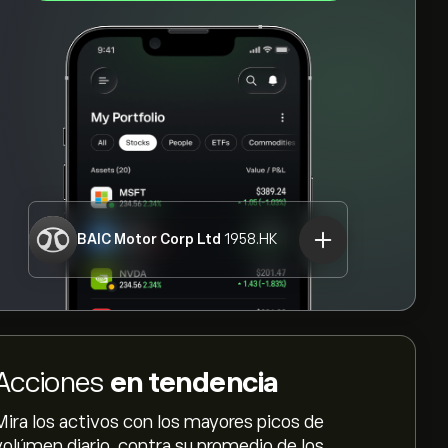
BAIC Motor Corp Ltd
1958.HK
Acciones
en tendencia
Mira los activos con los mayores picos de
volúmen diario, contra su promedio de los