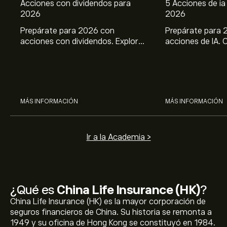
Acciones con dividendos para
5 Acciones de ia 
2026
2026
Prepárate para 2026 con
Prepárate para 
acciones con dividendos. Explora
acciones de IA. 
el potencial de J&J, Chevron,
potencial de Br
Coca Cola, Verizon, P&G y
ASML, AMD, SMCI
McDonald’s con el análisis
los análisis expe
experto de eToro.
MÁS INFORMACIÓN
MÁS INFORMACIÓN
Ir a la Academia >
¿Qué es
China Life Insurance (HK)
?
China Life Insurance (HK) es la mayor corporación de
seguros financieros de China. Su historia se remonta a
1949 y su oficina de Hong Kong se constituyó en 1984.