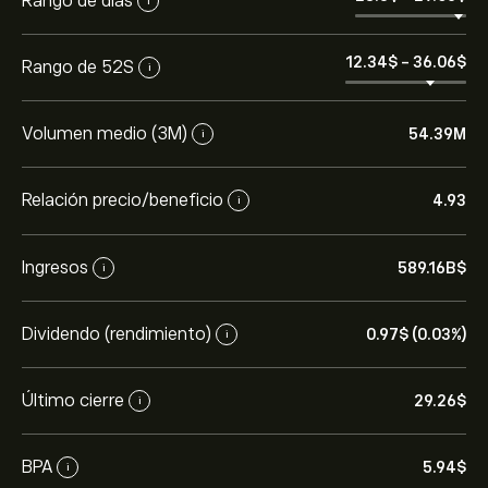
Rango de días
i
12.34‎$‎
-
36.06‎$‎
Rango de 52S
i
Volumen medio (3M)
54.39M
i
Relación precio/beneficio
4.93
i
Ingresos
589.16B‎$‎
i
Dividendo (rendimiento)
0.97‎$‎ (0.03%)
i
Último cierre
29.26‎$‎
i
BPA
5.94‎$‎
i