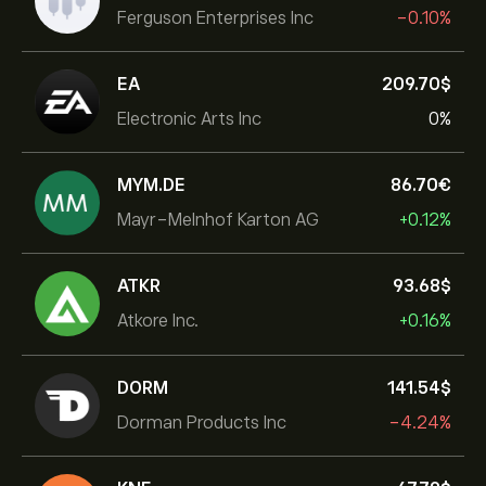
Ferguson Enterprises Inc
-0.10%
EA
209.70‎$‎
Electronic Arts Inc
0%
MYM.DE
86.70‎€‎
Mayr-Melnhof Karton AG
+0.12%
ATKR
93.68‎$‎
Atkore Inc.
+0.16%
DORM
141.54‎$‎
Dorman Products Inc
-4.24%