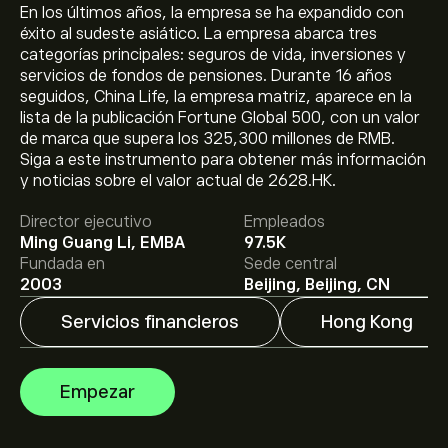
En los últimos años, la empresa se ha expandido con
éxito al sudeste asiático. La empresa abarca tres
categorías principales: seguros de vida, inversiones y
servicios de fondos de pensiones. Durante 16 años
seguidos, China Life, la empresa matriz, aparece en la
lista de la publicación Fortune Global 500, con un valor
de marca que supera los 325,300 millones de RMB.
El precio actual de las acciones de 2628.HK es de
Siga a este instrumento para obtener más información
29.02‎$‎.
y noticias sobre el valor actual de 2628.HK.
Director ejecutivo
Empleados
El precio medio objetivo para las acciones de China Life
Ming Guang Li, EMBA
97.5K
Insurance (HK) es de 29.02‎$‎.
Regístrate
en eToro para
Fundada en
Sede central
conocer los precios objetivo y las previsiones de los
2003
Beijing, Beijing, CN
analistas.
Servicios financieros
Hong Kong
Las previsiones de los analistas para las acciones de
China Life Insurance (HK) se basan en las tendencias del
mercado, los estados financieros y el crecimiento
Empezar
previsto. Consulta las previsiones más recientes para
conocer la evolución futura de los precios.
La capitalización bursátil de China Life Insurance (HK) se
sitúa en 827.03B‎$‎