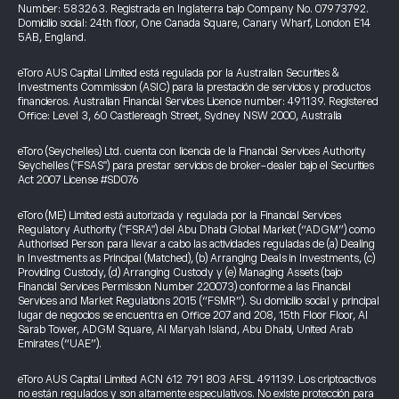
Number: 583263. Registrada en Inglaterra bajo Company No. 07973792.
Domicilio social: 24th floor, One Canada Square, Canary Wharf, London E14
5AB, England.
eToro AUS Capital Limited está regulada por la Australian Securities &
Investments Commission (ASIC) para la prestación de servicios y productos
financieros. Australian Financial Services Licence number: 491139. Registered
Office: Level 3, 60 Castlereagh Street, Sydney NSW 2000, Australia
eToro (Seychelles) Ltd. cuenta con licencia de la Financial Services Authority
Seychelles ("FSAS") para prestar servicios de broker-dealer bajo el Securities
Act 2007 License #SD076
eToro (ME) Limited está autorizada y regulada por la Financial Services
Regulatory Authority ("FSRA") del Abu Dhabi Global Market (“ADGM”) como
Authorised Person para llevar a cabo las actividades reguladas de (a) Dealing
in Investments as Principal (Matched), (b) Arranging Deals in Investments, (c)
Providing Custody, (d) Arranging Custody y (e) Managing Assets (bajo
Financial Services Permission Number 220073) conforme a las Financial
Services and Market Regulations 2015 (“FSMR”). Su domicilio social y principal
lugar de negocios se encuentra en Office 207 and 208, 15th Floor Floor, Al
Sarab Tower, ADGM Square, Al Maryah Island, Abu Dhabi, United Arab
Emirates (“UAE”).
eToro AUS Capital Limited ACN 612 791 803 AFSL 491139. Los criptoactivos
no están regulados y son altamente especulativos. No existe protección para