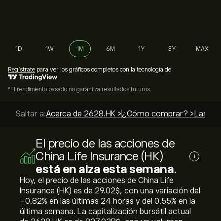
1D
1W
1M
6M
1Y
3Y
MAX
Regístrate
para ver los gráficos completos con la tecnología de
*El rendimiento pasado no garantiza resultados futuros.
Saltar a:
Acerca de 2628.HK >
¿Cómo comprar? >
Las mej
El precio de las acciones de
China Life Insurance (HK)
i
está en alza esta semana
.
Hoy, el precio de las acciones de China Life
Insurance (HK) es de 29.02‎$‎, con una variación del
‎-0.82‎% en las últimas 24 horas y del ‎0.55‎% en la
última semana. La capitalización bursátil actual