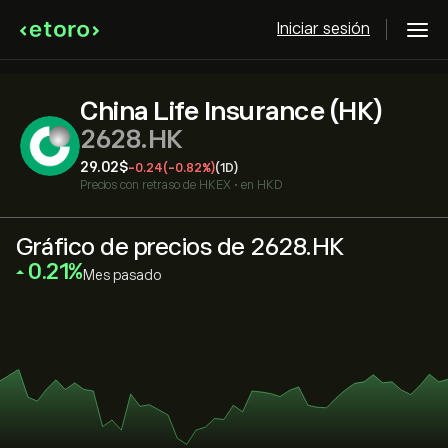
Iniciar sesión
China Life Insurance (HK)
2628.HK
29.02‎$‎
-0.24
(-0.82%)
(1D)
Precios con retraso de
HKEX
•
en HKD
Gráfico de precios de 2628.HK
‎0.21‎
Mes pasado