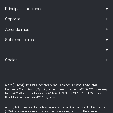
+
Principales acciones
+
Soporte
+
Aprende más
+
Sobre nosotros
+
+
Socios
eToro (Europe) Ltd está autorizada y regulada por la Cyprus Securities
Exchange Commission (CySEC) con el número de licencia# 109/10. Company
No. C200585. Domicilio social: KANIKA BUSINESS CENTRE, FLOOR 7, 4
Profiti Ilia Germasogeia, 4046 Cyprus
eToro (UK) Ltd está autorizada y regulada por la Financial Conduct Authority
(FCA) para servicios relacionados con inversiones, con Firm Reference