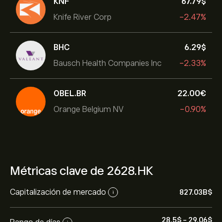
KNF
67.79‎$‎
Knife River Corp
-2.47%
BHC
6.29‎$‎
Bausch Health Companies Inc
-2.33%
OBEL.BR
22.00‎€‎
Orange Belgium NV
-0.90%
Métricas clave de 2628.HK
Capitalización de mercado
827.03B‎$‎
i
28.5‎$‎
-
29.06‎$‎