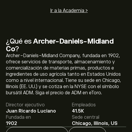
Ir a la Academia >
¿Qué es
Archer-Daniels-Midland
Co
?
Archer-Daniels-Midland Company, fundada en 1902,
ofrece servicios de transporte, almacenamiento y
comercialización de materias primas, productos e
ingredientes de uso agrícola tanto en Estados Unidos
como a nivel internacional. Tiene su sede en Chicago,
El precio actual de las acciones de ADM es de 77.30‎$‎.
Illinois (EE. UU.) y se cotiza en la NYSE con el símbolo
bursátil ADM. Siga el precio de ADM en eToro.
Director ejecutivo
Empleados
El precio medio objetivo para las acciones de Archer-
Juan Ricardo Luciano
41.5K
Daniels-Midland Co es de 77.30‎$‎.
Regístrate
en eToro
Fundada en
Sede central
para conocer los precios objetivo y las previsiones de
1902
Chicago, Illinois, US
los analistas.