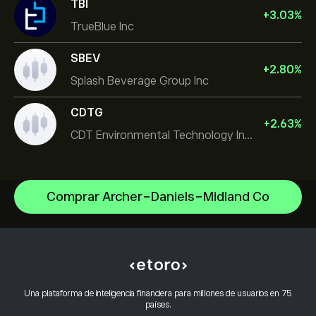
TBI
+
3.03
%
TrueBlue Inc
SBEV
+
2.80
%
Splash Beverage Group Inc
CDTG
+
2.63
%
CDT Environmental Technology Investment Holdings L
Comprar Archer-Daniels-Midland Co
Micron Technology, Inc.
Space Exploration Technologies Corp
Centro de ayuda
Alphabet Inc Class A
Cómo realizar un depósito
Cómo funciona el CopyTrading
JPMorgan Chase & Co
Cómo retirar fondos
Inversión responsable
Vistra Corp
Por qué elegir eToro
Abrir una cuenta
Una plataforma de inteligencia financiera para millones de usuarios en 75
¿Qué es el apalancamiento y el margen?
Constellation Energy Corp
países.
Opiniones sobre eToro
Cómo verificar tu cuenta