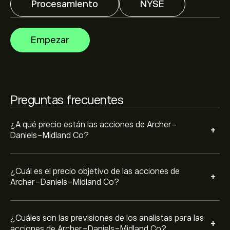
Procesamiento
NYSE
Las previsiones de los analistas para las acciones de
Archer-Daniels-Midland Co se basan en las tendencias
del mercado, los estados financieros y el crecimiento
Empezar
previsto. Consulta las previsiones más recientes para
conocer la evolución futura de los precios.
La capitalización bursátil de Archer-Daniels-Midland Co
se sitúa en 37.36B‎$‎
Preguntas frecuentes
Basado en las recomendaciones de 3 analistas para
ADM en los últimos 3 meses, el consenso general es
Compra moderada.
¿A qué precio están las acciones de Archer-
+
Daniels-Midland Co?
¿Cuál es el precio objetivo de las acciones de
+
Archer-Daniels-Midland Co?
¿Cuáles son las previsiones de los analistas para las
+
acciones de Archer-Daniels-Midland Co?