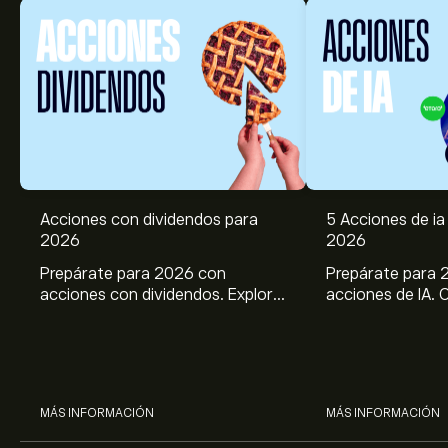
Acciones con dividendos para
5 Acciones de ia 
2026
2026
Prepárate para 2026 con
Prepárate para 
acciones con dividendos. Explora
acciones de IA. 
el potencial de J&J, Chevron,
potencial de Br
Coca Cola, Verizon, P&G y
ASML, AMD, SMCI
McDonald’s con el análisis
los análisis expe
experto de eToro.
MÁS INFORMACIÓN
MÁS INFORMACIÓN