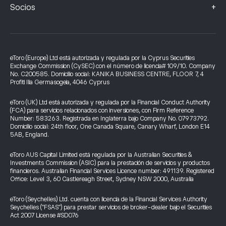
+
Socios
eToro (Europe) Ltd está autorizada y regulada por la Cyprus Securities
Exchange Commission (CySEC) con el número de licencia# 109/10. Company
No. C200585. Domicilio social: KANIKA BUSINESS CENTRE, FLOOR 7, 4
Profiti Ilia Germasogeia, 4046 Cyprus
eToro (UK) Ltd está autorizada y regulada por la Financial Conduct Authority
(FCA) para servicios relacionados con inversiones, con Firm Reference
Number: 583263. Registrada en Inglaterra bajo Company No. 07973792.
Domicilio social: 24th floor, One Canada Square, Canary Wharf, London E14
5AB, England.
eToro AUS Capital Limited está regulada por la Australian Securities &
Investments Commission (ASIC) para la prestación de servicios y productos
financieros. Australian Financial Services Licence number: 491139. Registered
Office: Level 3, 60 Castlereagh Street, Sydney NSW 2000, Australia
eToro (Seychelles) Ltd. cuenta con licencia de la Financial Services Authority
Seychelles ("FSAS") para prestar servicios de broker-dealer bajo el Securities
Act 2007 License #SD076