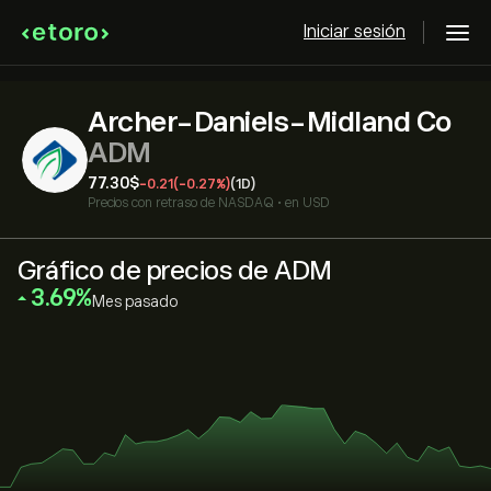
Iniciar sesión
Archer-Daniels-Midland Co
ADM
77.30‎$‎
-0.21
(-0.27%)
(1D)
Precios con retraso de
NASDAQ
•
en USD
Gráfico de precios de ADM
‎3.69‎
Mes pasado