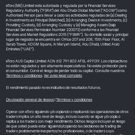
eToro (ME) Limited está autorizada y regulada por la Financial Services
Regulatory Authority ("FSRA") del Abu Dhabi Global Market (“ADGM”) como
Authorised Person para llevar a cabo las actividades reguladas de (a) Dealing
in Investments as Principal (Matched), (b) Arranging Deals in Investments, (c)
Providing Custody, (d) Arranging Custody y (e) Managing Assets (bajo
Financial Services Permission Number 220073) conforme a las Financial
Services and Market Regulations 2015 (“FSMR”). Su domicilio social y principal
lugar de negocios se encuentra en Office 207 and 208, 15th Floor Floor, Al
Sarab Tower, ADGM Square, Al Maryah Island, Abu Dhabi, United Arab
Emirates (“UAE”).
eToro AUS Capital Limited ACN 612 791 803 AFSL 491139. Los criptoactivos
no están regulados y son altamente especulativos. No existe protección para
el consumidor. Corre el riesgo de perder todo su capital. Consulte nuestros
Términos y condiciones
.
Ver aviso legal completo
El rendimiento pasado no es indicativo de resultados futuros.
Divulgación general de riesgos
|
Términos y condiciones
Operar con eToro siguiendo y/o copiando o replicando las operaciones de otros
traders implica un alto nivel de riesgo, incluso cuando se sigue y/o copia o
replica a los traders con mejor rendimiento. Dichos riesgos incluyen el riesgo
de que usted pueda estar siguiendo/copiando las decisiones de trading de
traders posiblemente inexpertos/no profesionales, o de traders cuyo