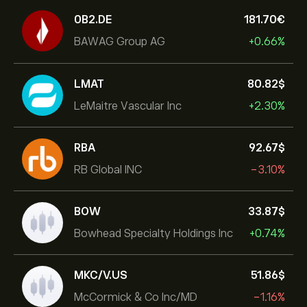
0B2.DE
181.70‎€‎
BAWAG Group AG
+0.66%
LMAT
80.82‎$‎
LeMaitre Vascular Inc
+2.30%
RBA
92.67‎$‎
RB Global INC
-3.10%
BOW
33.87‎$‎
Bowhead Specialty Holdings Inc
+0.74%
MKC/V.US
51.86‎$‎
McCormick & Co Inc/MD
-1.16%