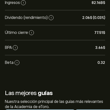
Ingresos
82.16B‎$‎
i
Dividendo (rendimiento)
2.06‎$‎ (0.03%)
i
Último cierre
77.51‎$‎
i
BPA
3.66‎$‎
i
Beta
0.32
i
Las mejores
guías
Nuestra selección principal de las guías más relevantes
de la Academia de eToro.