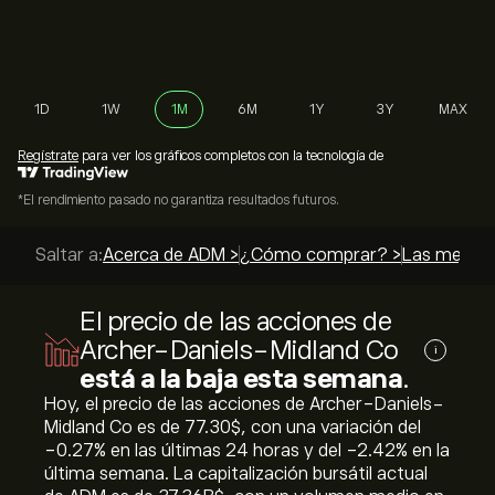
1D
1W
1M
6M
1Y
3Y
MAX
Regístrate
para ver los gráficos completos con la tecnología de
*El rendimiento pasado no garantiza resultados futuros.
Saltar a:
Acerca de ADM >
¿Cómo comprar? >
Las mejores
El precio de las acciones de
Archer-Daniels-Midland Co
i
está a la baja esta semana
.
Hoy, el precio de las acciones de Archer-Daniels-
Midland Co es de 77.30‎$‎, con una variación del
‎-0.27‎% en las últimas 24 horas y del ‎-2.42‎% en la
última semana. La capitalización bursátil actual