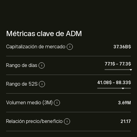
Métricas clave de ADM
Capitalización de mercado
37.36B‎$‎
i
77.1‎$‎
-
77.3‎$‎
Rango de días
i
41.08‎$‎
-
88.33‎$‎
Rango de 52S
i
Volumen medio (3M)
3.69M
i
Relación precio/beneficio
21.17
i