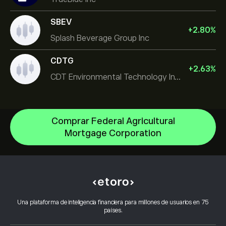
SBEV
+
2.80
%
Splash Beverage Group Inc
CDTG
+
2.63
%
CDT Environmental Technology Investment Holdings L
Comprar Federal Agricultural
Mortgage Corporation
NVIDIA Corporation
Amazon.com Inc
Centro de ayuda
Microsoft
Cómo realizar un depósito
Cómo funciona el CopyTrading
Apple
Cómo retirar fondos
Inversión responsable
Meta Platforms Inc
Por qué elegir eToro
Abrir una cuenta
Una plataforma de inteligencia financiera para millones de usuarios en 75
¿Qué es el apalancamiento y el margen?
Micron Technology, Inc.
países.
Opiniones sobre eToro
Cómo verificar tu cuenta
Política de cookies
Explicación de la compra y venta