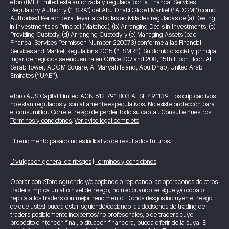
eToro (ME) Limited está autorizada y regulada por la Financial Services
Regulatory Authority ("FSRA") del Abu Dhabi Global Market (“ADGM”) como
Authorised Person para llevar a cabo las actividades reguladas de (a) Dealing
in Investments as Principal (Matched), (b) Arranging Deals in Investments, (c)
Providing Custody, (d) Arranging Custody y (e) Managing Assets (bajo
Financial Services Permission Number 220073) conforme a las Financial
Services and Market Regulations 2015 (“FSMR”). Su domicilio social y principal
lugar de negocios se encuentra en Office 207 and 208, 15th Floor Floor, Al
Sarab Tower, ADGM Square, Al Maryah Island, Abu Dhabi, United Arab
Emirates (“UAE”).
eToro AUS Capital Limited ACN 612 791 803 AFSL 491139. Los criptoactivos
no están regulados y son altamente especulativos. No existe protección para
el consumidor. Corre el riesgo de perder todo su capital. Consulte nuestros
Términos y condiciones
.
Ver aviso legal completo
El rendimiento pasado no es indicativo de resultados futuros.
Divulgación general de riesgos
|
Términos y condiciones
Operar con eToro siguiendo y/o copiando o replicando las operaciones de otros
traders implica un alto nivel de riesgo, incluso cuando se sigue y/o copia o
replica a los traders con mejor rendimiento. Dichos riesgos incluyen el riesgo
de que usted pueda estar siguiendo/copiando las decisiones de trading de
traders posiblemente inexpertos/no profesionales, o de traders cuyo
propósito o intención final, o situación financiera, pueda diferir de la suya. El