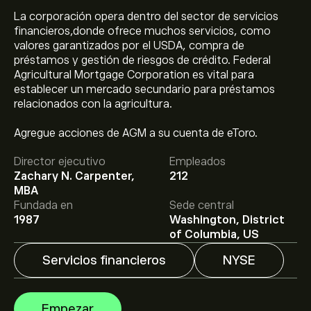
La corporación opera dentro del sector de servicios
financieros,donde ofrece muchos servicios, como
valores garantizados por el USDA, compra de
préstamos y gestión de riesgos de crédito. Federal
Agricultural Mortgage Corporation es vital para
establecer un mercado secundario para préstamos
relacionados con la agricultura.
Agregue acciones de AGM a su cuenta de eToro.
El precio actual de las acciones de AGM es de 236.92‎$‎.
Director ejecutivo
Empleados
Zachary N. Carpenter,
212
MBA
El precio medio objetivo para las acciones de Federal
Fundada en
Sede central
Agricultural Mortgage Corporation es de 236.92‎$‎.
1987
Washington, District
Regístrate
en eToro para conocer los precios objetivo y
of Columbia, US
las previsiones de los analistas.
Servicios financieros
NYSE
Las previsiones de los analistas para las acciones de
Federal Agricultural Mortgage Corporation se basan en
Empezar