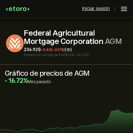
Iniciar sesión
Federal Agricultural
Mortgage Corporation
AGM
236.92‎$‎
-0.40
(-0.17%)
(1D)
Precios con retraso de
NASDAQ
•
en USD
Gráfico de precios de AGM
‎16.72‎
Mes pasado