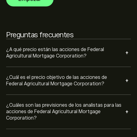
las tendencias del mercado, los estados financieros y el
crecimiento previsto. Consulta las previsiones más
recientes para conocer la evolución futura de los
La capitalización bursátil de Federal Agricultural
precios.
Mortgage Corporation se sitúa en 2.57B‎$‎
Preguntas frecuentes
Basado en las recomendaciones de 1 analistas para
¿A qué precio están las acciones de Federal
+
AGM en los últimos 3 meses, el consenso general es
Agricultural Mortgage Corporation?
Compra moderada.
¿Cuál es el precio objetivo de las acciones de
+
Federal Agricultural Mortgage Corporation?
¿Cuáles son las previsiones de los analistas para las
+
acciones de Federal Agricultural Mortgage
Corporation?