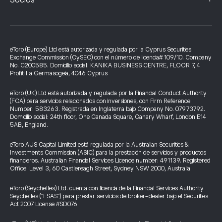
+
Socios
eToro (Europe) Ltd está autorizada y regulada por la Cyprus Securities
Exchange Commission (CySEC) con el número de licencia# 109/10. Company
No. C200585. Domicilio social: KANIKA BUSINESS CENTRE, FLOOR 7, 4
Profiti Ilia Germasogeia, 4046 Cyprus
eToro (UK) Ltd está autorizada y regulada por la Financial Conduct Authority
(FCA) para servicios relacionados con inversiones, con Firm Reference
Number: 583263. Registrada en Inglaterra bajo Company No. 07973792.
Domicilio social: 24th floor, One Canada Square, Canary Wharf, London E14
5AB, England.
eToro AUS Capital Limited está regulada por la Australian Securities &
Investments Commission (ASIC) para la prestación de servicios y productos
financieros. Australian Financial Services Licence number: 491139. Registered
Office: Level 3, 60 Castlereagh Street, Sydney NSW 2000, Australia
eToro (Seychelles) Ltd. cuenta con licencia de la Financial Services Authority
Seychelles ("FSAS") para prestar servicios de broker-dealer bajo el Securities
Act 2007 License #SD076