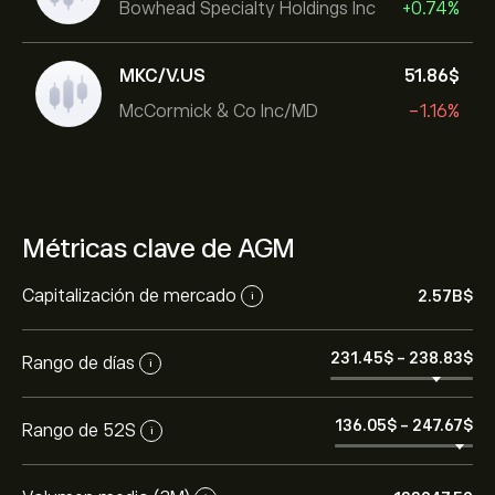
Bowhead Specialty Holdings Inc
+0.74%
MKC/V.US
51.86‎$‎
McCormick & Co Inc/MD
-1.16%
Métricas clave de AGM
Capitalización de mercado
2.57B‎$‎
i
231.45‎$‎
-
238.83‎$‎
Rango de días
i
136.05‎$‎
-
247.67‎$‎
Rango de 52S
i