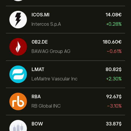
ICOS.MI
14.08‎€‎
Intercos S.p.A
+0.28%
0B2.DE
180.60‎€‎
BAWAG Group AG
-0.61%
LMAT
80.82‎$‎
LeMaitre Vascular Inc
+2.30%
RBA
92.67‎$‎
RB Global INC
-3.10%
BOW
33.87‎$‎