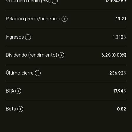
Volumen medio (3M)
133947.59
i
Relación precio/beneficio
13.21
i
Ingresos
1.31B‎$‎
i
Dividendo (rendimiento)
6.2‎$‎ (0.03%)
i
Último cierre
236.92‎$‎
i
BPA
17.94‎$‎
i
Beta
0.82
i