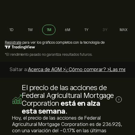
1D
1W
1M
6M
1Y
3Y
MAX
Regístrate
para ver los gráficos completos con la tecnología de
*El rendimiento pasado no garantiza resultados futuros.
Saltar a:
Acerca de AGM >
¿Cómo comprar? >
Las mejores
El precio de las acciones de
Federal Agricultural Mortgage
i
Corporation
está en alza
esta semana
.
Hoy, el precio de las acciones de Federal
Agricultural Mortgage Corporation es de 236.92‎$‎,
con una variación del ‎-0.17‎% en las últimas