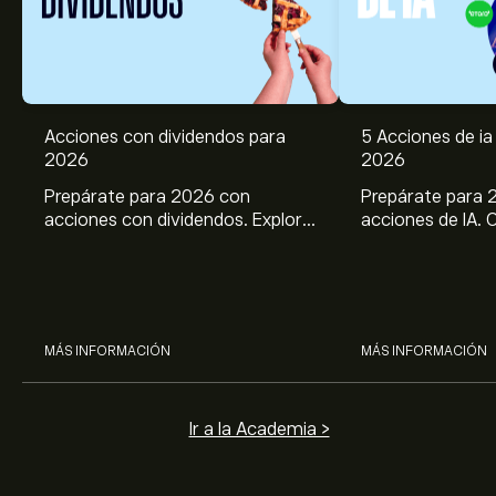
Acciones con dividendos para
5 Acciones de ia 
2026
2026
Prepárate para 2026 con
Prepárate para 
acciones con dividendos. Explora
acciones de IA. 
el potencial de J&J, Chevron,
potencial de Br
Coca Cola, Verizon, P&G y
ASML, AMD, SMCI
McDonald’s con el análisis
los análisis expe
experto de eToro.
MÁS INFORMACIÓN
MÁS INFORMACIÓN
Ir a la Academia >