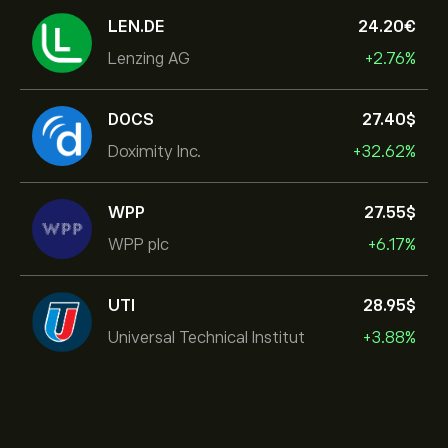
LEN.DE
24.20‎€‎
Lenzing AG
+2.76%
DOCS
27.40‎$‎
Doximity Inc.
+32.62%
WPP
27.55‎$‎
WPP plc
+6.17%
UTI
28.95‎$‎
Universal Technical Institut
+3.88%