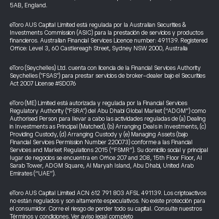
5AB, England.
eToro AUS Capital Limited está regulada por la Australian Securities &
Investments Commission (ASIC) para la prestación de servicios y productos
financieros. Australian Financial Services Licence number: 491139. Registered
Office: Level 3, 60 Castlereagh Street, Sydney NSW 2000, Australia
eToro (Seychelles) Ltd. cuenta con licencia de la Financial Services Authority
Seychelles ("FSAS") para prestar servicios de broker-dealer bajo el Securities
Act 2007 License #SD076
eToro (ME) Limited está autorizada y regulada por la Financial Services
Regulatory Authority ("FSRA") del Abu Dhabi Global Market (“ADGM”) como
Authorised Person para llevar a cabo las actividades reguladas de (a) Dealing
in Investments as Principal (Matched), (b) Arranging Deals in Investments, (c)
Providing Custody, (d) Arranging Custody y (e) Managing Assets (bajo
Financial Services Permission Number 220073) conforme a las Financial
Services and Market Regulations 2015 (“FSMR”). Su domicilio social y principal
lugar de negocios se encuentra en Office 207 and 208, 15th Floor Floor, Al
Sarab Tower, ADGM Square, Al Maryah Island, Abu Dhabi, United Arab
Emirates (“UAE”).
eToro AUS Capital Limited ACN 612 791 803 AFSL 491139. Los criptoactivos
no están regulados y son altamente especulativos. No existe protección para
el consumidor. Corre el riesgo de perder todo su capital. Consulte nuestros
Términos y condiciones
.
Ver aviso legal completo