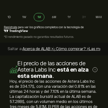
1D
1W
1M
6M
1Y
3Y
MAX
Regístrate
para ver los gráficos completos con la tecnología de
*El rendimiento pasado no garantiza resultados futuros.
Saltar a:
Acerca de ALAB >
¿Cómo comprar? >
Las mejore
El precio de las acciones de
Astera Labs Inc
está en alza
i
esta semana
.
Hoy, el precio de las acciones de Astera Labs Inc
es de 334.17‎$‎, con una variación del ‎0.81‎% en las
últimas 24 horas y del ‎7.10‎% en la última semana.
La capitalización bursátil actual de ALAB es de
57.28B‎$‎, con un volumen medio en los últimos
tres meses de 5.81M. El PER de las acciones es de