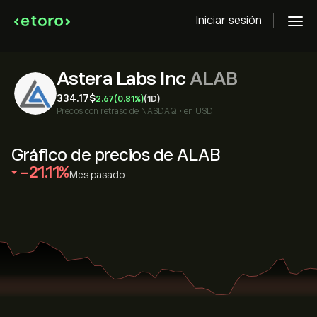
Iniciar sesión
Astera Labs Inc
ALAB
334.17‎$‎
2.67
(0.81%)
(1D)
Precios con retraso de
NASDAQ
•
en USD
Gráfico de precios de ALAB
‎-21.11‎
Mes pasado