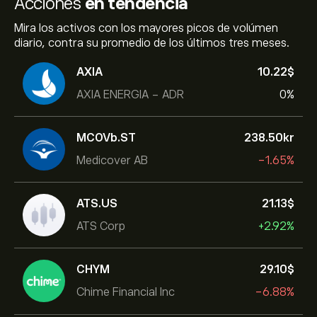
Acciones
en tendencia
Mira los activos con los mayores picos de volúmen
diario, contra su promedio de los últimos tres meses.
AXIA
10.22‎$‎
AXIA ENERGIA - ADR
0%
MCOVb.ST
238.50‎kr‎
Medicover AB
-1.65%
ATS.US
21.13‎$‎
ATS Corp
+2.92%
CHYM
29.10‎$‎
Chime Financial Inc
-6.88%