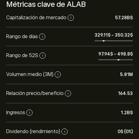
Métricas clave de ALAB
Capitalización de mercado
57.28B‎$‎
i
329.11‎$‎
-
350.32‎$‎
Rango de días
i
97.94‎$‎
-
498.8‎$‎
Rango de 52S
i
Volumen medio (3M)
5.81M
i
Relación precio/beneficio
164.53
i
Ingresos
1.2B‎$‎
i
Dividendo (rendimiento)
0‎$‎ (0%)
i