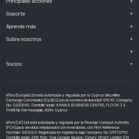
+
Principales acciones
+
Soporte
+
Aprende más
+
Sobre nosotros
+
+
Socios
eToro (Europe) Ltd está autorizada y regulada por la Cyprus Securities
Exchange Commission (CySEC) con el número de licencia# 109/10. Company
No. C200585. Domicilio social: KANIKA BUSINESS CENTRE, FLOOR 7, 4
Profiti Ilia Germasogeia, 4046 Cyprus
eToro (UK) Ltd está autorizada y regulada por la Financial Conduct Authority
(FCA) para servicios relacionados con inversiones, con Firm Reference
Number: 583263. Registrada en Inglaterra bajo Company No. 07973792.
Domicilio social: 24th floor, One Canada Square, Canary Wharf, London E14