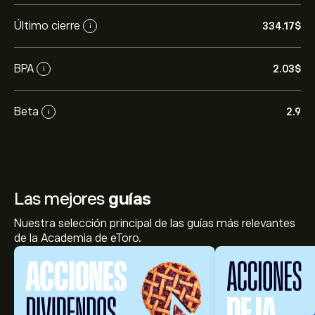
Último cierre
334.17‎$‎
i
BPA
2.03‎$‎
i
Beta
2.9
i
Las mejores
guías
Nuestra selección principal de las guías más relevantes
de la Academia de eToro.