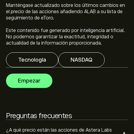
Manténgase actualizado sobre los últimos cambios en
El precio actual de las acciones de ALAB es de 334.17‎$‎.
el precio de las acciones añadiendo ALAB a su lista de
seguimiento de eToro.
Este contenido fue generado por inteligencia artificial.
El precio medio objetivo para las acciones de Astera
No podemos garantizar la exactitud, integridad o
Labs Inc es de 334.17‎$‎.
Regístrate
en eToro para
actualidad de la información proporcionada.
conocer los precios objetivo y las previsiones de los
analistas.
Tecnología
NASDAQ
Las previsiones de los analistas para las acciones de
Astera Labs Inc se basan en las tendencias del
mercado, los estados financieros y el crecimiento
Empezar
previsto. Consulta las previsiones más recientes para
conocer la evolución futura de los precios.
La capitalización bursátil de Astera Labs Inc se sitúa en
57.28B‎$‎
Preguntas frecuentes
Basado en las recomendaciones de 15 analistas para
ALAB en los últimos 3 meses, el consenso general es
Compra moderada.
¿A qué precio están las acciones de Astera Labs
+