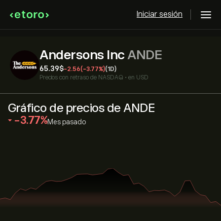
Iniciar sesión
Andersons Inc
ANDE
65.39‎$‎
-2.56
(-3.77%)
(1D)
Precios con retraso de
NASDAQ
•
en USD
Gráfico de precios de ANDE
‎-3.77‎
Mes pasado