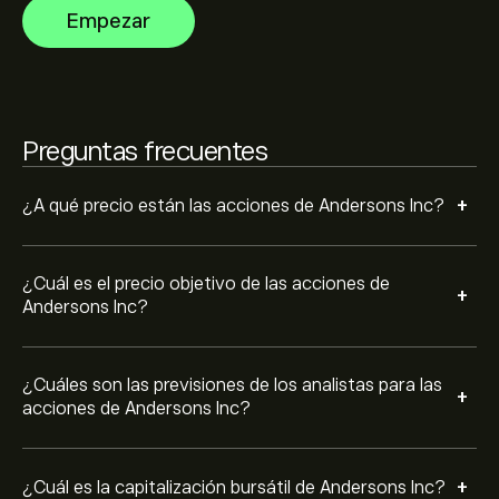
Consulta las previsiones más recientes para conocer la
La capitalización bursátil de Andersons Inc se sitúa en
Empezar
evolución futura de los precios.
2.23B‎$‎
Basado en las recomendaciones de 1 analistas para
ANDE en los últimos 3 meses, el consenso general es
Preguntas frecuentes
Compra moderada.
+
¿A qué precio están las acciones de Andersons Inc?
¿Cuál es el precio objetivo de las acciones de
+
Andersons Inc?
¿Cuáles son las previsiones de los analistas para las
+
acciones de Andersons Inc?
+
¿Cuál es la capitalización bursátil de Andersons Inc?