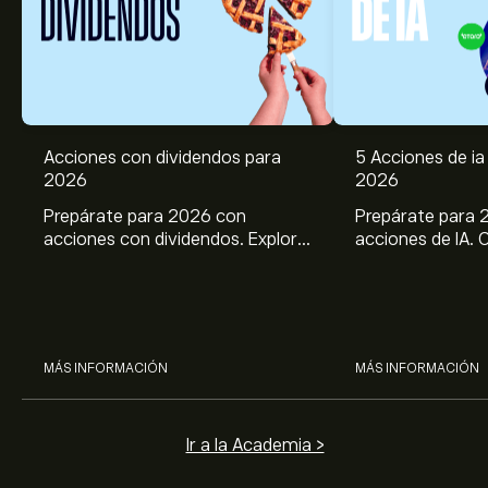
Acciones con dividendos para
5 Acciones de ia 
2026
2026
Prepárate para 2026 con
Prepárate para 
acciones con dividendos. Explora
acciones de IA. 
el potencial de J&J, Chevron,
potencial de Br
Coca Cola, Verizon, P&G y
ASML, AMD, SMCI
McDonald’s con el análisis
los análisis expe
experto de eToro.
MÁS INFORMACIÓN
MÁS INFORMACIÓN
Ir a la Academia >