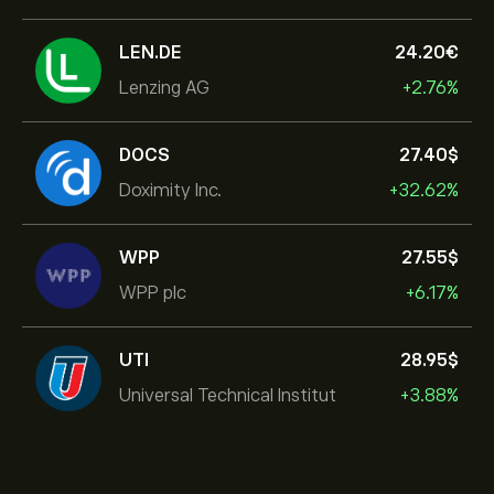
LEN.DE
24.20‎€‎
Lenzing AG
+2.76%
DOCS
27.40‎$‎
Doximity Inc.
+32.62%
WPP
27.55‎$‎
WPP plc
+6.17%
UTI
28.95‎$‎
Universal Technical Institut
+3.88%