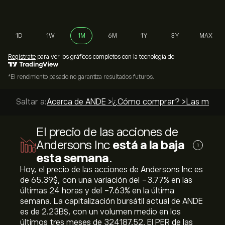
1D
1W
1M
6M
1Y
3Y
MAX
Regístrate
para ver los gráficos completos con la tecnología de
*El rendimiento pasado no garantiza resultados futuros.
Saltar a:
Acerca de ANDE >
¿Cómo comprar? >
Las mejore
El precio de las acciones de
Andersons Inc
está a la baja
i
esta semana
.
Hoy, el precio de las acciones de Andersons Inc es
de 65.39‎$‎, con una variación del ‎-3.77‎% en las
últimas 24 horas y del ‎-7.63‎% en la última
semana. La capitalización bursátil actual de ANDE
es de 2.23B‎$‎, con un volumen medio en los
últimos tres meses de 324187.52. El PER de las