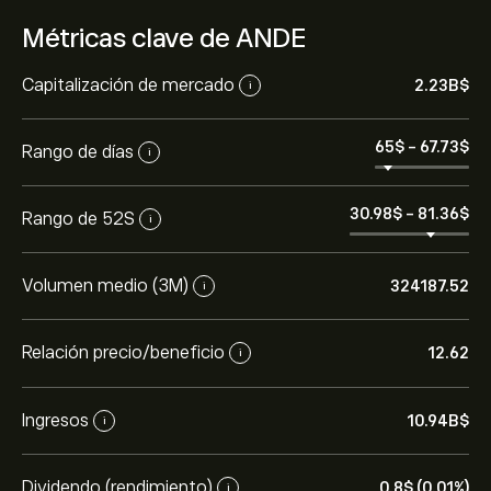
Métricas clave de ANDE
Capitalización de mercado
2.23B‎$‎
i
65‎$‎
-
67.73‎$‎
Rango de días
i
30.98‎$‎
-
81.36‎$‎
Rango de 52S
i
Volumen medio (3M)
324187.52
i
Relación precio/beneficio
12.62
i
Ingresos
10.94B‎$‎
i
Dividendo (rendimiento)
0.8‎$‎ (0.01%)
i