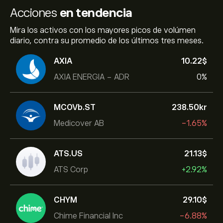
Acciones
en tendencia
Mira los activos con los mayores picos de volúmen
diario, contra su promedio de los últimos tres meses.
AXIA
10.22‎$‎
AXIA ENERGIA - ADR
0%
MCOVb.ST
238.50‎kr‎
Medicover AB
-1.65%
ATS.US
21.13‎$‎
ATS Corp
+2.92%
CHYM
29.10‎$‎
Chime Financial Inc
-6.88%