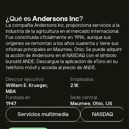
¿Qué es
Andersons Inc
?
La compañía Andersons Inc. proporciona servicios a la
industria de la agricultura en el mercado internacional.
Fue constituida oficialmente en 1996, aunque sus
orígenes se remontan a los años cuarenta y tiene sus
oficinas principales en Maumee, Ohio. Se puede adquirir
la acción de Andersons en el NASDAQ con el símbolo
El precio actual de las acciones de ANDE es de 65.39‎$‎.
bursátil ANDE. Descargue la aplicación de eToro en su
teléfono móvil y acceda al precio de ANDE.
Director ejecutivo
Empleados
El precio medio objetivo para las acciones de
William E. Krueger,
2.1K
Andersons Inc es de 65.39‎$‎.
Regístrate
en eToro para
MBA
conocer los precios objetivo y las previsiones de los
Fundada en
Sede central
analistas.
1947
Maumee, Ohio, US
Las previsiones de los analistas para las acciones de
Servicios multimedia
NASDAQ
Andersons Inc se basan en las tendencias del mercado,
los estados financieros y el crecimiento previsto.