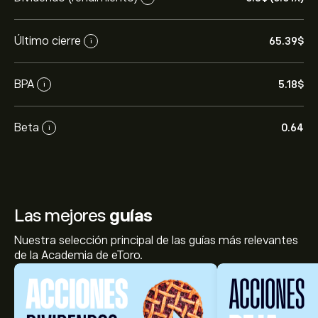
Último cierre
65.39‎$‎
i
BPA
5.18‎$‎
i
Beta
0.64
i
Las mejores
guías
Nuestra selección principal de las guías más relevantes
de la Academia de eToro.