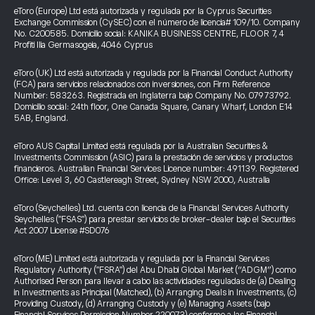
eToro (Europe) Ltd está autorizada y regulada por la Cyprus Securities
Exchange Commission (CySEC) con el número de licencia# 109/10. Company
No. C200585. Domicilio social: KANIKA BUSINESS CENTRE, FLOOR 7, 4
Profiti Ilia Germasogeia, 4046 Cyprus
eToro (UK) Ltd está autorizada y regulada por la Financial Conduct Authority
(FCA) para servicios relacionados con inversiones, con Firm Reference
Number: 583263. Registrada en Inglaterra bajo Company No. 07973792.
Domicilio social: 24th floor, One Canada Square, Canary Wharf, London E14
5AB, England.
eToro AUS Capital Limited está regulada por la Australian Securities &
Investments Commission (ASIC) para la prestación de servicios y productos
financieros. Australian Financial Services Licence number: 491139. Registered
Office: Level 3, 60 Castlereagh Street, Sydney NSW 2000, Australia
eToro (Seychelles) Ltd. cuenta con licencia de la Financial Services Authority
Seychelles ("FSAS") para prestar servicios de broker-dealer bajo el Securities
Act 2007 License #SD076
eToro (ME) Limited está autorizada y regulada por la Financial Services
Regulatory Authority ("FSRA") del Abu Dhabi Global Market (“ADGM”) como
Authorised Person para llevar a cabo las actividades reguladas de (a) Dealing
in Investments as Principal (Matched), (b) Arranging Deals in Investments, (c)
Providing Custody, (d) Arranging Custody y (e) Managing Assets (bajo