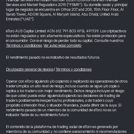
Financial Services Permission Number 220073) conforme a las Financial
Services and Market Regulations 2015 (“FSMR”). Su domicilio social y principal
lugar de negocios se encuentra en Office 207 and 208, 15th Floor Floor, Al
Sarab Tower, ADGM Square, Al Maryah Island, Abu Dhabi, United Arab
Emirates (“UAE”).
eToro AUS Capital Limited ACN 612 791 803 AFSL 491139. Los criptoactivos
no están regulados y son altamente especulativos. No existe protección para
el consumidor. Corre el riesgo de perder todo su capital. Consulte nuestros
Términos y condiciones
.
Ver aviso legal completo
El rendimiento pasado no es indicativo de resultados futuros.
Divulgación general de riesgos
|
Términos y condiciones
Operar con eToro siguiendo y/o copiando o replicando las operaciones de otros
traders implica un alto nivel de riesgo, incluso cuando se sigue y/o copia o
replica a los traders con mejor rendimiento. Dichos riesgos incluyen el riesgo
de que usted pueda estar siguiendo/copiando las decisiones de trading de
traders posiblemente inexpertos/no profesionales, o de traders cuyo
propósito o intención final, o situación financiera, pueda diferir de la suya. El
rendimiento pasado de un miembro de la comunidad de eToro no es un
indicador fiable de su rendimiento futuro.
El contenido de la plataforma de trading social de eToro es generado por
miembros de su comunidad y no contiene asesoramiento ni recomendaciones