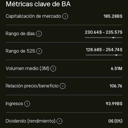
Métricas clave de BA
Capitalización de mercado
185.28B‎$‎
i
230.64‎$‎
-
235.57‎$‎
Rango de días
i
128.68‎$‎
-
254.74‎$‎
Rango de 52S
i
Volumen medio (3M)
6.51M
i
Relación precio/beneficio
106.76
i
Ingresos
93.99B‎$‎
i
Dividendo (rendimiento)
0‎$‎ (0%)
i