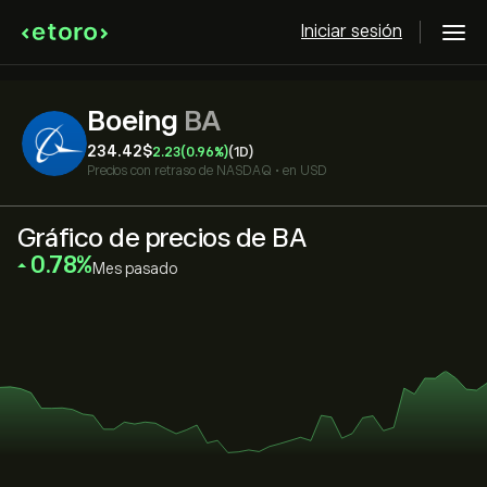
Iniciar sesión
Boeing
BA
234.42‎$‎
2.23
(0.96%)
(1D)
Precios con retraso de
NASDAQ
•
en USD
Gráfico de precios de BA
‎0.78‎
Mes pasado