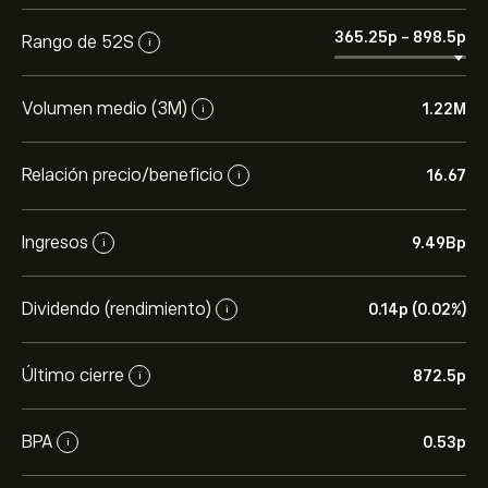
365.25‎p‎
-
898.5‎p‎
Rango de 52S
i
Volumen medio (3M)
1.22M
i
Relación precio/beneficio
16.67
i
Ingresos
9.49B‎p‎
i
Dividendo (rendimiento)
0.14‎p‎ (0.02%)
i
Último cierre
872.5‎p‎
i
BPA
0.53‎p‎
i