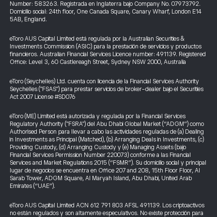
Number: 583263. Registrada en Inglaterra bajo Company No. 07973792.
Domicilio social: 24th floor, One Canada Square, Canary Wharf, London E14
5AB, England.
eToro AUS Capital Limited está regulada por la Australian Securities &
Investments Commission (ASIC) para la prestación de servicios y productos
financieros. Australian Financial Services Licence number: 491139. Registered
Office: Level 3, 60 Castlereagh Street, Sydney NSW 2000, Australia
eToro (Seychelles) Ltd. cuenta con licencia de la Financial Services Authority
Seychelles ("FSAS") para prestar servicios de broker-dealer bajo el Securities
Act 2007 License #SD076
eToro (ME) Limited está autorizada y regulada por la Financial Services
Regulatory Authority ("FSRA") del Abu Dhabi Global Market (“ADGM”) como
Authorised Person para llevar a cabo las actividades reguladas de (a) Dealing
in Investments as Principal (Matched), (b) Arranging Deals in Investments, (c)
Providing Custody, (d) Arranging Custody y (e) Managing Assets (bajo
Financial Services Permission Number 220073) conforme a las Financial
Services and Market Regulations 2015 (“FSMR”). Su domicilio social y principal
lugar de negocios se encuentra en Office 207 and 208, 15th Floor Floor, Al
Sarab Tower, ADGM Square, Al Maryah Island, Abu Dhabi, United Arab
Emirates (“UAE”).
eToro AUS Capital Limited ACN 612 791 803 AFSL 491139. Los criptoactivos
no están regulados y son altamente especulativos. No existe protección para