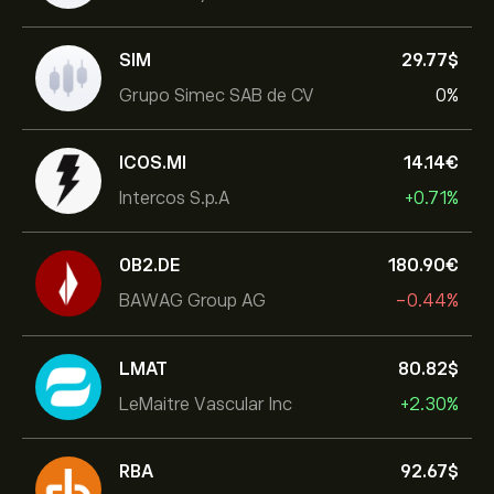
SIM
29.77‎$‎
Grupo Simec SAB de CV
0%
ICOS.MI
14.14‎€‎
Intercos S.p.A
+0.71%
0B2.DE
180.90‎€‎
BAWAG Group AG
-0.44%
LMAT
80.82‎$‎
LeMaitre Vascular Inc
+2.30%
RBA
92.67‎$‎