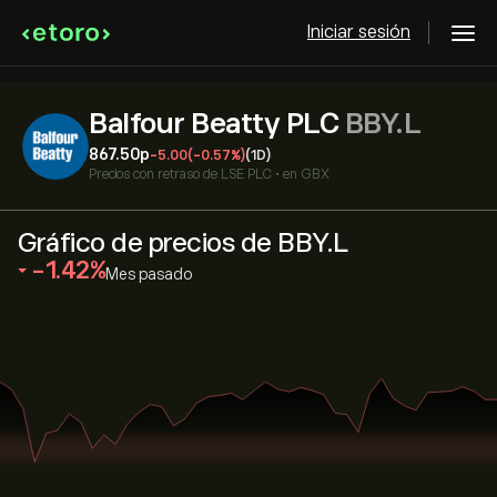
Iniciar sesión
Balfour Beatty PLC
BBY.L
867.50‎p‎
-5.00
(-0.57%)
(1D)
Precios con retraso de
LSE PLC
•
en GBX
Gráfico de precios de BBY.L
‎-1.42‎
Mes pasado