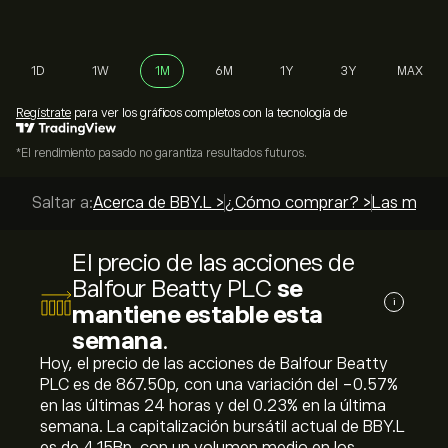
1D
1W
1M
6M
1Y
3Y
MAX
Regístrate
para ver los gráficos completos con la tecnología de
*El rendimiento pasado no garantiza resultados futuros.
Saltar a:
Acerca de BBY.L >
¿Cómo comprar? >
Las mejore
El precio de las acciones de
Balfour Beatty PLC
se
i
mantiene estable esta
semana
.
Hoy, el precio de las acciones de Balfour Beatty
PLC es de 867.50‎p‎, con una variación del ‎-0.57‎%
en las últimas 24 horas y del ‎0.23‎% en la última
semana. La capitalización bursátil actual de BBY.L