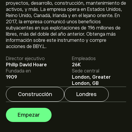
proyectos, desarrollo, construcción, mantenimiento de
activos, y más. La empresa opera en Estados Unidos,
Reino Unido, Canadá, Irlanda y en el lejano oriente. En
2017, la empresa comunicó unos beneficios
subyacentes en sus explotaciones de 196 millones de
libres, más del doble del año anterior. Obtenga más
información sobre este instrumento y compre
El precio actual de las acciones de BBY.L es de 867.50‎p‎.
acciones de BBY.L.
Director ejecutivo
Empleados
Philip David Hoare
26K
El precio medio objetivo para las acciones de Balfour
Fundada en
Sede central
Beatty PLC es de 867.50‎p‎.
Regístrate
en eToro para
1909
London, Greater
conocer los precios objetivo y las previsiones de los
London, GB
analistas.
Construcción
Londres
Las previsiones de los analistas para las acciones de
Balfour Beatty PLC se basan en las tendencias del
mercado, los estados financieros y el crecimiento
Empezar
previsto. Consulta las previsiones más recientes para
conocer la evolución futura de los precios.
La capitalización bursátil de Balfour Beatty PLC se sitúa
en 4.15B‎p‎