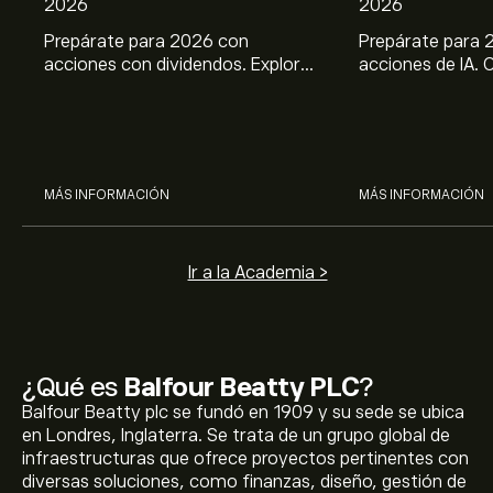
2026
2026
Prepárate para 2026 con
Prepárate para 
acciones con dividendos. Explora
acciones de IA. 
el potencial de J&J, Chevron,
potencial de Br
Coca Cola, Verizon, P&G y
ASML, AMD, SMCI
McDonald’s con el análisis
los análisis expe
experto de eToro.
MÁS INFORMACIÓN
MÁS INFORMACIÓN
Ir a la Academia >
¿Qué es
Balfour Beatty PLC
?
Balfour Beatty plc se fundó en 1909 y su sede se ubica
en Londres, Inglaterra. Se trata de un grupo global de
infraestructuras que ofrece proyectos pertinentes con
diversas soluciones, como finanzas, diseño, gestión de