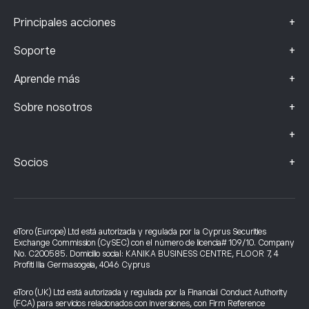
+
Principales acciones
+
Soporte
+
Aprende más
+
Sobre nosotros
+
+
Socios
eToro (Europe) Ltd está autorizada y regulada por la Cyprus Securities
Exchange Commission (CySEC) con el número de licencia# 109/10. Company
No. C200585. Domicilio social: KANIKA BUSINESS CENTRE, FLOOR 7, 4
Profiti Ilia Germasogeia, 4046 Cyprus
eToro (UK) Ltd está autorizada y regulada por la Financial Conduct Authority
(FCA) para servicios relacionados con inversiones, con Firm Reference