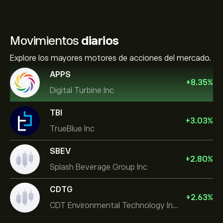
Movimientos
diarios
Explore los mayores motores de acciones del mercado.
APPS
+
8.35
%
Digital Turbine Inc
TBI
+
3.03
%
TrueBlue Inc
SBEV
+
2.80
%
Splash Beverage Group Inc
CDTG
+
2.63
%
CDT Environmental Technology Investment Holdings L