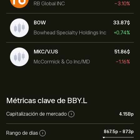
RB Global INC
-3.10%
BOW
33.87‎$‎
Bowhead Specialty Holdings Inc
+0.74%
MKC/V.US
51.86‎$‎
McCormick & Co Inc/MD
-1.16%
Métricas clave de BBY.L
Capitalización de mercado
4.15B‎p‎
i
867.5‎p‎
-
873‎p‎
Rango de días
i