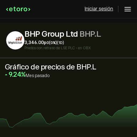
Iniciar sesión
BHP Group Ltd
BHP.L
3,346.00‎p‎
0
(0%)
(1D)
Precios con retraso de
LSE PLC
•
en GBX
Gráfico de precios de BHP.L
‎9.24‎
Mes pasado