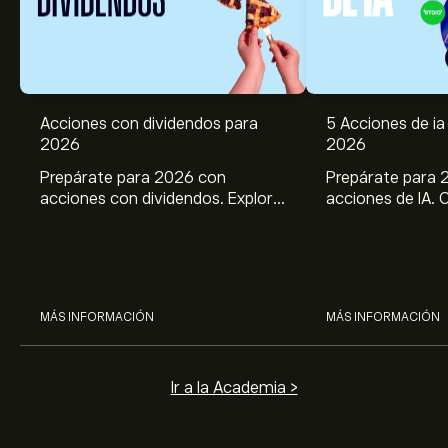
Acciones con dividendos para
5 Acciones de ia 
2026
2026
Prepárate para 2026 con
Prepárate para 
acciones con dividendos. Explora
acciones de IA. 
el potencial de J&J, Chevron,
potencial de Br
Coca Cola, Verizon, P&G y
ASML, AMD, SMCI
McDonald’s con el análisis
los análisis expe
experto de eToro.
MÁS INFORMACIÓN
MÁS INFORMACIÓN
Ir a la Academia >