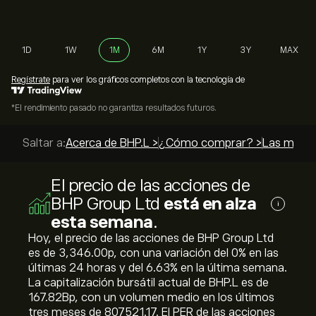
1D
1W
1M
6M
1Y
3Y
MAX
Regístrate
para ver los gráficos completos con la tecnología de
*El rendimiento pasado no garantiza resultados futuros.
Saltar a:
Acerca de BHP.L >
¿Cómo comprar? >
Las mejore
El precio de las acciones de
BHP Group Ltd
está en alza
i
esta semana
.
Hoy, el precio de las acciones de BHP Group Ltd
es de 3,346.00‎p‎, con una variación del ‎0‎% en las
últimas 24 horas y del ‎6.63‎% en la última semana.
La capitalización bursátil actual de BHP.L es de
167.82B‎p‎, con un volumen medio en los últimos
tres meses de 807521.17. El PER de las acciones