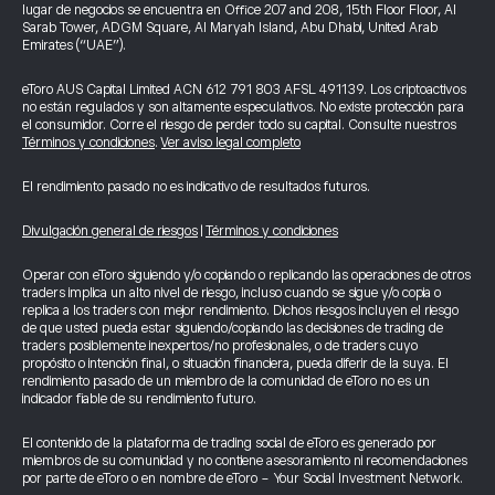
lugar de negocios se encuentra en Office 207 and 208, 15th Floor Floor, Al
Sarab Tower, ADGM Square, Al Maryah Island, Abu Dhabi, United Arab
Emirates (“UAE”).
eToro AUS Capital Limited ACN 612 791 803 AFSL 491139. Los criptoactivos
no están regulados y son altamente especulativos. No existe protección para
el consumidor. Corre el riesgo de perder todo su capital. Consulte nuestros
Términos y condiciones
.
Ver aviso legal completo
El rendimiento pasado no es indicativo de resultados futuros.
Divulgación general de riesgos
|
Términos y condiciones
Operar con eToro siguiendo y/o copiando o replicando las operaciones de otros
traders implica un alto nivel de riesgo, incluso cuando se sigue y/o copia o
replica a los traders con mejor rendimiento. Dichos riesgos incluyen el riesgo
de que usted pueda estar siguiendo/copiando las decisiones de trading de
traders posiblemente inexpertos/no profesionales, o de traders cuyo
propósito o intención final, o situación financiera, pueda diferir de la suya. El
rendimiento pasado de un miembro de la comunidad de eToro no es un
indicador fiable de su rendimiento futuro.
El contenido de la plataforma de trading social de eToro es generado por
miembros de su comunidad y no contiene asesoramiento ni recomendaciones
por parte de eToro o en nombre de eToro - Your Social Investment Network.