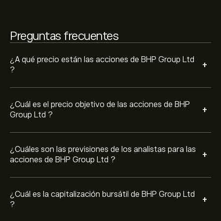
167.82B‎p‎
Preguntas frecuentes
Basado en las recomendaciones de 10 analistas para
BHP.L en los últimos 3 meses, el consenso general es
Mantenga.
¿A qué precio están las acciones de BHP Group Ltd
+
?
¿Cuál es el precio objetivo de las acciones de BHP
+
Group Ltd ?
¿Cuáles son las previsiones de los analistas para las
+
acciones de BHP Group Ltd ?
¿Cuál es la capitalización bursátil de BHP Group Ltd
+
?