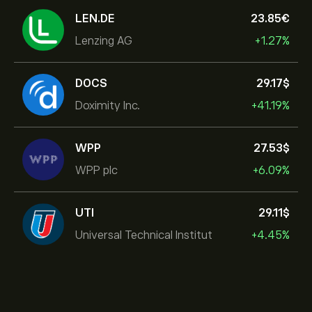
LEN.DE
23.85‎€‎
Lenzing AG
+1.27%
DOCS
29.17‎$‎
Doximity Inc.
+41.19%
WPP
27.53‎$‎
WPP plc
+6.09%
UTI
29.11‎$‎
Universal Technical Institut
+4.45%