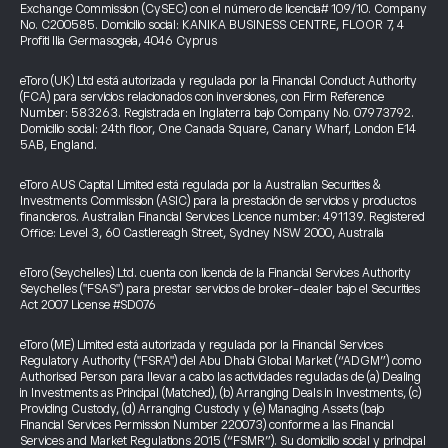
Exchange Commission (CySEC) con el número de licencia# 109/10. Company
No. C200585. Domicilio social: KANIKA BUSINESS CENTRE, FLOOR 7, 4
Profiti Ilia Germasogeia, 4046 Cyprus
eToro (UK) Ltd está autorizada y regulada por la Financial Conduct Authority
(FCA) para servicios relacionados con inversiones, con Firm Reference
Number: 583263. Registrada en Inglaterra bajo Company No. 07973792.
Domicilio social: 24th floor, One Canada Square, Canary Wharf, London E14
5AB, England.
eToro AUS Capital Limited está regulada por la Australian Securities &
Investments Commission (ASIC) para la prestación de servicios y productos
financieros. Australian Financial Services Licence number: 491139. Registered
Office: Level 3, 60 Castlereagh Street, Sydney NSW 2000, Australia
eToro (Seychelles) Ltd. cuenta con licencia de la Financial Services Authority
Seychelles ("FSAS") para prestar servicios de broker-dealer bajo el Securities
Act 2007 License #SD076
eToro (ME) Limited está autorizada y regulada por la Financial Services
Regulatory Authority ("FSRA") del Abu Dhabi Global Market (“ADGM”) como
Authorised Person para llevar a cabo las actividades reguladas de (a) Dealing
in Investments as Principal (Matched), (b) Arranging Deals in Investments, (c)
Providing Custody, (d) Arranging Custody y (e) Managing Assets (bajo
Financial Services Permission Number 220073) conforme a las Financial
Services and Market Regulations 2015 (“FSMR”). Su domicilio social y principal