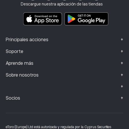
Seguro de inversión
Descargue nuestra aplicación de las tiendas
Documentos de información clave
Smart Portfolios
Datos de reclamaciones (clientes de la FCA)
+
Principales acciones
+
Soporte
+
Aprende más
+
Sobre nosotros
+
+
Socios
eToro (Europe) Ltd está autorizada y regulada por la Cyprus Securities