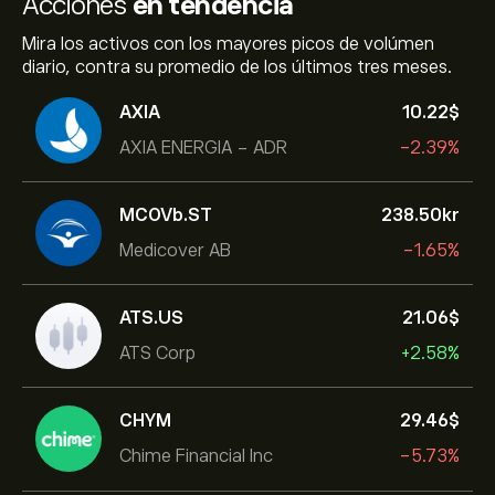
Acciones
en tendencia
Mira los activos con los mayores picos de volúmen
diario, contra su promedio de los últimos tres meses.
AXIA
10.22‎$‎
AXIA ENERGIA - ADR
-2.39%
MCOVb.ST
238.50‎kr‎
Medicover AB
-1.65%
ATS.US
21.06‎$‎
ATS Corp
+2.58%
CHYM
29.46‎$‎
Chime Financial Inc
-5.73%