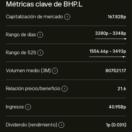
Métricas clave de BHP.L
Capitalización de mercado
167.82B‎p‎
i
3280‎p‎
-
3348‎p‎
Rango de días
i
1556.66‎p‎
-
3493‎p‎
Rango de 52S
i
Volumen medio (3M)
807521.17
i
Relación precio/beneficio
21.6
i
Ingresos
40.95B‎p‎
i
Dividendo (rendimiento)
1‎p‎ (0.03%)
i