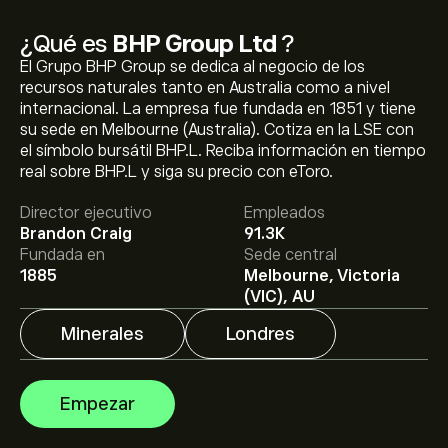
¿Qué es
BHP Group Ltd
?
El Grupo BHP Group se dedica al negocio de los
recursos naturales tanto en Australia como a nivel
internacional. La empresa fue fundada en 1851 y tiene
su sede en Melbourne (Australia). Cotiza en la LSE con
el símbolo bursátil BHP.L. Reciba información en tiempo
El precio actual de las acciones de BHP.L es de
real sobre BHP.L y siga su precio con eToro.
3,346.00‎p‎.
Director ejecutivo
Empleados
Brandon Craig
91.3K
El precio medio objetivo para las acciones de BHP
Fundada en
Sede central
Group Ltd es de 3,346.00‎p‎.
Regístrate
en eToro para
1885
Melbourne, Victoria
conocer los precios objetivo y las previsiones de los
(VIC), AU
analistas.
Minerales
Londres
Las previsiones de los analistas para las acciones de
BHP Group Ltd se basan en las tendencias del mercado,
los estados financieros y el crecimiento previsto.
Empezar
Consulta las previsiones más recientes para conocer la
evolución futura de los precios.
La capitalización bursátil de BHP Group Ltd se sitúa en