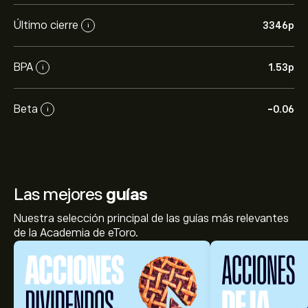
Último cierre
3346‎p‎
i
BPA
1.53‎p‎
i
Beta
-0.06
i
Las mejores
guías
Nuestra selección principal de las guías más relevantes
de la Academia de eToro.