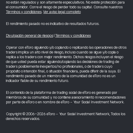
no están regulados y son altamente especulativos. No existe protección para
el consumidor. Corre el riesgo de perder todo su capital. Consulte nuestros
Términos y condiciones
.
Ver aviso legal completo
El rendimiento pasado no es indicativo de resultados futuros.
Divulgación general de riesgos
|
Términos y condiciones
Operar con eToro siguiendo y/o copiando o replicando las operaciones de otros
traders implica un alto nivel de riesgo, incluso cuando se sigue y/o copia o
replica a los traders con mejor rendimiento. Dichos riesgos incluyen el riesgo
de que usted pueda estar siguiendo/copiando las decisiones de trading de
traders posiblemente inexpertos/no profesionales, o de traders cuyo
propósito o intención final, o situación financiera, pueda diferir de la suya. El
rendimiento pasado de un miembro de la comunidad de eToro no es un
indicador fiable de su rendimiento futuro.
El contenido de la plataforma de trading social de eToro es generado por
miembros de su comunidad y no contiene asesoramiento ni recomendaciones
por parte de eToro o en nombre de eToro - Your Social Investment Network.
Copyright © 2006-2026 eToro - Your Social Investment Network, Todos los
derechos reservados.