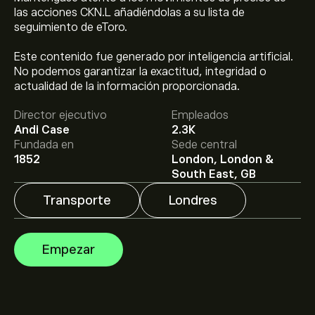
las acciones CKN.L añadiéndolas a su lista de
seguimiento de eToro.
Este contenido fue generado por inteligencia artificial.
El precio actual de las acciones de CKN.L es de
No podemos garantizar la exactitud, integridad o
4,860.00‎p‎.
actualidad de la información proporcionada.
Director ejecutivo
Empleados
El precio medio objetivo para las acciones de Clarkson
Andi Case
2.3K
PLC es de 4,860.00‎p‎.
Regístrate
en eToro para conocer
Fundada en
Sede central
los precios objetivo y las previsiones de los analistas.
1852
London, London &
South East, GB
Las previsiones de los analistas para las acciones de
Transporte
Londres
Clarkson PLC se basan en las tendencias del mercado,
los estados financieros y el crecimiento previsto.
Consulta las previsiones más recientes para conocer la
La capitalización bursátil de Clarkson PLC se sitúa en
Empezar
evolución futura de los precios.
1.5B‎p‎
Basado en las recomendaciones de 1 analistas para