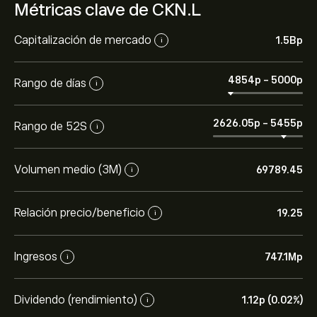
Métricas clave de CKN.L
Capitalización de mercado
1.5B‎p‎
i
4854‎p‎
-
5000‎p‎
Rango de días
i
2626.05‎p‎
-
5455‎p‎
Rango de 52S
i
Volumen medio (3M)
69789.45
i
Relación precio/beneficio
19.25
i
Ingresos
747.1M‎p‎
i
Dividendo (rendimiento)
1.12‎p‎ (0.02%)
i