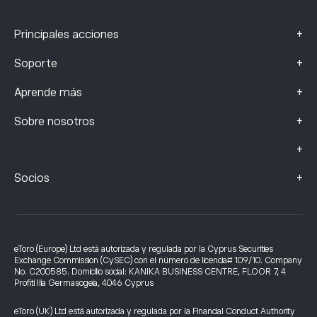
+
Principales acciones
+
Soporte
+
Aprende más
+
Sobre nosotros
+
+
Socios
eToro (Europe) Ltd está autorizada y regulada por la Cyprus Securities
Exchange Commission (CySEC) con el número de licencia# 109/10. Company
No. C200585. Domicilio social: KANIKA BUSINESS CENTRE, FLOOR 7, 4
Profiti Ilia Germasogeia, 4046 Cyprus
eToro (UK) Ltd está autorizada y regulada por la Financial Conduct Authority