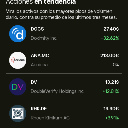
Acciones
en tendencia
Mira los activos con los mayores picos de volúmen
diario, contra su promedio de los últimos tres meses.
DOCS
27.40‎$‎
Doximity Inc.
+32.62%
ANA.MC
213.00‎€‎
Acciona
0%
DV
13.21‎$‎
DoubleVerify Holdings Inc
+12.81%
RHK.DE
13.30‎€‎
Rhoen Klinikum AG
+3.91%