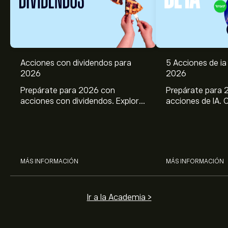
Acciones con dividendos para
5 Acciones de ia 
2026
2026
Prepárate para 2026 con
Prepárate para 
acciones con dividendos. Explora
acciones de IA. 
el potencial de J&J, Chevron,
potencial de Br
Coca Cola, Verizon, P&G y
ASML, AMD, SMCI
McDonald’s con el análisis
los análisis expe
experto de eToro.
MÁS INFORMACIÓN
MÁS INFORMACIÓN
Ir a la Academia >