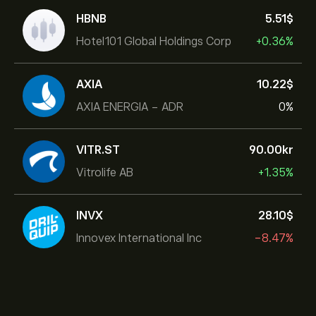
HBNB
5.51‎$‎
Hotel101 Global Holdings Corp
+0.36%
AXIA
10.22‎$‎
AXIA ENERGIA - ADR
0%
VITR.ST
90.00‎kr‎
Vitrolife AB
+1.35%
INVX
28.10‎$‎
Innovex International Inc
-8.47%