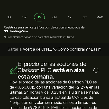
1D
1W
1M
6M
1Y
3Y
MAX
Regístrate
para ver los gráficos completos con la tecnología de
*El rendimiento pasado no garantiza resultados futuros.
Saltar a:
Acerca de CKN.L >
¿Cómo comprar? >
Las mejor
El precio de las acciones de
Clarkson PLC
está en alza
i
esta semana
.
Hoy, el precio de las acciones de Clarkson PLC es
de 4,860.00‎p‎, con una variación del ‎-2.29‎% en las
últimas 24 horas y del ‎3.23‎% en la última semana.
La capitalización bursátil actual de CKN.L es de
1.5B‎p‎, con un volumen medio en los últimos tres
meses de 69789.45. El PER de las acciones es de