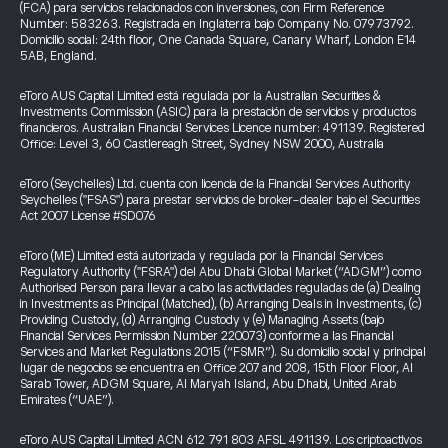
(FCA) para servicios relacionados con inversiones, con Firm Reference
Number: 583263. Registrada en Inglaterra bajo Company No. 07973792.
Domicilio social: 24th floor, One Canada Square, Canary Wharf, London E14
5AB, England.
eToro AUS Capital Limited está regulada por la Australian Securities &
Investments Commission (ASIC) para la prestación de servicios y productos
financieros. Australian Financial Services Licence number: 491139. Registered
Office: Level 3, 60 Castlereagh Street, Sydney NSW 2000, Australia
eToro (Seychelles) Ltd. cuenta con licencia de la Financial Services Authority
Seychelles ("FSAS") para prestar servicios de broker-dealer bajo el Securities
Act 2007 License #SD076
eToro (ME) Limited está autorizada y regulada por la Financial Services
Regulatory Authority ("FSRA") del Abu Dhabi Global Market (“ADGM”) como
Authorised Person para llevar a cabo las actividades reguladas de (a) Dealing
in Investments as Principal (Matched), (b) Arranging Deals in Investments, (c)
Providing Custody, (d) Arranging Custody y (e) Managing Assets (bajo
Financial Services Permission Number 220073) conforme a las Financial
Services and Market Regulations 2015 (“FSMR”). Su domicilio social y principal
lugar de negocios se encuentra en Office 207 and 208, 15th Floor Floor, Al
Sarab Tower, ADGM Square, Al Maryah Island, Abu Dhabi, United Arab
Emirates (“UAE”).
eToro AUS Capital Limited ACN 612 791 803 AFSL 491139. Los criptoactivos