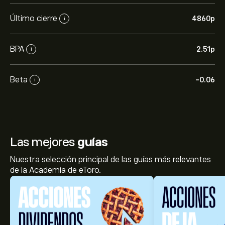
Último cierre
4860‎p‎
i
BPA
2.51‎p‎
i
Beta
-0.06
i
Las mejores
guías
Nuestra selección principal de las guías más relevantes
de la Academia de eToro.