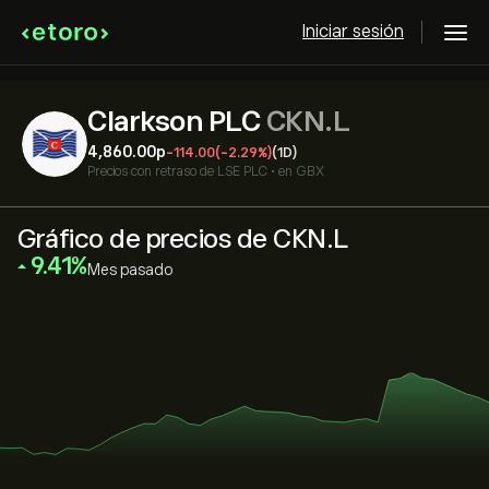
Iniciar sesión
Clarkson PLC
CKN.L
4,860.00‎p‎
-114.00
(-2.29%)
(1D)
Precios con retraso de
LSE PLC
•
en GBX
Gráfico de precios de CKN.L
‎9.41‎
Mes pasado