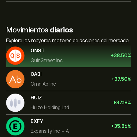
Movimientos
diarios
Explore los mayores motores de acciones del mercado.
QNST
+
38.50
%
QuinStreet Inc
OABI
+
37.50
%
OmniAb Inc
HUIZ
+
37.18
%
Huize Holding Ltd
EXFY
+
35.86
%
Expensify Inc - A