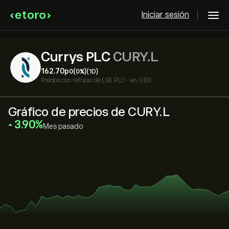
Iniciar sesión
Currys PLC
CURY.L
162.70‎p‎
0
(0%)
(1D)
Precios con retraso de
LSE PLC
•
en GBX
Gráfico de precios de CURY.L
‎3.90‎
Mes pasado