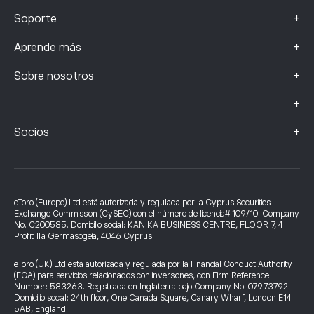
+
Soporte
+
Aprende más
+
Sobre nosotros
+
+
Socios
eToro (Europe) Ltd está autorizada y regulada por la Cyprus Securities
Exchange Commission (CySEC) con el número de licencia# 109/10. Company
No. C200585. Domicilio social: KANIKA BUSINESS CENTRE, FLOOR 7, 4
Profiti Ilia Germasogeia, 4046 Cyprus
eToro (UK) Ltd está autorizada y regulada por la Financial Conduct Authority
(FCA) para servicios relacionados con inversiones, con Firm Reference
Number: 583263. Registrada en Inglaterra bajo Company No. 07973792.
Domicilio social: 24th floor, One Canada Square, Canary Wharf, London E14
5AB, England.