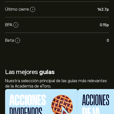
Último cierre
162.7‎p‎
i
BPA
0.15‎p‎
i
Beta
0
i
Las mejores
guías
Nuestra selección principal de las guías más relevantes
de la Academia de eToro.