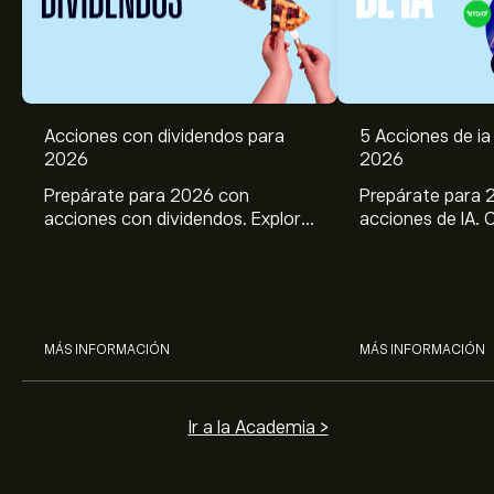
Acciones con dividendos para
5 Acciones de ia 
2026
2026
Prepárate para 2026 con
Prepárate para 
acciones con dividendos. Explora
acciones de IA. 
el potencial de J&J, Chevron,
potencial de Br
Coca Cola, Verizon, P&G y
ASML, AMD, SMCI
McDonald’s con el análisis
los análisis expe
experto de eToro.
MÁS INFORMACIÓN
MÁS INFORMACIÓN
Ir a la Academia >