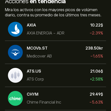
Acciones
en tendencia
Mira los activos con los mayores picos de volúmen
diario, contra su promedio de los últimos tres meses.
AXIA
10.22‎$‎
AXIA ENERGIA - ADR
-2.39%
MCOVb.ST
238.50‎kr‎
Medicover AB
-1.65%
ATS.US
21.06‎$‎
ATS Corp
+2.58%
CHYM
29.49‎$‎
Chime Financial Inc
-5.63%