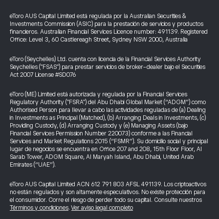
eToro AUS Capital Limited está regulada por la Australian Securities &
Investments Commission (ASIC) para la prestación de servicios y productos
financieros. Australian Financial Services Licence number: 491139. Registered
Office: Level 3, 60 Castlereagh Street, Sydney NSW 2000, Australia
eToro (Seychelles) Ltd. cuenta con licencia de la Financial Services Authority
Seychelles ("FSAS") para prestar servicios de broker-dealer bajo el Securities
Act 2007 License #SD076
eToro (ME) Limited está autorizada y regulada por la Financial Services
Regulatory Authority ("FSRA") del Abu Dhabi Global Market (“ADGM”) como
Authorised Person para llevar a cabo las actividades reguladas de (a) Dealing
in Investments as Principal (Matched), (b) Arranging Deals in Investments, (c)
Providing Custody, (d) Arranging Custody y (e) Managing Assets (bajo
Financial Services Permission Number 220073) conforme a las Financial
Services and Market Regulations 2015 (“FSMR”). Su domicilio social y principal
lugar de negocios se encuentra en Office 207 and 208, 15th Floor Floor, Al
Sarab Tower, ADGM Square, Al Maryah Island, Abu Dhabi, United Arab
Emirates (“UAE”).
eToro AUS Capital Limited ACN 612 791 803 AFSL 491139. Los criptoactivos
no están regulados y son altamente especulativos. No existe protección para
el consumidor. Corre el riesgo de perder todo su capital. Consulte nuestros
Términos y condiciones
.
Ver aviso legal completo