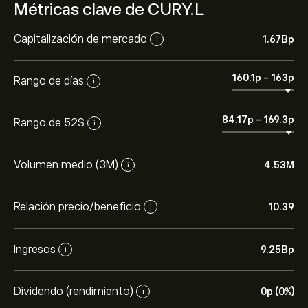
Métricas clave de CURY.L
Capitalización de mercado
1.67B‎p‎
i
160.1‎p‎
-
163‎p‎
Rango de días
i
84.17‎p‎
-
169.3‎p‎
Rango de 52S
i
Volumen medio (3M)
4.53M
i
Relación precio/beneficio
10.39
i
Ingresos
9.25B‎p‎
i
Dividendo (rendimiento)
0‎p‎ (0%)
i