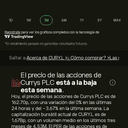
1D
1W
1M
6M
1Y
3Y
MAX
Regístrate
para ver los gráficos completos con la tecnología de
*El rendimiento pasado no garantiza resultados futuros.
Saltar a:
Acerca de CURY.L >
¿Cómo comprar? >
Las mejo
El precio de las acciones de
Currys PLC
está a la baja
i
esta semana
.
Hoy, el precio de las acciones de Currys PLC es de
162.70‎p‎, con una variación del ‎0‎% en las últimas
24 horas y del ‎-3.67‎% en la última semana. La
capitalización bursátil actual de CURY.L es de
1.67B‎p‎, con un volumen medio en los últimos tres
meses de 4.53M. El PER de las acciones es de