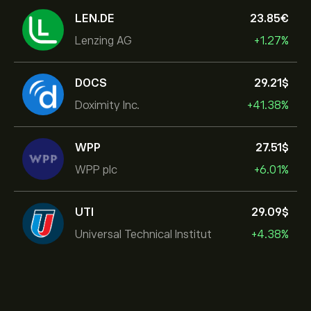
LEN.DE
23.85‎€‎
Lenzing AG
+1.27%
DOCS
29.21‎$‎
Doximity Inc.
+41.38%
WPP
27.51‎$‎
WPP plc
+6.01%
UTI
29.09‎$‎
Universal Technical Institut
+4.38%