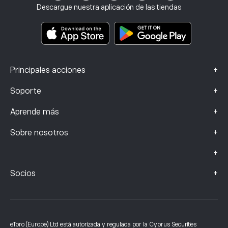
Seguro de inversión
Descargue nuestra aplicación de las tiendas
Documentos de información clave
Smart Portfolios
Datos de reclamaciones (clientes de la FCA)
+
Principales acciones
+
Soporte
+
Aprende más
+
Sobre nosotros
+
+
Socios
eToro (Europe) Ltd está autorizada y regulada por la Cyprus Securities