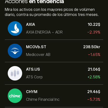
Acciones
en tendencia
Mira los activos con los mayores picos de volúmen
diario, contra su promedio de los últimos tres meses.
AXIA
10.22‎$‎
AXIA ENERGIA - ADR
-2.39%
MCOVb.ST
238.50‎kr‎
Medicover AB
-1.65%
ATS.US
21.06‎$‎
ATS Corp
+2.58%
CHYM
29.46‎$‎
Chime Financial Inc
-5.73%