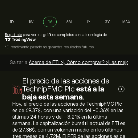
1D
1W
1M
6M
1Y
3Y
MAX
Regístrate
para ver los gráficos completos con la tecnología de
*El rendimiento pasado no garantiza resultados futuros.
Saltar a:
Acerca de FTI >
¿Cómo comprar? >
Las mejores 
El precio de las acciones de
TechnipFMC Plc
está a la
i
baja esta semana
.
Hoy, el precio de las acciones de TechnipFMC Plc
es de 69.37‎$‎, con una variación del ‎-0.36‎% en las
últimas 24 horas y del ‎-3.21‎% en la última
semana. La capitalización bursátil actual de FTI es
de 27.3B‎$‎, con un volumen medio en los últimos
tres meses de 4.72M. El PER de las acciones es de