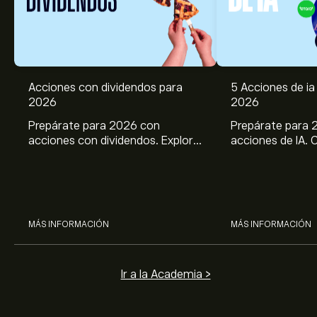
Acciones con dividendos para
5 Acciones de ia 
2026
2026
Prepárate para 2026 con
Prepárate para 
acciones con dividendos. Explora
acciones de IA. 
el potencial de J&J, Chevron,
potencial de Br
Coca Cola, Verizon, P&G y
ASML, AMD, SMCI
McDonald’s con el análisis
los análisis expe
experto de eToro.
MÁS INFORMACIÓN
MÁS INFORMACIÓN
Ir a la Academia >