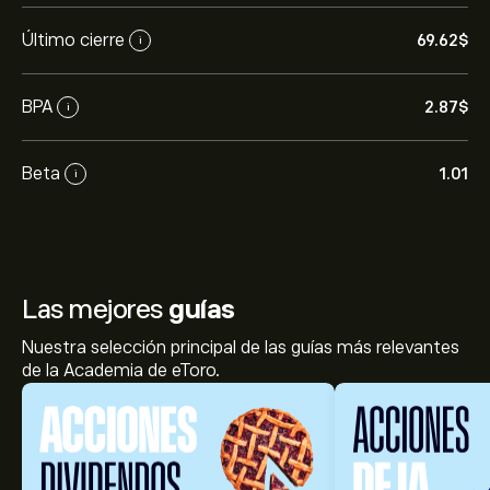
Último cierre
69.62‎$‎
i
BPA
2.87‎$‎
i
Beta
1.01
i
Las mejores
guías
Nuestra selección principal de las guías más relevantes
de la Academia de eToro.