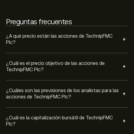
27.3B‎$‎
Preguntas frecuentes
Basado en las recomendaciones de 11 analistas para
FTI en los últimos 3 meses, el consenso general es
Compra fuerte.
¿A qué precio están las acciones de TechnipFMC
+
Plc?
¿Cuál es el precio objetivo de las acciones de
+
TechnipFMC Plc?
¿Cuáles son las previsiones de los analistas para las
+
acciones de TechnipFMC Plc?
¿Cuál es la capitalización bursátil de TechnipFMC
+
Plc?