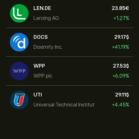
LEN.DE
23.85‎€‎
Lenzing AG
+1.27%
DOCS
29.17‎$‎
Doximity Inc.
+41.19%
WPP
27.53‎$‎
WPP plc
+6.09%
UTI
29.11‎$‎
Universal Technical Institut
+4.45%