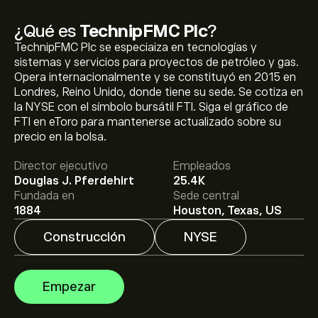
¿Qué es
TechnipFMC Plc
?
TechnipFMC Plc se especiaiza en tecnologías y
sistemas y servicios para proyectos de petróleo y gas.
Opera internacionalmente y se constituyó en 2015 en
Londres, Reino Unido, donde tiene su sede. Se cotiza en
la NYSE con el símbolo bursátil FTI. Siga el gráfico de
El precio actual de las acciones de FTI es de 69.37‎$‎.
FTI en eToro para mantenerse actualizado sobre su
precio en la bolsa.
Director ejecutivo
Empleados
El precio medio objetivo para las acciones de
Douglas J. Pferdehirt
25.4K
TechnipFMC Plc es de 69.37‎$‎.
Regístrate
en eToro para
Fundada en
Sede central
conocer los precios objetivo y las previsiones de los
1884
Houston, Texas, US
analistas.
Construcción
NYSE
Las previsiones de los analistas para las acciones de
TechnipFMC Plc se basan en las tendencias del
mercado, los estados financieros y el crecimiento
Empezar
previsto. Consulta las previsiones más recientes para
conocer la evolución futura de los precios.
La capitalización bursátil de TechnipFMC Plc se sitúa en