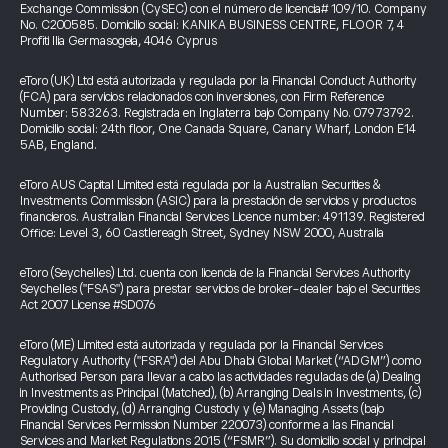
Exchange Commission (CySEC) con el número de licencia# 109/10. Company
No. C200585. Domicilio social: KANIKA BUSINESS CENTRE, FLOOR 7, 4
Profiti Ilia Germasogeia, 4046 Cyprus
eToro (UK) Ltd está autorizada y regulada por la Financial Conduct Authority
(FCA) para servicios relacionados con inversiones, con Firm Reference
Number: 583263. Registrada en Inglaterra bajo Company No. 07973792.
Domicilio social: 24th floor, One Canada Square, Canary Wharf, London E14
5AB, England.
eToro AUS Capital Limited está regulada por la Australian Securities &
Investments Commission (ASIC) para la prestación de servicios y productos
financieros. Australian Financial Services Licence number: 491139. Registered
Office: Level 3, 60 Castlereagh Street, Sydney NSW 2000, Australia
eToro (Seychelles) Ltd. cuenta con licencia de la Financial Services Authority
Seychelles ("FSAS") para prestar servicios de broker-dealer bajo el Securities
Act 2007 License #SD076
eToro (ME) Limited está autorizada y regulada por la Financial Services
Regulatory Authority ("FSRA") del Abu Dhabi Global Market (“ADGM”) como
Authorised Person para llevar a cabo las actividades reguladas de (a) Dealing
in Investments as Principal (Matched), (b) Arranging Deals in Investments, (c)
Providing Custody, (d) Arranging Custody y (e) Managing Assets (bajo
Financial Services Permission Number 220073) conforme a las Financial
Services and Market Regulations 2015 (“FSMR”). Su domicilio social y principal