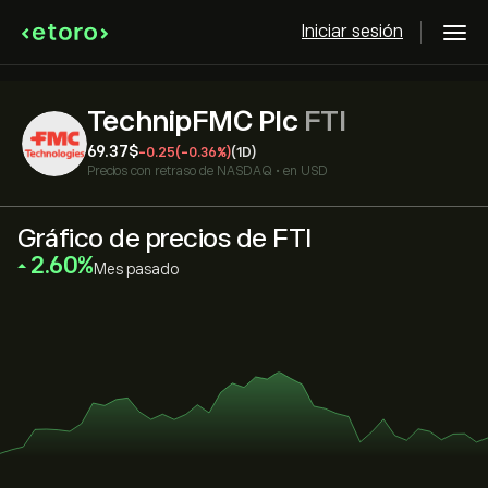
Iniciar sesión
TechnipFMC Plc
FTI
69.37‎$‎
-0.25
(-0.36%)
(1D)
Precios con retraso de
NASDAQ
•
en USD
Gráfico de precios de FTI
‎2.60‎
Mes pasado