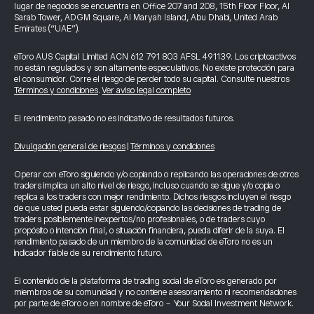
lugar de negocios se encuentra en Office 207 and 208, 15th Floor Floor, Al
Sarab Tower, ADGM Square, Al Maryah Island, Abu Dhabi, United Arab
Emirates (“UAE”).
eToro AUS Capital Limited ACN 612 791 803 AFSL 491139. Los criptoactivos
no están regulados y son altamente especulativos. No existe protección para
el consumidor. Corre el riesgo de perder todo su capital. Consulte nuestros
Términos y condiciones
.
Ver aviso legal completo
El rendimiento pasado no es indicativo de resultados futuros.
Divulgación general de riesgos
|
Términos y condiciones
Operar con eToro siguiendo y/o copiando o replicando las operaciones de otros
traders implica un alto nivel de riesgo, incluso cuando se sigue y/o copia o
replica a los traders con mejor rendimiento. Dichos riesgos incluyen el riesgo
de que usted pueda estar siguiendo/copiando las decisiones de trading de
traders posiblemente inexpertos/no profesionales, o de traders cuyo
propósito o intención final, o situación financiera, pueda diferir de la suya. El
rendimiento pasado de un miembro de la comunidad de eToro no es un
indicador fiable de su rendimiento futuro.
El contenido de la plataforma de trading social de eToro es generado por
miembros de su comunidad y no contiene asesoramiento ni recomendaciones
por parte de eToro o en nombre de eToro - Your Social Investment Network.