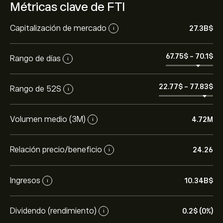
Métricas clave de FTI
Capitalización de mercado
27.3B‎$‎
i
67.75‎$‎
-
70.1‎$‎
Rango de días
i
22.77‎$‎
-
77.83‎$‎
Rango de 52S
i
Volumen medio (3M)
4.72M
i
Relación precio/beneficio
24.26
i
Ingresos
10.34B‎$‎
i
Dividendo (rendimiento)
0.2‎$‎ (0%)
i