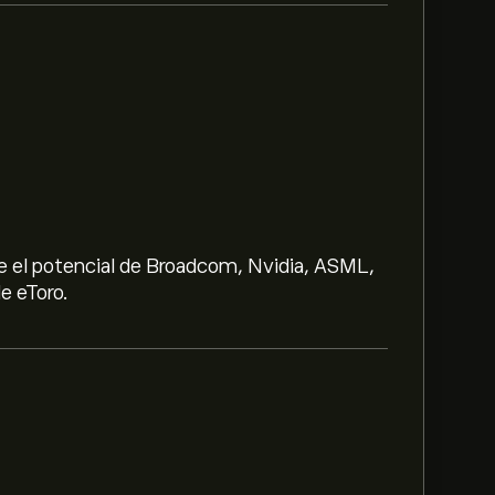
e el potencial de Broadcom, Nvidia, ASML,
e eToro.
e 78.25‎€‎.