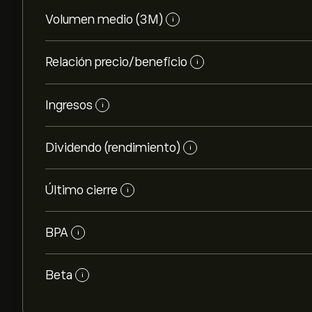
Volumen medio (3M)
i
Relación precio/beneficio
i
Ingresos
i
Dividendo (rendimiento)
i
Último cierre
i
BPA
i
Beta
i