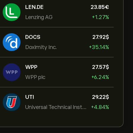
LEN.DE
23.85‎€‎
Lenzing AG
+1.27%
DOCS
27.92‎$‎
Doximity Inc.
+35.14%
WPP
27.57‎$‎
WPP plc
+6.24%
UTI
29.22‎$‎
Universal Technical Institut
+4.84%