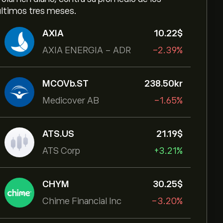
últimos tres meses.
AXIA
10.22‎$‎
AXIA ENERGIA - ADR
-2.39%
MCOVb.ST
238.50‎kr‎
Medicover AB
-1.65%
ATS.US
21.19‎$‎
ATS Corp
+3.21%
CHYM
30.25‎$‎
Chime Financial Inc
-3.20%