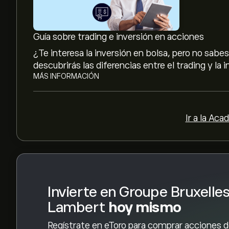
El precio medio objetivo para las acciones de G
Regístrate
en eToro para conocer los precios obje
Guía sobre trading e inversión en acciones
¿Te interesa la inversión en bolsa, pero no sab
Las previsiones de los analistas para las accio
descubrirás las diferencias entre el trading y la 
las tendencias del mercado, los estados financie
MÁS INFORMACIÓN
previsiones más recientes para conocer la evoluc
La capitalización bursátil de Groupe Bruxelles L
Ir a la Aca
Invierte en Groupe Bruxelle
Lambert
hoy mismo
Regístrate en eToro para comprar acciones 