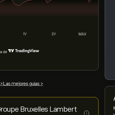
1Y
3Y
MAX
ía de
 >
Las mejores guías >
 Groupe Bruxelles Lambert
i