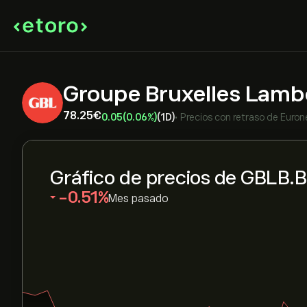
Groupe Bruxelles Lamb
78.25‎€‎
0.05
(0.06%)
(1D)
•
Precios con retraso de
Euron
Gráfico de precios de GBLB.
‎-0.51‎
Mes pasado