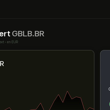
ert
GBLB.BR
ext
•
en EUR
BR