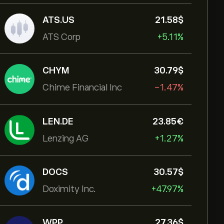
ATS.US
21.58‎$‎
ATS Corp
+5.11%
CHYM
30.79‎$‎
Chime Financial Inc
-1.47%
LEN.DE
23.85‎€‎
Lenzing AG
+1.27%
DOCS
30.57‎$‎
Doximity Inc.
+47.97%
WPP
27.36‎$‎