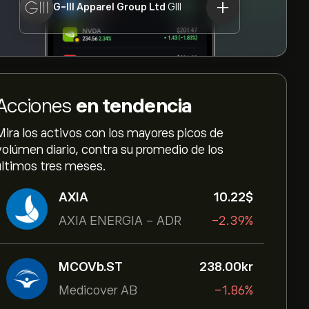
G-III Apparel Group Ltd
GIII
Acciones
en tendencia
Mira los activos con los mayores picos de
volúmen diario, contra su promedio de los
últimos tres meses.
AXIA
10.22‎$‎
AXIA ENERGIA - ADR
-2.39%
MCOVb.ST
238.00‎kr‎
Medicover AB
-1.86%