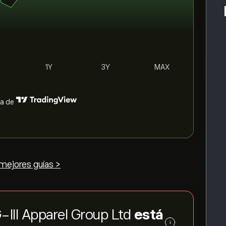
1Y
3Y
MAX
ía de
mejores guías >
G-III Apparel Group Ltd
está
i