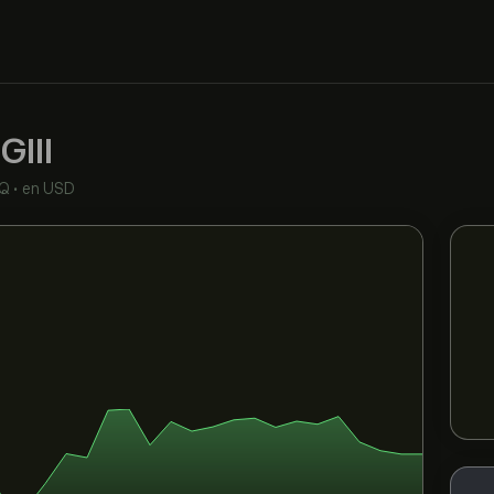
d
GIII
Q
•
en USD