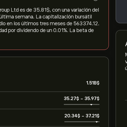
roup Ltd es de 35.81‎$‎, con una variación del
la última semana. La capitalización bursátil
edio en los últimos tres meses de 563374.12.
idad por dividendo de un 0.01%. La beta de
1.51B‎$‎
35.27‎$‎
-
35.97‎$‎
20.34‎$‎
-
37.21‎$‎