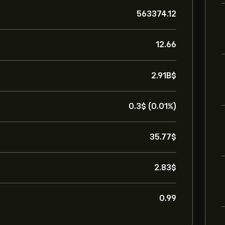
563374.12
12.66
2.91B‎$‎
0.3‎$‎ (0.01%)
35.77‎$‎
2.83‎$‎
0.99