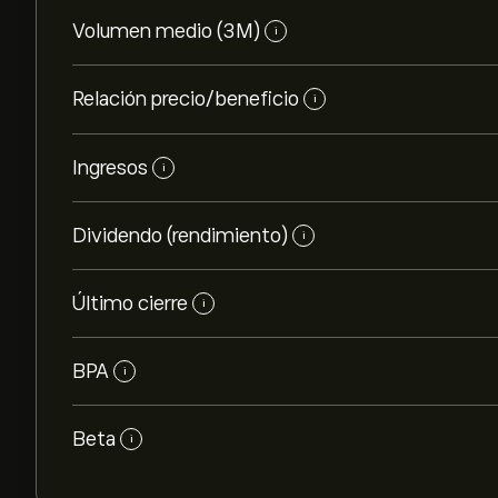
Volumen medio (3M)
i
Relación precio/beneficio
i
Ingresos
i
Dividendo (rendimiento)
i
Último cierre
i
BPA
i
Beta
i