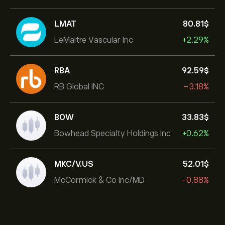
LMAT
80.81‎$‎
LeMaitre Vascular Inc
+2.29%
RBA
92.59‎$‎
RB Global INC
-3.18%
BOW
33.83‎$‎
Bowhead Specialty Holdings Inc
+0.62%
MKC/V.US
52.01‎$‎
McCormick & Co Inc/MD
-0.88%