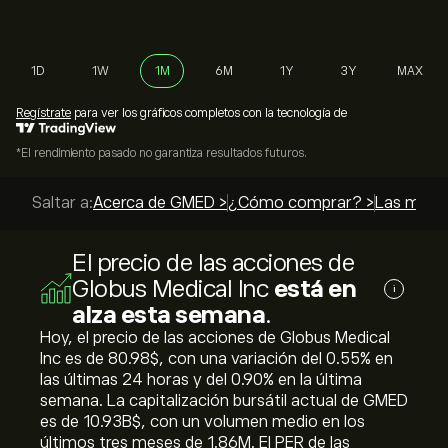
1D
1W
1M
6M
1Y
3Y
MAX
Regístrate
para ver los gráficos completos con la tecnología de
*El rendimiento pasado no garantiza resultados futuros.
Saltar a:
Acerca de GMED >
¿Cómo comprar? >
Las mejor
El precio de las acciones de
Globus Medical Inc
está en
i
alza esta semana
.
Hoy, el precio de las acciones de Globus Medical
Inc es de 80.98‎$‎, con una variación del ‎0.55‎% en
las últimas 24 horas y del ‎0.90‎% en la última
semana. La capitalización bursátil actual de GMED
es de 10.93B‎$‎, con un volumen medio en los
últimos tres meses de 1.86M. El PER de las