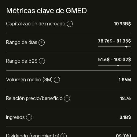
Métricas clave de GMED
Capitalización de mercado
10.93B‎$‎
i
78.76‎$‎
-
81.35‎$‎
Rango de días
i
51.6‎$‎
-
100.32‎$‎
Rango de 52S
i
Volumen medio (3M)
1.86M
i
Relación precio/beneficio
18.76
i
Ingresos
3.1B‎$‎
i
Dividendo (rendimiento)
0‎$‎ (0%)
i