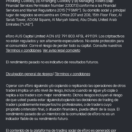
Providing Custody, (d) Arranging Custody y (e) Managing Assets (bajo
Financial Services Permission Number 220073) conforme a las Financial
Services and Market Regulations 2015 (“FSMR”). Su domicilio social y principal
lugar de negocios se encuentra en Office 207 and 208, 15th Floor Floor, Al
Sarab Tower, ADGM Square, Al Maryah Island, Abu Dhabi, United Arab
Emirates (“UAE”).
eToro AUS Capital Limited ACN 612 791 803 AFSL 491139. Los criptoactivos
no están regulados y son altamente especulativos. No existe protección para
el consumidor. Corre el riesgo de perder todo su capital. Consulte nuestros
Términos y condiciones
.
Ver aviso legal completo
El rendimiento pasado no es indicativo de resultados futuros.
Divulgación general de riesgos
|
Términos y condiciones
Operar con eToro siguiendo y/o copiando o replicando las operaciones de otros
traders implica un alto nivel de riesgo, incluso cuando se sigue y/o copia o
replica a los traders con mejor rendimiento. Dichos riesgos incluyen el riesgo
de que usted pueda estar siguiendo/copiando las decisiones de trading de
traders posiblemente inexpertos/no profesionales, o de traders cuyo
propósito o intención final, o situación financiera, pueda diferir de la suya. El
rendimiento pasado de un miembro de la comunidad de eToro no es un
indicador fiable de su rendimiento futuro.
El contenido de la plataforma de trading social de eToro es generado por