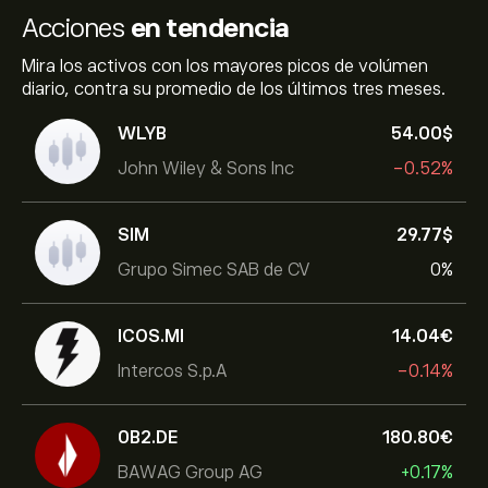
Acciones
en tendencia
Mira los activos con los mayores picos de volúmen
diario, contra su promedio de los últimos tres meses.
WLYB
54.00‎$‎
John Wiley & Sons Inc
-0.52%
SIM
29.77‎$‎
Grupo Simec SAB de CV
0%
ICOS.MI
14.04‎€‎
Intercos S.p.A
-0.14%
0B2.DE
180.80‎€‎
BAWAG Group AG
+0.17%