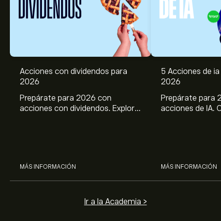
Acciones con dividendos para
5 Acciones de ia 
2026
2026
Prepárate para 2026 con
Prepárate para 
acciones con dividendos. Explora
acciones de IA. 
el potencial de J&J, Chevron,
potencial de Br
Coca Cola, Verizon, P&G y
ASML, AMD, SMCI
McDonald’s con el análisis
los análisis expe
experto de eToro.
MÁS INFORMACIÓN
MÁS INFORMACIÓN
Ir a la Academia >