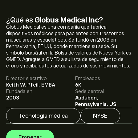
¿Qué es
Globus Medical Inc
?
Globus Medical es una compañía que fabrica
dispositivos médicos para pacientes con trastornos
musculares y esqueléticos. Se fundó en 2003 en
Pennsylvania, EE.UU, donde mantiene su sede. Su
símbolo bursátil en la Bolsa de valores de Nueva York es
GMED. Agregue a GMED a su lista de seguimiento de
El precio actual de las acciones de GMED es de 80.98‎$‎.
eToro y reciba datos actualizados de sus movimientos.
Director ejecutivo
Empleados
Keith W. Pfeil, EMBA
6K
El precio medio objetivo para las acciones de Globus
Fundada en
Sede central
Medical Inc es de 80.98‎$‎.
Regístrate
en eToro para
2003
Audubon,
conocer los precios objetivo y las previsiones de los
Pennsylvania, US
analistas.
Tecnología médica
NYSE
Las previsiones de los analistas para las acciones de
Globus Medical Inc se basan en las tendencias del
mercado, los estados financieros y el crecimiento
Empezar