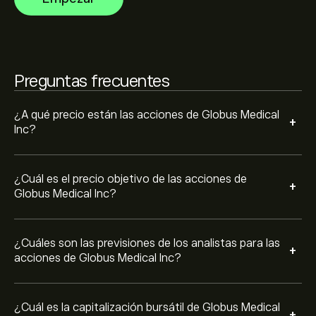
previsto. Consulta las previsiones más recientes para
conocer la evolución futura de los precios.
La capitalización bursátil de Globus Medical Inc se sitúa
en 10.93B‎$‎
Preguntas frecuentes
Basado en las recomendaciones de 7 analistas para
GMED en los últimos 3 meses, el consenso general es
Compra moderada.
¿A qué precio están las acciones de Globus Medical
+
Inc?
¿Cuál es el precio objetivo de las acciones de
+
Globus Medical Inc?
¿Cuáles son las previsiones de los analistas para las
+
acciones de Globus Medical Inc?
¿Cuál es la capitalización bursátil de Globus Medical
+