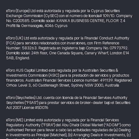
eToro (Europe) Ltd está autorizada y regulada por la Cyprus Securities
Exchange Commission (CySEC) con el número de licencia# 109/10. Company
No. C200585. Domicilio social: KANIKA BUSINESS CENTRE, FLOOR 7, 4
Profiti Ilia Germasogeia, 4046 Cyprus
eToro (UK) Ltd está autorizada y regulada por la Financial Conduct Authority
(FCA) para servicios relacionados con inversiones, con Firm Reference
Number: 583263. Registrada en Inglaterra bajo Company No. 07973792.
Domicilio social: 24th floor, One Canada Square, Canary Wharf, London E14
5AB, England.
eToro AUS Capital Limited está regulada por la Australian Securities &
Investments Commission (ASIC) para la prestación de servicios y productos
financieros. Australian Financial Services Licence number: 491139. Registered
Office: Level 3, 60 Castlereagh Street, Sydney NSW 2000, Australia
eToro (Seychelles) Ltd. cuenta con licencia de la Financial Services Authority
Seychelles ("FSAS") para prestar servicios de broker-dealer bajo el Securities
Act 2007 License #SD076
eToro (ME) Limited está autorizada y regulada por la Financial Services
Regulatory Authority ("FSRA") del Abu Dhabi Global Market (“ADGM”) como
Authorised Person para llevar a cabo las actividades reguladas de (a) Dealing
in Investments as Principal (Matched), (b) Arranging Deals in Investments, (c)