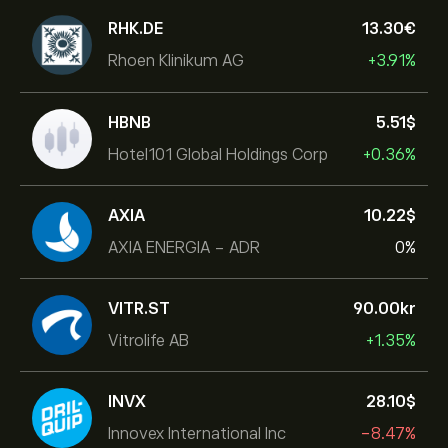
RHK.DE
13.30‎€‎
Rhoen Klinikum AG
+3.91%
HBNB
5.51‎$‎
Hotel101 Global Holdings Corp
+0.36%
AXIA
10.22‎$‎
AXIA ENERGIA - ADR
0%
VITR.ST
90.00‎kr‎
Vitrolife AB
+1.35%
INVX
28.10‎$‎
Innovex International Inc
-8.47%