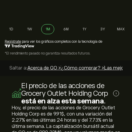
1D
1W
1M
6M
1Y
3Y
MAX
Regístrate
para ver los gráficos completos con la tecnología de
*El rendimiento pasado no garantiza resultados futuros.
Saltar a:
Acerca de GO >
¿Cómo comprar? >
Las mejores 
El precio de las acciones de
Grocery Outlet Holding Corp
i
está en alza esta semana
.
Hoy, el precio de las acciones de Grocery Outlet
Holding Corp es de 9.91‎$‎, con una variación del
‎2.27‎% en las últimas 24 horas y del ‎7.73‎% en la
última semana. La capitalización bursátil actual