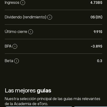
Ingresos
4.73B‎$‎
i
Dividendo (rendimiento)
0‎$‎ (0%)
i
Último cierre
9.91‎$‎
i
BPA
-3.89‎$‎
i
Beta
0.3
i
Las mejores
guías
Nuestra selección principal de las guías más relevantes
de la Academia de eToro.