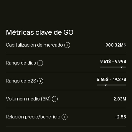
Métricas clave de GO
Capitalización de mercado
980.32M‎$‎
i
9.51‎$‎
-
9.99‎$‎
Rango de días
i
5.65‎$‎
-
19.37‎$‎
Rango de 52S
i
Volumen medio (3M)
2.83M
i
Relación precio/beneficio
-2.55
i