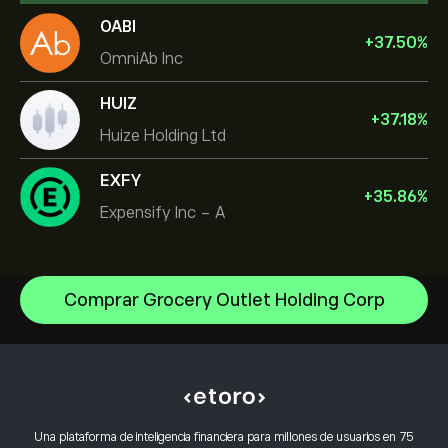
OABI
+
37.50
%
OmniAb Inc
HUIZ
+
37.18
%
Huize Holding Ltd
EXFY
+
35.86
%
Expensify Inc - A
Comprar Grocery Outlet Holding Corp
NVIDIA Corporation
Amazon.com Inc
Centro de ayuda
Microsoft
Cómo realizar un depósito
Cómo funciona el CopyTrading
Apple
Cómo retirar fondos
Inversión responsable
Meta Platforms Inc
Por qué elegir eToro
Abrir una cuenta
Una plataforma de inteligencia financiera para millones de usuarios en 75