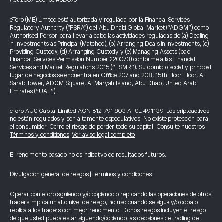
Act 2007 License #SD076
eToro (ME) Limited está autorizada y regulada por la Financial Services
Regulatory Authority ("FSRA") del Abu Dhabi Global Market (“ADGM”) como
Authorised Person para llevar a cabo las actividades reguladas de (a) Dealing
in Investments as Principal (Matched), (b) Arranging Deals in Investments, (c)
Providing Custody, (d) Arranging Custody y (e) Managing Assets (bajo
Financial Services Permission Number 220073) conforme a las Financial
Services and Market Regulations 2015 (“FSMR”). Su domicilio social y principal
lugar de negocios se encuentra en Office 207 and 208, 15th Floor Floor, Al
Sarab Tower, ADGM Square, Al Maryah Island, Abu Dhabi, United Arab
Emirates (“UAE”).
eToro AUS Capital Limited ACN 612 791 803 AFSL 491139. Los criptoactivos
no están regulados y son altamente especulativos. No existe protección para
el consumidor. Corre el riesgo de perder todo su capital. Consulte nuestros
Términos y condiciones
.
Ver aviso legal completo
El rendimiento pasado no es indicativo de resultados futuros.
Divulgación general de riesgos
|
Términos y condiciones
Operar con eToro siguiendo y/o copiando o replicando las operaciones de otros
traders implica un alto nivel de riesgo, incluso cuando se sigue y/o copia o
replica a los traders con mejor rendimiento. Dichos riesgos incluyen el riesgo
de que usted pueda estar siguiendo/copiando las decisiones de trading de