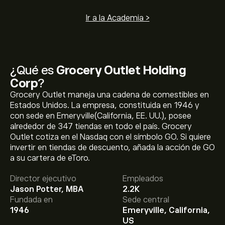
Ir a la Academia >
¿Qué es
Grocery Outlet Holding
Corp
?
Grocery Outlet maneja una cadena de comestibles en
Estados Unidos. La empresa, constituida en 1946 y
con sede en Emeryville(California, EE. UU.), posee
alrededor de 347 tiendas en todo el país. Grocery
Outlet cotiza en el Nasdaq con el símbolo GO. Si quiere
invertir en tiendas de descuento, añada la acción de GO
El precio actual de las acciones de GO es de 9.91‎$‎.
a su cartera de eToro.
Director ejecutivo
Empleados
Jason Potter, MBA
2.2K
El precio medio objetivo para las acciones de Grocery
Fundada en
Sede central
Outlet Holding Corp es de 9.91‎$‎.
Regístrate
en eToro
1946
Emeryville, California,
para conocer los precios objetivo y las previsiones de
US