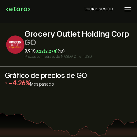
Iniciar sesión
Grocery Outlet Holding Corp
GO
9.91‎$‎
0.22
(2.27%)
(1D)
Precios con retraso de
NASDAQ
•
en USD
Gráfico de precios de GO
‎-4.26‎
Mes pasado