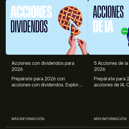
Acciones con dividendos para
5 Acciones de ia 
2026
2026
Prepárate para 2026 con
Prepárate para 
acciones con dividendos. Explora
acciones de IA. 
el potencial de J&J, Chevron,
potencial de Br
Coca Cola, Verizon, P&G y
ASML, AMD, SMCI
McDonald’s con el análisis
los análisis expe
experto de eToro.
MÁS INFORMACIÓN
MÁS INFORMACIÓN