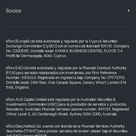
+
Socios
eToro (Europe) Ltd está autorizada y regulada por la Cyprus Securities
Exchange Commission (CySEC) con el número de licencia# 109/10. Company
No. C200585. Domicilio social: KANIKA BUSINESS CENTRE, FLOOR 7, 4
Profiti Ilia Germasogeia, 4046 Cyprus
eToro (UK) Ltd está autorizada y regulada por la Financial Conduct Authority
(FCA) para servicios relacionados con inversiones, con Firm Reference
Number: 583263. Registrada en Inglaterra bajo Company No. 07973792.
Domicilio social: 24th floor, One Canada Square, Canary Wharf, London E14
5AB, England.
eToro AUS Capital Limited está regulada por la Australian Securities &
Investments Commission (ASIC) para la prestación de servicios y productos
financieros. Australian Financial Services Licence number: 491139. Registered
Office: Level 3, 60 Castlereagh Street, Sydney NSW 2000, Australia
eToro (Seychelles) Ltd. cuenta con licencia de la Financial Services Authority
Seychelles ("FSAS") para prestar servicios de broker-dealer bajo el Securities