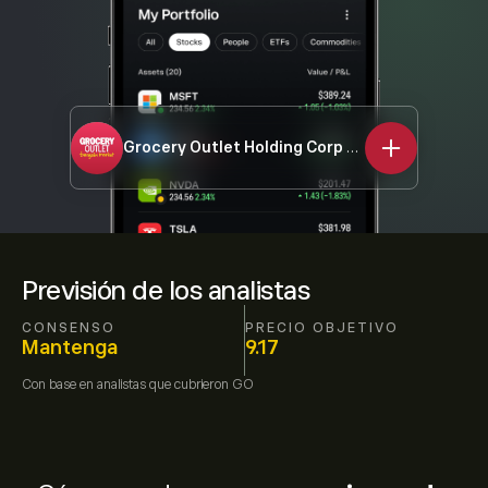
Grocery Outlet Holding Corp
GO
Previsión de los analistas
CONSENSO
PRECIO OBJETIVO
Mantenga
9.17
Con base en
analistas que cubrieron
GO