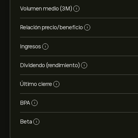
Volumen medio (3M)
i
Relación precio/beneficio
i
Ingresos
i
Dividendo (rendimiento)
i
Último cierre
i
BPA
i
Beta
i