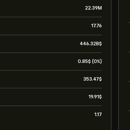
22.39M
17.76
446.32B‎$‎
0.85‎$‎ (0%)
353.47‎$‎
19.91‎$‎
1.17