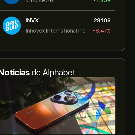
Vitrolife AB
+1.35%
INVX
28.10‎$‎
Innovex International Inc
-8.47%
Noticias
de Alphabet