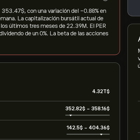
353.47‎$‎, con una variación del ‎-0.88‎% en
semana. La capitalización bursátil actual de
los últimos tres meses de 22.39M. El PER
r dividendo de un 0%. La beta de las acciones
4.32T‎$‎
352.82‎$‎
-
358.16‎$‎
142.5‎$‎
-
404.36‎$‎