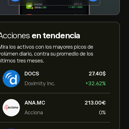
Acciones
en tendencia
Mira los activos con los mayores picos de
volúmen diario, contra su promedio de los
últimos tres meses.
DOCS
27.40‎$‎
Doximity Inc.
+32.62%
ANA.MC
213.00‎€‎
Acciona
0%