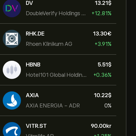
DV
13.21‎$‎
DoubleVerify Holdings Inc
+12.81%
RHK.DE
13.30‎€‎
Rhoen Klinikum AG
+3.91%
HBNB
5.51‎$‎
Hotel101 Global Holdings Corp
+0.36%
AXIA
10.22‎$‎
AXIA ENERGIA - ADR
0%
VITR.ST
90.00‎kr‎