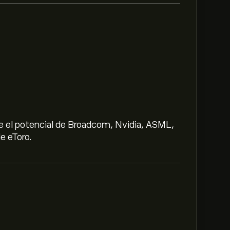
e el potencial de Broadcom, Nvidia, ASML,
e eToro.
353.47‎$‎.
lphabet es de 353.47‎$‎.
Regístrate
en eToro