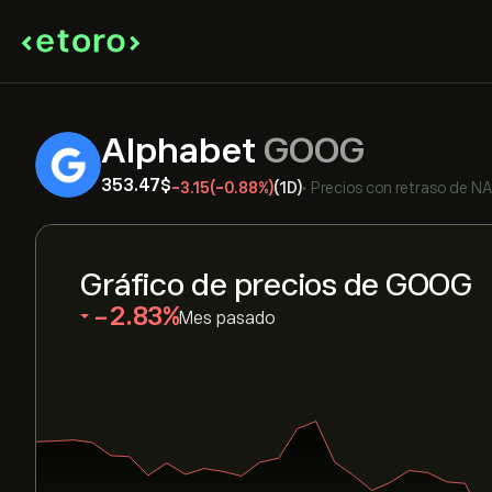
Alphabet
GOOG
353.47‎$‎
-3.15
(-0.88%)
(1D)
•
Precios con retraso de
N
Gráfico de precios de GOOG
‎-2.83‎
Mes pasado