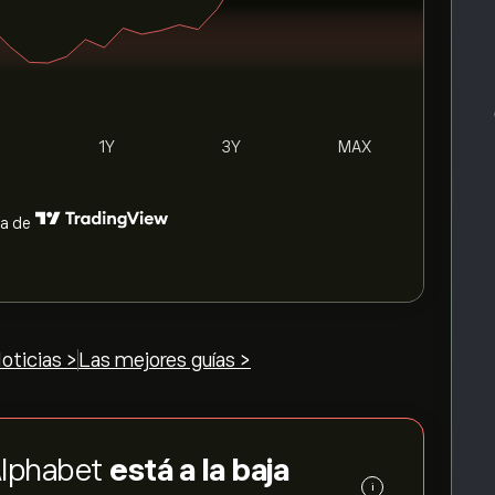
1Y
3Y
MAX
ía de
oticias >
Las mejores guías >
 Alphabet
está a la baja
i