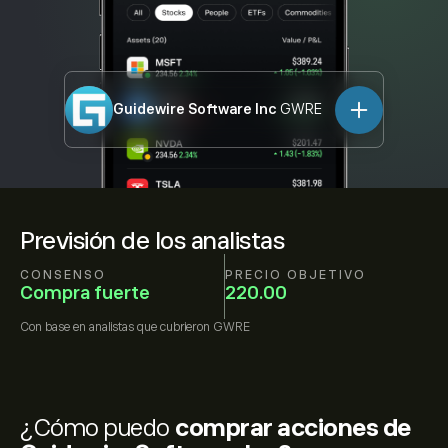
Guidewire Software Inc
GWRE
Previsión de los analistas
CONSENSO
PRECIO OBJETIVO
Compra fuerte
220.00
Con base en
analistas que cubrieron
GWRE
¿Cómo puedo
comprar acciones de