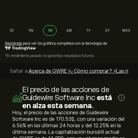
1D
1W
1M
6M
1Y
3Y
MAX
Regístrate
para ver los gráficos completos con la tecnología de
*El rendimiento pasado no garantiza resultados futuros.
Saltar a:
Acerca de GWRE >
¿Cómo comprar? >
Las mejor
El precio de las acciones de
Guidewire Software Inc
está
i
en alza esta semana
.
Hoy, el precio de las acciones de Guidewire
Software Inc es de 170.53‎$‎, con una variación del
‎6.56‎% en las últimas 24 horas y del ‎12.25‎% en la
última semana. La capitalización bursátil actual