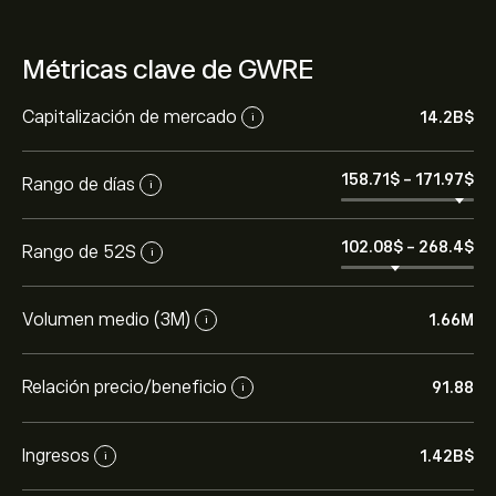
Métricas clave de GWRE
Capitalización de mercado
14.2B‎$‎
i
158.71‎$‎
-
171.97‎$‎
Rango de días
i
102.08‎$‎
-
268.4‎$‎
Rango de 52S
i
Volumen medio (3M)
1.66M
i
Relación precio/beneficio
91.88
i
Ingresos
1.42B‎$‎
i