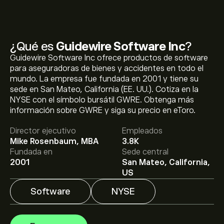
¿Qué es
Guidewire Software Inc
?
Guidewire Software Inc ofrece productos de software
para aseguradoras de bienes y accidentes en todo el
mundo. La empresa fue fundada en 2001 y tiene su
sede en San Mateo, California (EE. UU.). Cotiza en la
NYSE con el símbolo bursátil GWRE. Obtenga más
El precio actual de las acciones de GWRE es de
información sobre GWRE y siga su precio en eToro.
170.53‎$‎.
Director ejecutivo
Empleados
Mike Rosenbaum, MBA
3.8K
El precio medio objetivo para las acciones de Guidewire
Fundada en
Sede central
Software Inc es de 170.53‎$‎.
Regístrate
en eToro para
2001
San Mateo, California,
conocer los precios objetivo y las previsiones de los
US
analistas.
Software
NYSE
Las previsiones de los analistas para las acciones de
Guidewire Software Inc se basan en las tendencias del
mercado, los estados financieros y el crecimiento