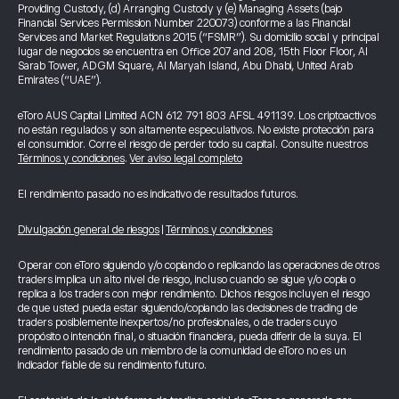
Providing Custody, (d) Arranging Custody y (e) Managing Assets (bajo
Financial Services Permission Number 220073) conforme a las Financial
Services and Market Regulations 2015 (“FSMR”). Su domicilio social y principal
lugar de negocios se encuentra en Office 207 and 208, 15th Floor Floor, Al
Sarab Tower, ADGM Square, Al Maryah Island, Abu Dhabi, United Arab
Emirates (“UAE”).
eToro AUS Capital Limited ACN 612 791 803 AFSL 491139. Los criptoactivos
no están regulados y son altamente especulativos. No existe protección para
el consumidor. Corre el riesgo de perder todo su capital. Consulte nuestros
Términos y condiciones
.
Ver aviso legal completo
El rendimiento pasado no es indicativo de resultados futuros.
Divulgación general de riesgos
|
Términos y condiciones
Operar con eToro siguiendo y/o copiando o replicando las operaciones de otros
traders implica un alto nivel de riesgo, incluso cuando se sigue y/o copia o
replica a los traders con mejor rendimiento. Dichos riesgos incluyen el riesgo
de que usted pueda estar siguiendo/copiando las decisiones de trading de
traders posiblemente inexpertos/no profesionales, o de traders cuyo
propósito o intención final, o situación financiera, pueda diferir de la suya. El
rendimiento pasado de un miembro de la comunidad de eToro no es un
indicador fiable de su rendimiento futuro.