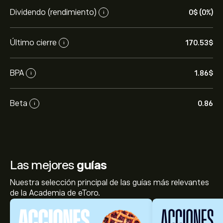
Dividendo (rendimiento)
0‎$‎ (0%)
i
Último cierre
170.53‎$‎
i
BPA
1.86‎$‎
i
Beta
0.86
i
Las mejores
guías
Nuestra selección principal de las guías más relevantes
de la Academia de eToro.