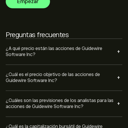
Empezar
previsto. Consulta las previsiones más recientes para
conocer la evolución futura de los precios.
La capitalización bursátil de Guidewire Software Inc se
sitúa en 14.2B‎$‎
Preguntas frecuentes
Basado en las recomendaciones de 4 analistas para
GWRE en los últimos 3 meses, el consenso general es
Compra fuerte.
¿A qué precio están las acciones de Guidewire
+
Software Inc?
¿Cuál es el precio objetivo de las acciones de
+
Guidewire Software Inc?
¿Cuáles son las previsiones de los analistas para las
+
acciones de Guidewire Software Inc?
¿Cuál es la capitalización bursátil de Guidewire