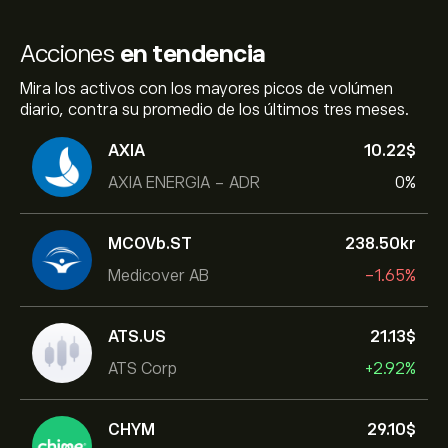
Acciones
en tendencia
Mira los activos con los mayores picos de volúmen
diario, contra su promedio de los últimos tres meses.
AXIA
10.22‎$‎
AXIA ENERGIA - ADR
0%
MCOVb.ST
238.50‎kr‎
Medicover AB
-1.65%
ATS.US
21.13‎$‎
ATS Corp
+2.92%
CHYM
29.10‎$‎