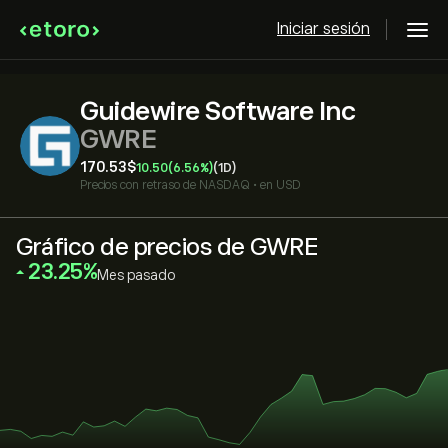
Iniciar sesión
Guidewire Software Inc
GWRE
170.53‎$‎
10.50
(6.56%)
(1D)
Precios con retraso de
NASDAQ
•
en USD
Gráfico de precios de GWRE
‎23.25‎
Mes pasado