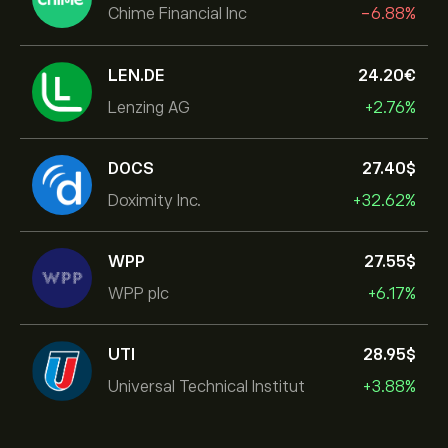
Chime Financial Inc
-6.88%
LEN.DE
24.20‎€‎
Lenzing AG
+2.76%
DOCS
27.40‎$‎
Doximity Inc.
+32.62%
WPP
27.55‎$‎
WPP plc
+6.17%
UTI
28.95‎$‎
Universal Technical Institut
+3.88%