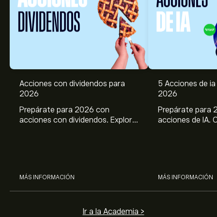
Acciones con dividendos para
5 Acciones de ia 
2026
2026
Prepárate para 2026 con
Prepárate para 
acciones con dividendos. Explora
acciones de IA. 
el potencial de J&J, Chevron,
potencial de Br
Coca Cola, Verizon, P&G y
ASML, AMD, SMCI
McDonald’s con el análisis
los análisis expe
experto de eToro.
MÁS INFORMACIÓN
MÁS INFORMACIÓN
Ir a la Academia >