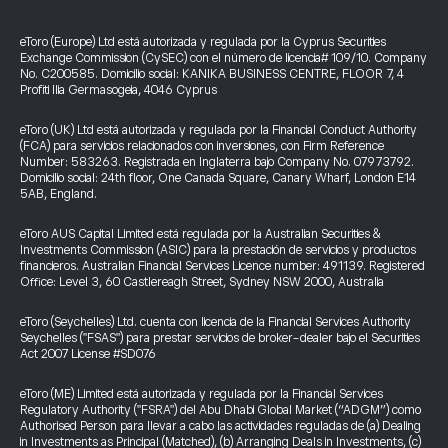
eToro (Europe) Ltd está autorizada y regulada por la Cyprus Securities
Exchange Commission (CySEC) con el número de licencia# 109/10. Company
No. C200585. Domicilio social: KANIKA BUSINESS CENTRE, FLOOR 7, 4
Profiti Ilia Germasogeia, 4046 Cyprus
eToro (UK) Ltd está autorizada y regulada por la Financial Conduct Authority
(FCA) para servicios relacionados con inversiones, con Firm Reference
Number: 583263. Registrada en Inglaterra bajo Company No. 07973792.
Domicilio social: 24th floor, One Canada Square, Canary Wharf, London E14
5AB, England.
eToro AUS Capital Limited está regulada por la Australian Securities &
Investments Commission (ASIC) para la prestación de servicios y productos
financieros. Australian Financial Services Licence number: 491139. Registered
Office: Level 3, 60 Castlereagh Street, Sydney NSW 2000, Australia
eToro (Seychelles) Ltd. cuenta con licencia de la Financial Services Authority
Seychelles ("FSAS") para prestar servicios de broker-dealer bajo el Securities
Act 2007 License #SD076
eToro (ME) Limited está autorizada y regulada por la Financial Services
Regulatory Authority ("FSRA") del Abu Dhabi Global Market (“ADGM”) como
Authorised Person para llevar a cabo las actividades reguladas de (a) Dealing
in Investments as Principal (Matched), (b) Arranging Deals in Investments, (c)