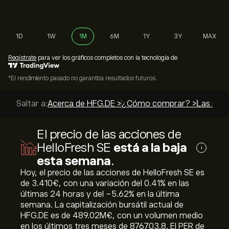
1D
1W
1M
6M
1Y
3Y
MAX
Regístrate
para ver los gráficos completos con la tecnología de
*El rendimiento pasado no garantiza resultados futuros.
Saltar a:
Acerca de HFG.DE >
¿Cómo comprar? >
Las mejo
El precio de las acciones de
HelloFresh SE
está a la baja
i
esta semana
.
Hoy, el precio de las acciones de HelloFresh SE es
de 3.410‎€‎, con una variación del ‎0.41‎% en las
últimas 24 horas y del ‎-5.62‎% en la última
semana. La capitalización bursátil actual de
HFG.DE es de 489.02M‎€‎, con un volumen medio
en los últimos tres meses de 876703.8. El PER de