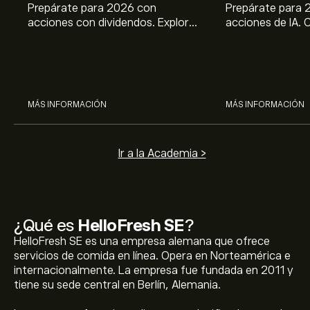
Prepárate para 2026 con
Prepárate para 
acciones con dividendos. Explora
acciones de IA. 
el potencial de J&J, Chevron,
potencial de Br
Coca Cola, Verizon, P&G y
ASML, AMD, SMCI
McDonald’s con el análisis
los análisis expe
experto de eToro.
MÁS INFORMACIÓN
MÁS INFORMACIÓN
Ir a la Academia >
¿Qué es
HelloFresh SE
?
HelloFresh SE es una empresa alemana que ofrece
servicios de comida en línea. Opera en Norteamérica e
internacionalmente. La empresa fue fundada en 2011 y
tiene su sede central en Berlín, Alemania.