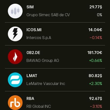
SIM
29.77‎$‎
Grupo Simec SAB de CV
0%
ICOS.MI
14.04‎€‎
Intercos S.p.A
-0.14%
0B2.DE
181.70‎€‎
BAWAG Group AG
+0.66%
LMAT
80.82‎$‎
LeMaitre Vascular Inc
+2.30%
RBA
92.67‎$‎
RB Global INC
-3.10%