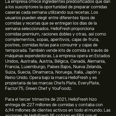
La empresa ofrece ingredientes predosificados que dan
a los suscriptores la oportunidad de preparar comidas
caseras cada semana utilizando sus recetas. Los
usuarios pueden elegir entre diferentes tipos de
comidas y recetas que se entregan los días de la
semana seleccionados. HelloFresh proporciona
comidas premium, raciones dobles y otras, así como
complementos, sopas, aperitivos, cajas de fruta,
postres, comidas listas para consumir y cajas de
temporada. También vende kits de comida a través de
máquinas expendedoras. La empresa opera en Estados
Unidos, Australia, Austria, Bélgica, Canadá, Alemania,
Francia, Luxemburgo, Países Bajos, Nueva Zelanda,
Suiza, Suecia, Dinamarca, Noruega, Italia, Japón y
Reino Unido. Opera bajo la marca HelloFresh y es
propietaria de las marcas Chefs Plate, EveryPlate,
Factor75, Green Chef y YouFoodz.
Para el tercer trimestre de 2021, HelloFresh hizo
entrega de 227 millones de comidas y contaba con
6,94 millones de clientes activos en todo el mundo. Las
acciones de HelloFresh SE cotizan en FRA con el