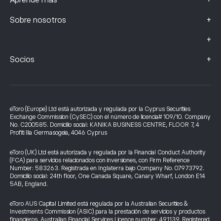
+
Aprende más
+
Sobre nosotros
+
+
Socios
eToro (Europe) Ltd está autorizada y regulada por la Cyprus Securities
Exchange Commission (CySEC) con el número de licencia# 109/10. Company
No. C200585. Domicilio social: KANIKA BUSINESS CENTRE, FLOOR 7, 4
Profiti Ilia Germasogeia, 4046 Cyprus
eToro (UK) Ltd está autorizada y regulada por la Financial Conduct Authority
(FCA) para servicios relacionados con inversiones, con Firm Reference
Number: 583263. Registrada en Inglaterra bajo Company No. 07973792.
Domicilio social: 24th floor, One Canada Square, Canary Wharf, London E14
5AB, England.
eToro AUS Capital Limited está regulada por la Australian Securities &
Investments Commission (ASIC) para la prestación de servicios y productos
financieros. Australian Financial Services Licence number: 491139. Registered