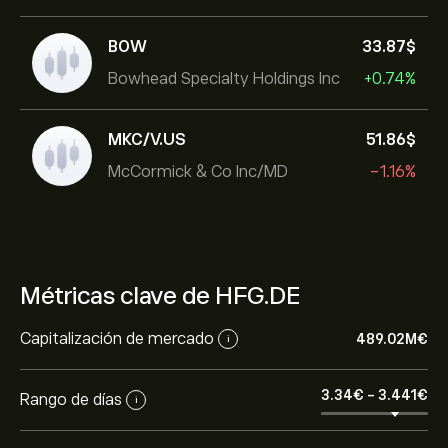
BOW
33.87‎$‎
Bowhead Specialty Holdings Inc
+0.74%
MKC/V.US
51.86‎$‎
McCormick & Co Inc/MD
-1.16%
Métricas clave de HFG.DE
Capitalización de mercado
489.02M‎€‎
i
3.34‎€‎
-
3.441‎€‎
Rango de días
i