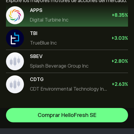
Explore los mayores motores de acciones del mercado.
APPS
+
8.35
%
Digital Turbine Inc
TBI
+
3.03
%
TrueBlue Inc
SBEV
+
2.80
%
Splash Beverage Group Inc
CDTG
+
2.63
%
CDT Environmental Technology Investment Holdings L
Comprar HelloFresh SE
Micron Technology, Inc.
Space Exploration Technologies Corp
Centro de ayuda