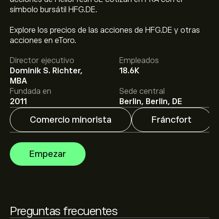
símbolo bursátil HFG.DE.
El precio actual de las acciones de HFG.DE es de
Explore los precios de las acciones de HFG.DE y otras
3.410‎€‎.
acciones en eToro.
Director ejecutivo
Empleados
El precio medio objetivo para las acciones de HelloFresh
Dominik S. Richter,
18.6K
SE es de 3.410‎€‎.
Regístrate
en eToro para conocer los
MBA
precios objetivo y las previsiones de los analistas.
Fundada en
Sede central
2011
Berlin, Berlin, DE
Las previsiones de los analistas para las acciones de
Comercio minorista
Fráncfort
HelloFresh SE se basan en las tendencias del mercado,
los estados financieros y el crecimiento previsto.
Consulta las previsiones más recientes para conocer la
La capitalización bursátil de HelloFresh SE se sitúa en
Empezar
evolución futura de los precios.
489.02M‎€‎
Preguntas frecuentes