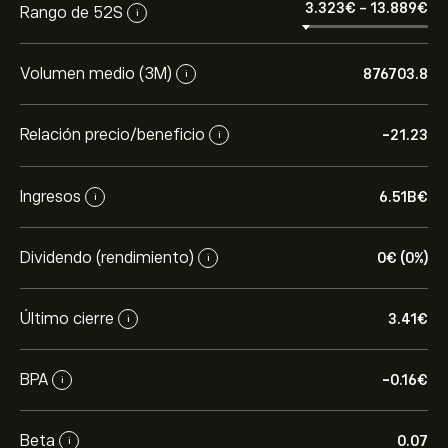
3.323‎€‎
-
13.889‎€‎
Rango de 52S
i
Volumen medio (3M)
876703.8
i
Relación precio/beneficio
-21.23
i
Ingresos
6.51B‎€‎
i
Dividendo (rendimiento)
0‎€‎ (0%)
i
Último cierre
3.41‎€‎
i
BPA
-0.16‎€‎
i
Beta
0.07
i