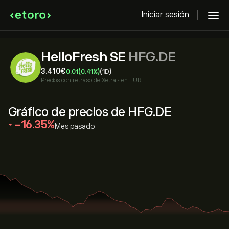
Iniciar sesión
HelloFresh SE
HFG.DE
3.410‎€‎
0.01
(0.41%)
(1D)
Precios con retraso de
Xetra
•
en EUR
Gráfico de precios de HFG.DE
‎-16.35‎
Mes pasado