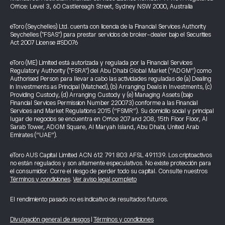
Office: Level 3, 60 Castlereagh Street, Sydney NSW 2000, Australia
eToro (Seychelles) Ltd. cuenta con licencia de la Financial Services Authority
Seychelles ("FSAS") para prestar servicios de broker-dealer bajo el Securities
Act 2007 License #SD076
eToro (ME) Limited está autorizada y regulada por la Financial Services
Regulatory Authority ("FSRA") del Abu Dhabi Global Market (“ADGM”) como
Authorised Person para llevar a cabo las actividades reguladas de (a) Dealing
in Investments as Principal (Matched), (b) Arranging Deals in Investments, (c)
Providing Custody, (d) Arranging Custody y (e) Managing Assets (bajo
Financial Services Permission Number 220073) conforme a las Financial
Services and Market Regulations 2015 (“FSMR”). Su domicilio social y principal
lugar de negocios se encuentra en Office 207 and 208, 15th Floor Floor, Al
Sarab Tower, ADGM Square, Al Maryah Island, Abu Dhabi, United Arab
Emirates (“UAE”).
eToro AUS Capital Limited ACN 612 791 803 AFSL 491139. Los criptoactivos
no están regulados y son altamente especulativos. No existe protección para
el consumidor. Corre el riesgo de perder todo su capital. Consulte nuestros
Términos y condiciones
.
Ver aviso legal completo
El rendimiento pasado no es indicativo de resultados futuros.
Divulgación general de riesgos
|
Términos y condiciones