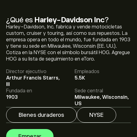
¿Qué es
Harley-Davidson Inc
?
Harley-Davidson, Inc. fabrica y vende motocicletas
custom, cruiser y touring, así como sus repuestos. La
empresa opera en todo el mundo, fue fundada en 1903
y tiene su sede en Milwaukee, Wisconsin (EE. UU.).
Cotiza en la NYSE con el símbolo bursátil HOG. Agregue
HOG a su lista de seguimiento en eToro.
El precio actual de las acciones de HOG es de 25.64‎$‎.
Director ejecutivo
Empleados
Arthur Francis Starrs,
5.5K
III
El precio medio objetivo para las acciones de Harley-
Fundada en
Sede central
Davidson Inc es de 25.64‎$‎.
Regístrate
en eToro para
1903
Milwaukee, Wisconsin,
conocer los precios objetivo y las previsiones de los
US
analistas.
Bienes duraderos
NYSE
Las previsiones de los analistas para las acciones de
Harley-Davidson Inc se basan en las tendencias del
mercado, los estados financieros y el crecimiento
Empezar