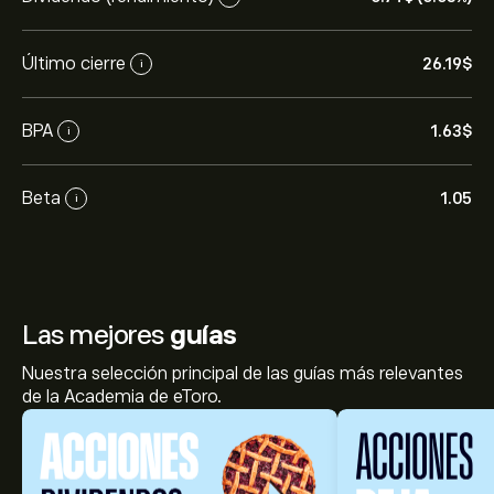
Último cierre
26.19‎$‎
i
BPA
1.63‎$‎
i
Beta
1.05
i
Las mejores
guías
Nuestra selección principal de las guías más relevantes
de la Academia de eToro.