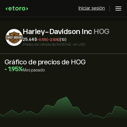
Iniciar sesión
Harley-Davidson Inc
HOG
25.64‎$‎
-0.55
(-2.10%)
(1D)
Precios con retraso de
NASDAQ
•
en USD
Gráfico de precios de HOG
‎1.95‎
Mes pasado