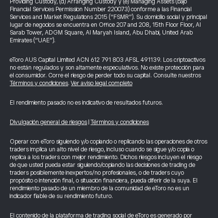
Providing Custody, (d) Arranging Custody y (e) Managing Assets (bajo
Financial Services Permission Number 220073) conforme a las Financial
Services and Market Regulations 2015 (“FSMR”). Su domicilio social y principal
lugar de negocios se encuentra en Office 207 and 208, 15th Floor Floor, Al
Sarab Tower, ADGM Square, Al Maryah Island, Abu Dhabi, United Arab
Emirates (“UAE”).
eToro AUS Capital Limited ACN 612 791 803 AFSL 491139. Los criptoactivos
no están regulados y son altamente especulativos. No existe protección para
el consumidor. Corre el riesgo de perder todo su capital. Consulte nuestros
Términos y condiciones
.
Ver aviso legal completo
El rendimiento pasado no es indicativo de resultados futuros.
Divulgación general de riesgos
|
Términos y condiciones
Operar con eToro siguiendo y/o copiando o replicando las operaciones de otros
traders implica un alto nivel de riesgo, incluso cuando se sigue y/o copia o
replica a los traders con mejor rendimiento. Dichos riesgos incluyen el riesgo
de que usted pueda estar siguiendo/copiando las decisiones de trading de
traders posiblemente inexpertos/no profesionales, o de traders cuyo
propósito o intención final, o situación financiera, pueda diferir de la suya. El
rendimiento pasado de un miembro de la comunidad de eToro no es un
indicador fiable de su rendimiento futuro.
El contenido de la plataforma de trading social de eToro es generado por