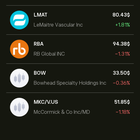
LMAT
80.43‎$‎
LeMaitre Vascular Inc
+1.81%
RBA
94.38‎$‎
RB Global INC
-1.31%
BOW
33.50‎$‎
Bowhead Specialty Holdings Inc
-0.36%
MKC/V.US
51.85‎$‎
McCormick & Co Inc/MD
-1.18%