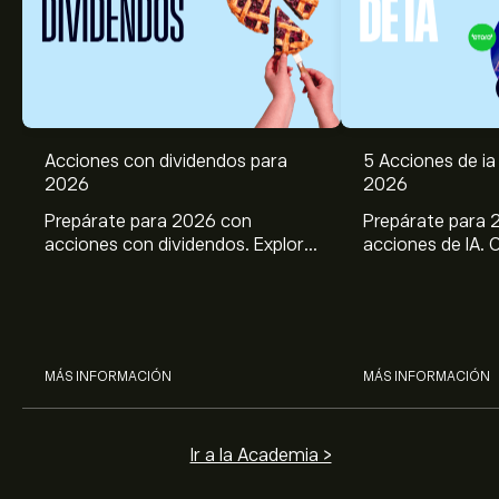
Acciones con dividendos para
5 Acciones de ia 
2026
2026
Prepárate para 2026 con
Prepárate para 
acciones con dividendos. Explora
acciones de IA. 
el potencial de J&J, Chevron,
potencial de Br
Coca Cola, Verizon, P&G y
ASML, AMD, SMCI
McDonald’s con el análisis
los análisis expe
experto de eToro.
MÁS INFORMACIÓN
MÁS INFORMACIÓN
Ir a la Academia >