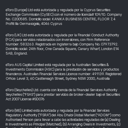
eToro (Europe) Ltd está autorizada y regulada por la Cyprus Securities
Exchange Commission (CySEC) con el número de licencia# 109/10. Company
No. C200585. Domicilio social: KANIKA BUSINESS CENTRE, FLOOR 7, 4
Profiti Ilia Germasogeia, 4046 Cyprus
eToro (UK) Ltd está autorizada y regulada por la Financial Conduct Authority
(FCA) para servicios relacionados con inversiones, con Firm Reference
Number: 583263. Registrada en Inglaterra bajo Company No. 07973792.
Domicilio social: 24th floor, One Canada Square, Canary Wharf, London E14
5AB, England.
eToro AUS Capital Limited está regulada por la Australian Securities &
Investments Commission (ASIC) para la prestación de servicios y productos
financieros. Australian Financial Services Licence number: 491139. Registered
Office: Level 3, 60 Castlereagh Street, Sydney NSW 2000, Australia
eToro (Seychelles) Ltd. cuenta con licencia de la Financial Services Authority
Seychelles ("FSAS") para prestar servicios de broker-dealer bajo el Securities
Act 2007 License #SD076
eToro (ME) Limited está autorizada y regulada por la Financial Services
Regulatory Authority ("FSRA") del Abu Dhabi Global Market (“ADGM”) como
Authorised Person para llevar a cabo las actividades reguladas de (a) Dealing
in Investments as Principal (Matched), (b) Arranging Deals in Investments, (c)