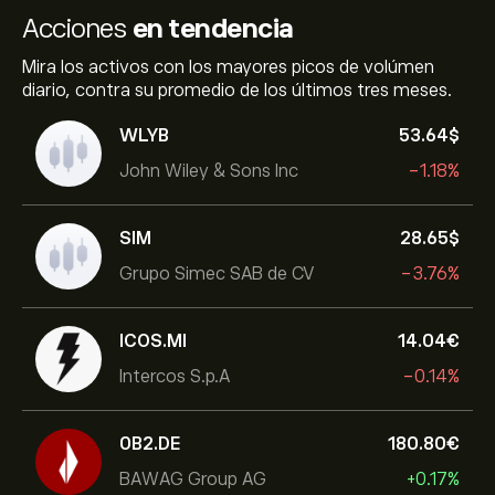
Acciones
en tendencia
Mira los activos con los mayores picos de volúmen
diario, contra su promedio de los últimos tres meses.
WLYB
53.64‎$‎
John Wiley & Sons Inc
-1.18%
SIM
28.65‎$‎
Grupo Simec SAB de CV
-3.76%
ICOS.MI
14.04‎€‎
Intercos S.p.A
-0.14%
0B2.DE
180.80‎€‎
BAWAG Group AG
+0.17%