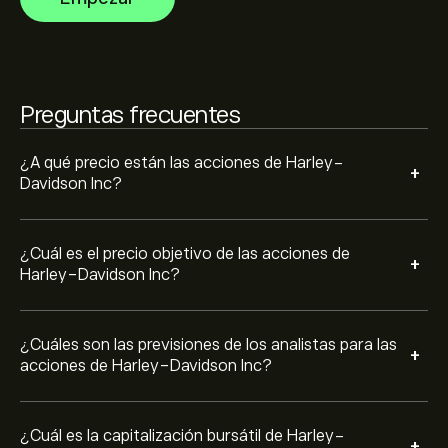
previsto. Consulta las previsiones más recientes para
conocer la evolución futura de los precios.
La capitalización bursátil de Harley-Davidson Inc se
sitúa en 2.76B‎$‎
Preguntas frecuentes
Basado en las recomendaciones de 5 analistas para
HOG en los últimos 3 meses, el consenso general es
Mantenga.
¿A qué precio están las acciones de Harley-
+
Davidson Inc?
¿Cuál es el precio objetivo de las acciones de
+
Harley-Davidson Inc?
¿Cuáles son las previsiones de los analistas para las
+
acciones de Harley-Davidson Inc?
¿Cuál es la capitalización bursátil de Harley-
+