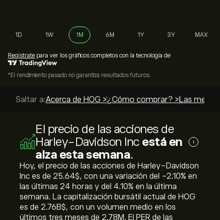
1D
1W
1M
6M
1Y
3Y
MAX
Regístrate
para ver los gráficos completos con la tecnología de
*El rendimiento pasado no garantiza resultados futuros.
Saltar a:
Acerca de HOG >
¿Cómo comprar? >
Las mejores
El precio de las acciones de
Harley-Davidson Inc
está en
i
alza esta semana
.
Hoy, el precio de las acciones de Harley-Davidson
Inc es de 25.64‎$‎, con una variación del ‎-2.10‎% en
las últimas 24 horas y del ‎4.10‎% en la última
semana. La capitalización bursátil actual de HOG
es de 2.76B‎$‎, con un volumen medio en los
últimos tres meses de 2.78M. El PER de las