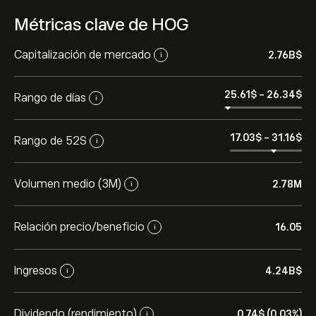
Métricas clave de HOG
Capitalización de mercado
2.76B‎$‎
i
25.61‎$‎
-
26.34‎$‎
Rango de días
i
17.03‎$‎
-
31.16‎$‎
Rango de 52S
i
Volumen medio (3M)
2.78M
i
Relación precio/beneficio
16.05
i
Ingresos
4.24B‎$‎
i
Dividendo (rendimiento)
0.74‎$‎ (0.03%)
i